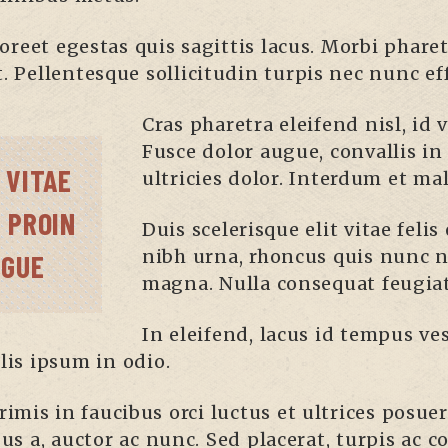
oreet egestas quis sagittis lacus. Morbi pharet
. Pellentesque sollicitudin turpis nec nunc eff
Cras pharetra eleifend nisl, id v
Fusce dolor augue, convallis in
 VITAE
ultricies dolor. Interdum et ma
 PROIN
Duis scelerisque elit vitae feli
nibh urna, rhoncus quis nunc 
NGUE
magna. Nulla consequat feugiat
In eleifend, lacus id tempus v
lis ipsum in odio.
mis in faucibus orci luctus et ultrices posuer
bus a, auctor ac nunc. Sed placerat, turpis ac 