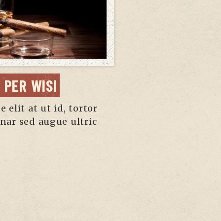
 PER WISI
AMET
 elit at ut id, tortor
Massa sceleri
nar sed augue ultric
malesuada pu