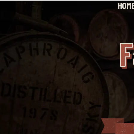
HOM
F