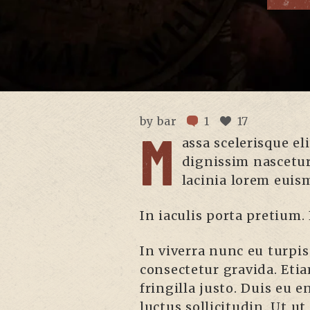
by
bar
1
17
M
assa scelerisque eli
dignissim nascetur 
lacinia lorem euism
In iaculis porta pretium. 
In viverra nunc eu turpi
consectetur gravida. Etia
fringilla justo. Duis eu e
luctus sollicitudin. Ut ut