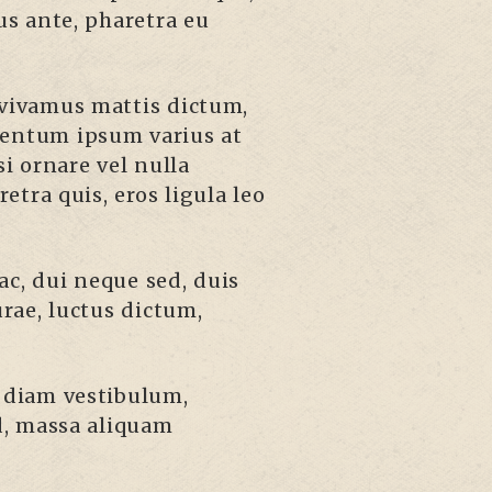
s ante, pharetra eu
 vivamus mattis dictum,
ementum ipsum varius at
i ornare vel nulla
etra quis, eros ligula leo
ac, dui neque sed, duis
rae, luctus dictum,
i diam vestibulum,
ed, massa aliquam