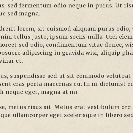
s, sed fermentum odio neque in purus. Ut risu
que sed magna.
drerit lorem, sit euismod aliquam purus odio,
enim tellus justo, ipsum sociis nulla. Orci el
 laoreet sed odio, condimentum vitae donec, wis
osuere adipiscing in gravida wisi, aliquip phar
vinar et.
cus, suspendisse sed ut sit commodo volutpat 
ent cras porta maecenas eu. In in dictumst cu
bh neque eget, magna at mi.
e, metus risus sit. Metus erat vestibulum orc
eque ullamcorper eget scelerisque in libero s