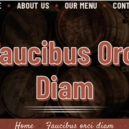
E
ABOUT US
OUR MENU
CON
aucibus Or
Diam
Home
Faucibus orci diam