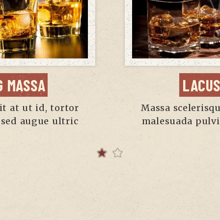
G MASSA
LACUS
t at ut id, tortor
Massa scelerisque
sed augue ultric
malesuada pulvi