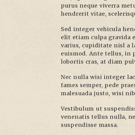
purus neque viverra metu
hendrerit vitae, sceleris
Sed integer vehicula hen
elit etiam culpa gravida 
varius, cupiditate nisl a
euismod. Ante tellus, in p
lobortis cras, at diam pul
Nec nulla wisi integer la
fames semper, pede praes
malesuada justo, wisi ni
Vestibulum ut suspendiss
venenatis tellus nulla, n
suspendisse massa.