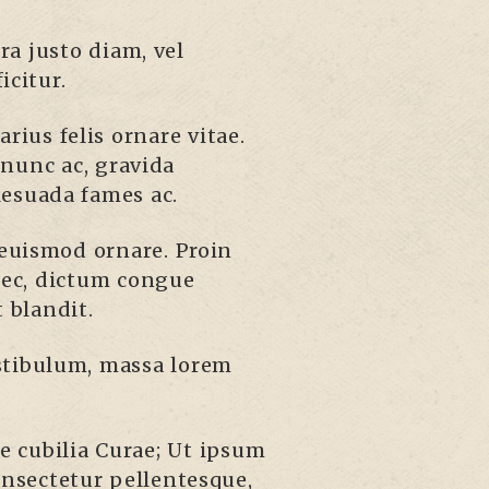
ra justo diam, vel
icitur.
arius felis ornare vitae.
 nunc ac, gravida
lesuada fames ac.
s euismod ornare. Proin
nec, dictum congue
 blandit.
estibulum, massa lorem
e cubilia Curae; Ut ipsum
consectetur pellentesque,