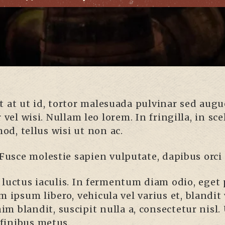
t at ut id, tortor malesuada pulvinar sed augue 
vel wisi. Nullam leo lorem. In fringilla, in sc
od, tellus wisi ut non ac.
Fusce molestie sapien vulputate, dapibus orci a
s luctus iaculis. In fermentum diam odio, eget
m ipsum libero, vehicula vel varius et, blandit
nim blandit, suscipit nulla a, consectetur nisl
 finibus metus.