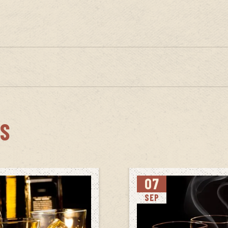
S
07
SEP