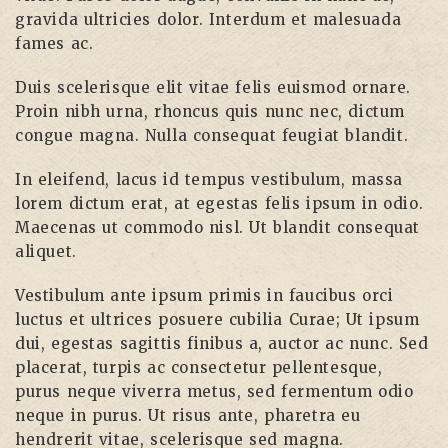
gravida ultricies dolor. Interdum et malesuada
fames ac.
Duis scelerisque elit vitae felis euismod ornare.
Proin nibh urna, rhoncus quis nunc nec, dictum
congue magna. Nulla consequat feugiat blandit.
In eleifend, lacus id tempus vestibulum, massa
lorem dictum erat, at egestas felis ipsum in odio.
Maecenas ut commodo nisl. Ut blandit consequat
aliquet.
Vestibulum ante ipsum primis in faucibus orci
luctus et ultrices posuere cubilia Curae; Ut ipsum
dui, egestas sagittis finibus a, auctor ac nunc. Sed
placerat, turpis ac consectetur pellentesque,
purus neque viverra metus, sed fermentum odio
neque in purus. Ut risus ante, pharetra eu
hendrerit vitae, scelerisque sed magna.