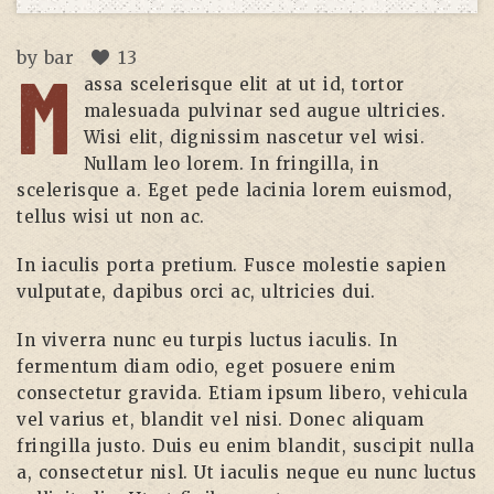
by
bar
13
M
assa scelerisque elit at ut id, tortor
malesuada pulvinar sed augue ultricies.
Wisi elit, dignissim nascetur vel wisi.
Nullam leo lorem. In fringilla, in
scelerisque a. Eget pede lacinia lorem euismod,
tellus wisi ut non ac.
In iaculis porta pretium. Fusce molestie sapien
vulputate, dapibus orci ac, ultricies dui.
In viverra nunc eu turpis luctus iaculis. In
fermentum diam odio, eget posuere enim
consectetur gravida. Etiam ipsum libero, vehicula
vel varius et, blandit vel nisi. Donec aliquam
fringilla justo. Duis eu enim blandit, suscipit nulla
a, consectetur nisl. Ut iaculis neque eu nunc luctus