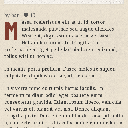
by
bar
13
M
assa scelerisque elit at ut id, tortor
malesuada pulvinar sed augue ultricies.
Wisi elit, dignissim nascetur vel wisi.
Nullam leo lorem. In fringilla, in
scelerisque a. Eget pede lacinia lorem euismod,
tellus wisi ut non ac.
In iaculis porta pretium. Fusce molestie sapien
vulputate, dapibus orci ac, ultricies dui.
In viverra nunc eu turpis luctus iaculis. In
fermentum diam odio, eget posuere enim
consectetur gravida. Etiam ipsum libero, vehicula
vel varius et, blandit vel nisi. Donec aliquam
fringilla justo. Duis eu enim blandit, suscipit nulla
a, consectetur nisl. Ut iaculis neque eu nunc luctus