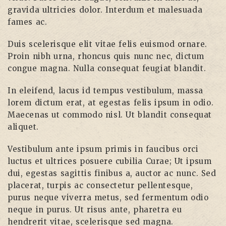
gravida ultricies dolor. Interdum et malesuada
fames ac.
Duis scelerisque elit vitae felis euismod ornare.
Proin nibh urna, rhoncus quis nunc nec, dictum
congue magna. Nulla consequat feugiat blandit.
In eleifend, lacus id tempus vestibulum, massa
lorem dictum erat, at egestas felis ipsum in odio.
Maecenas ut commodo nisl. Ut blandit consequat
aliquet.
Vestibulum ante ipsum primis in faucibus orci
luctus et ultrices posuere cubilia Curae; Ut ipsum
dui, egestas sagittis finibus a, auctor ac nunc. Sed
placerat, turpis ac consectetur pellentesque,
purus neque viverra metus, sed fermentum odio
neque in purus. Ut risus ante, pharetra eu
hendrerit vitae, scelerisque sed magna.