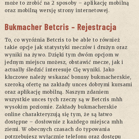
może to zrobić na 2 sposoby – aplikację mobilną
oraz mobilną wersję strony internetowej.
Bukmacher Betcris – Rejestracja
To, co wyróżnia Betcris to be able to również
takie opcje jak statystyki meczów i drużyn oraz
wyniki na żywo. Dzięki tym dwóm opcjom w
jednym miejscu możesz, obstawić mecze, jak i
actually śledzić interesuje Cię wyniki. Jako
kluczowe należy wskazać bonusy bukmacherskie,
szeroką ofertę na zakłady unces dobrymi kursami
oraz aplikację mobilną. Naszym zdaniem
wszystkie unces tych rzeczy są w Betcris mhh
wysokim poziomie. Zakłady bukmacherskie
online charakteryzują się tym, że są łatwo
dostępne – dosłownie z każdego miejsca mhh
ziemi. W obecnych czasach do typowania
potrzebujesz wyłącznie telefonu oraz dostępu