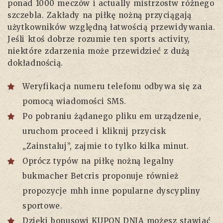
ponad 1000 meczów i actually mistrzostw różnego
szczebla. Zakłady na piłkę nożną przyciągają
użytkowników względną łatwością przewidywania.
Jeśli ktoś dobrze rozumie ten sports activity,
niektóre zdarzenia może przewidzieć z dużą
dokładnością.
Weryfikacja numeru telefonu odbywa się za
pomocą wiadomości SMS.
Po pobraniu żądanego pliku em urządzenie,
uruchom proceed i kliknij przycisk
„Zainstaluj”, zajmie to tylko kilka minut.
Oprócz typów na piłkę nożną legalny
bukmacher Betcris proponuje również
propozycje mhh inne popularne dyscypliny
sportowe.
Dzięki bonusowi KUPON DNIA możesz stawiać