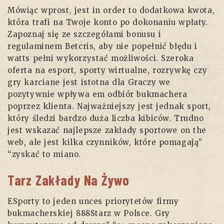
Mówiąc wprost, jest in order to dodatkowa kwota,
która trafi na Twoje konto po dokonaniu wpłaty.
Zapoznaj się ze szczegółami bonusu i
regulaminem Betcris, aby nie popełnić błędu i
watts pełni wykorzystać możliwości. Szeroka
oferta na esport, sporty wirtualne, rozrywkę czy
gry karciane jest istotna dla Graczy we
pozytywnie wpływa em odbiór bukmachera
poprzez klienta. Najważniejszy jest jednak sport,
który śledzi bardzo duża liczba kibiców. Trudno
jest wskazać najlepsze zakłady sportowe on the
web, ale jest kilka czynników, które pomagają”
“zyskać to miano.
Tarz Zakłady Na Żywo
ESporty to jeden unces priorytetów firmy
bukmacherskiej 888Starz w Polsce. Gry