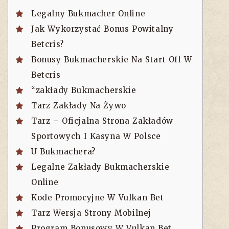
Legalny Bukmacher Online
Jak Wykorzystać Bonus Powitalny
Betcris?
Bonusy Bukmacherskie Na Start Off W
Betcris
“zakłady Bukmacherskie
Tarz Zakłady Na Żywo
Tarz – Oficjalna Strona Zakładów
Sportowych I Kasyna W Polsce
U Bukmachera?
Legalne Zakłady Bukmacherskie
Online
Kode Promocyjne W Vulkan Bet
Tarz Wersja Strony Mobilnej
Program Bonusowy W Vulkan Bet