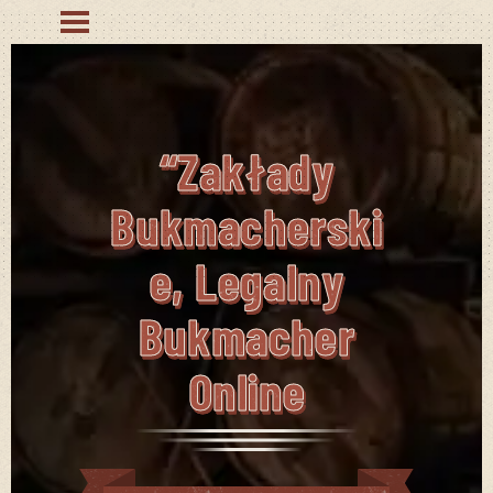
“zakłady
Bukmacherski
E, Legalny
Bukmacher
Online