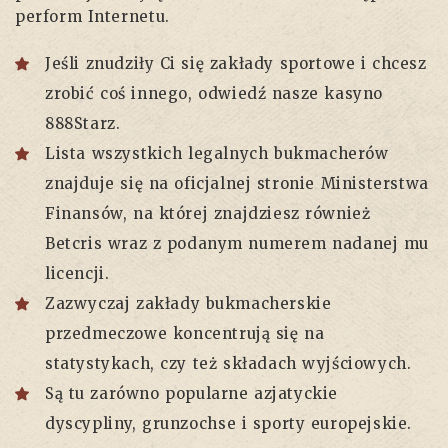
perform Internetu.
Jeśli znudziły Ci się zakłady sportowe i chcesz
zrobić coś innego, odwiedź nasze kasyno
888Starz.
Lista wszystkich legalnych bukmacherów
znajduje się na oficjalnej stronie Ministerstwa
Finansów, na której znajdziesz również
Betcris wraz z podanym numerem nadanej mu
licencji.
Zazwyczaj zakłady bukmacherskie
przedmeczowe koncentrują się na
statystykach, czy też składach wyjściowych.
Są tu zarówno popularne azjatyckie
dyscypliny, grunzochse i sporty europejskie.