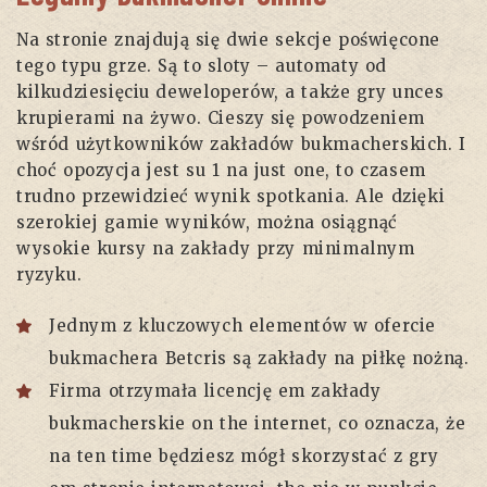
Na stronie znajdują się dwie sekcje poświęcone
tego typu grze. Są to sloty – automaty od
kilkudziesięciu deweloperów, a także gry unces
krupierami na żywo. Cieszy się powodzeniem
wśród użytkowników zakładów bukmacherskich. I
choć opozycja jest su 1 na just one, to czasem
trudno przewidzieć wynik spotkania. Ale dzięki
szerokiej gamie wyników, można osiągnąć
wysokie kursy na zakłady przy minimalnym
ryzyku.
Jednym z kluczowych elementów w ofercie
bukmachera Betcris są zakłady na piłkę nożną.
Firma otrzymała licencję em zakłady
bukmacherskie on the internet, co oznacza, że
na ten time będziesz mógł skorzystać z gry