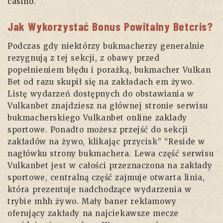
casino
.
Jak Wykorzystać Bonus Powitalny Betcris?
Podczas gdy niektórzy bukmacherzy generalnie
rezygnują z tej sekcji, z obawy przed
popełnieniem błędu i porażką, bukmacher Vulkan
Bet od razu skupił się na zakładach em żywo.
Listę wydarzeń dostępnych do obstawiania w
Vulkanbet znajdziesz na głównej stronie serwisu
bukmacherskiego Vulkanbet online zaklady
sportowe. Ponadto możesz przejść do sekcji
zakładów na żywo, klikając przycisk” “Reside w
nagłówku strony bukmachera. Lewa część serwisu
Vulkanbet jest w całości przeznaczona na zakłady
sportowe, centralną część zajmuje otwarta linia,
która prezentuje nadchodzące wydarzenia w
trybie mhh żywo. Mały baner reklamowy
oferujący zakłady na najciekawsze mecze