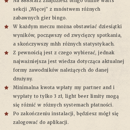
Na 888Starz znajdziesz bingo online watts
sekcji „Więcej” z mnóstwem różnych
zabawnych gier bingo.
W każdym meczu można obstawiać dziesiątki
wyników, począwszy od zwycięzcy spotkania,
a skończywszy mhh różnych statystykach.
Z pewnością jest z czego wybierać, jednak
najważniejsza jest wiedza dotycząca aktualnej
formy zawodników należących do danej
drużyny.
Minimalna kwota wpłaty my partner and i
wypłaty to tylko 3 zł, light beer limity mogą
się różnić w różnych systemach płatności.
Po zakończeniu instalacji, będziesz mógł się
zalogować do aplikacji.