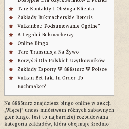
Dostępne Dla Użytkowników Z Polski?
Tarz Kontakty I Obsługa Klienta
Zakłady Bukmacherskie Betcris
Vulkanbet: Podsumowanie Ogólne”
A Legalni Bukmacherzy
Online Bingo
Tarz Transmisja Na Żywo
Korzyści Dla Polskich Użytkowników
Zakłady Esporty W 888starz W Polsce
Vulkan Bet Jaki In Order To
Buchmaker?
Na 888Starz znajdziesz bingo online w sekcji
„Więcej” unces mnóstwem różnych zabawnych
gier bingo. Jest to najbardziej rozbudowana
kategoria zakładów, która obejmuje średnio