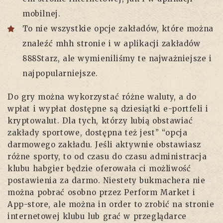
mobilnej.
To nie wszystkie opcje zakładów, które można
znaleźć mhh stronie i w aplikacji zakładów
888Starz, ale wymieniliśmy te najważniejsze i
najpopularniejsze.
Do gry można wykorzystać różne waluty, a do
wpłat i wypłat dostępne są dziesiątki e-portfeli i
kryptowalut. Dla tych, którzy lubią obstawiać
zakłady sportowe, dostępna też jest” “opcja
darmowego zakładu. Jeśli aktywnie obstawiasz
różne sporty, to od czasu do czasu administracja
klubu habgier będzie oferowała ci możliwość
postawienia za darmo. Niestety bukmachera nie
można pobrać osobno przez Perform Market i
App-store, ale można in order to zrobić na stronie
internetowej klubu lub grać w przeglądarce