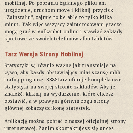
mobilnej. Po pobraniu żądanego pliku em
urządzenie, uruchom move i kliknij przycisk
„Zainstaluj”, zajmie to be able to tylko kilka
minut. Tak więc wszyscy zainteresowani gracze
mogą grać w Vulkanbet online i stawiać zakłady
sportowe ze swoich telefonów albo tabletów.
Tarz Wersja Strony Mobilnej
Statystyki są równie ważne jak transmisje na
żywo, aby każdy obstawiający miał szansę mhh
trafną prognozę. 888Starz oferuje kompleksowe
statystyki na swojej stronie zakładów. Aby je
znaleźć, kliknij na wydarzenie, które chcesz
obstawić, a w prawym górnym rogu strony
głównej zobaczysz ikonę statystyk.
Aplikację można pobrać z naszej oficjalnej strony
internetowej. Zanim skontaktujesz się unces