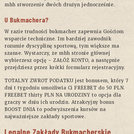
mhh stworzenie dwóch drużyn jednocześnie.
U Bukmachera?
W razie trudności bukmacher zapewnia Gościom
wsparcie techniczne. Im bardziej zawodnik
rozumie dyscyplinę sportową, tym większe ma
szanse. Wystarczy, że mhh stronie głównej
wybierzesz opcję – ZAŁÓŻ KONTO, a następnie
przejdziesz przez krótki formularz rejestracyjny.
TOTALNY ZWROT PODATKU jest bonusem, który 7
dni t tygodniu umożliwia Ci FREEBET do 50 PLN.
FREEBET thirty PLN NA URODZINY to opcja dla
graczy w dniu ich urodzin. Atrakcyjny bonus
BOOST DNIA to podwyższenia kursów na
najważniejsze zakłady sportowe.
Legalne Zakłady Bukmacherskie