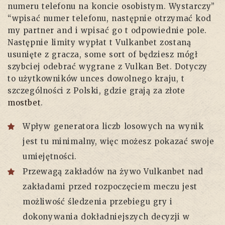
numeru telefonu na koncie osobistym. Wystarczy”
“wpisać numer telefonu, następnie otrzymać kod
my partner and i wpisać go t odpowiednie pole.
Następnie limity wypłat t Vulkanbet zostaną
usunięte z gracza, some sort of będziesz mógł
szybciej odebrać wygrane z Vulkan Bet. Dotyczy
to użytkowników unces dowolnego kraju, t
szczególności z Polski, gdzie grają za złote
mostbet
.
Wpływ generatora liczb losowych na wynik
jest tu minimalny, więc możesz pokazać swoje
umiejętności.
Przewagą zakładów na żywo Vulkanbet nad
zakładami przed rozpoczęciem meczu jest
możliwość śledzenia przebiegu gry i
dokonywania dokładniejszych decyzji w