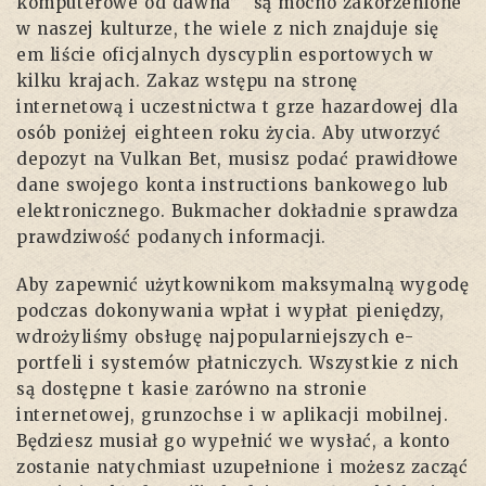
komputerowe od dawna” “są mocno zakorzenione
w naszej kulturze, the wiele z nich znajduje się
em liście oficjalnych dyscyplin esportowych w
kilku krajach. Zakaz wstępu na stronę
internetową i uczestnictwa t grze hazardowej dla
osób poniżej eighteen roku życia. Aby utworzyć
depozyt na Vulkan Bet, musisz podać prawidłowe
dane swojego konta instructions bankowego lub
elektronicznego. Bukmacher dokładnie sprawdza
prawdziwość podanych informacji.
Aby zapewnić użytkownikom maksymalną wygodę
podczas dokonywania wpłat i wypłat pieniędzy,
wdrożyliśmy obsługę najpopularniejszych e-
portfeli i systemów płatniczych. Wszystkie z nich
są dostępne t kasie zarówno na stronie
internetowej, grunzochse i w aplikacji mobilnej.
Będziesz musiał go wypełnić we wysłać, a konto
zostanie natychmiast uzupełnione i możesz zacząć