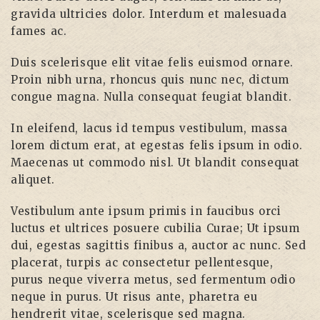
gravida ultricies dolor. Interdum et malesuada
fames ac.
Duis scelerisque elit vitae felis euismod ornare.
Proin nibh urna, rhoncus quis nunc nec, dictum
congue magna. Nulla consequat feugiat blandit.
In eleifend, lacus id tempus vestibulum, massa
lorem dictum erat, at egestas felis ipsum in odio.
Maecenas ut commodo nisl. Ut blandit consequat
aliquet.
Vestibulum ante ipsum primis in faucibus orci
luctus et ultrices posuere cubilia Curae; Ut ipsum
dui, egestas sagittis finibus a, auctor ac nunc. Sed
placerat, turpis ac consectetur pellentesque,
purus neque viverra metus, sed fermentum odio
neque in purus. Ut risus ante, pharetra eu
hendrerit vitae, scelerisque sed magna.