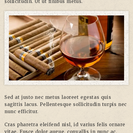
sollicitudin. Ut ut finibus metus.
Sed at justo nec metus laoreet egestas quis
sagittis lacus. Pellentesque sollicitudin turpis nec
nunc efficitur.
Cras pharetra eleifend nisl, id varius felis ornare
vitae. Fusce dolor augue, convallis in nunc ac,