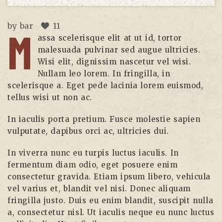
by
bar
11
M
assa scelerisque elit at ut id, tortor
malesuada pulvinar sed augue ultricies.
Wisi elit, dignissim nascetur vel wisi.
Nullam leo lorem. In fringilla, in
scelerisque a. Eget pede lacinia lorem euismod,
tellus wisi ut non ac.
In iaculis porta pretium. Fusce molestie sapien
vulputate, dapibus orci ac, ultricies dui.
In viverra nunc eu turpis luctus iaculis. In
fermentum diam odio, eget posuere enim
consectetur gravida. Etiam ipsum libero, vehicula
vel varius et, blandit vel nisi. Donec aliquam
fringilla justo. Duis eu enim blandit, suscipit nulla
a, consectetur nisl. Ut iaculis neque eu nunc luctus