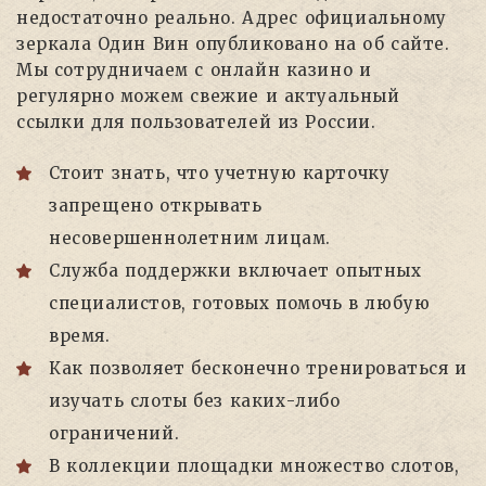
недостаточно реально. Адрес официальному
зеркала Один Вин опубликовано на об сайте.
Мы сотрудничаем с онлайн казино и
регулярно можем свежие и актуальный
ссылки для пользователей из России.
Стоит знать, что учетную карточку
запрещено открывать
несовершеннолетним лицам.
Служба поддержки включает опытных
специалистов, готовых помочь в любую
время.
Как позволяет бесконечно тренироваться и
изучать слоты без каких-либо
ограничений.
В коллекции площадки множество слотов,