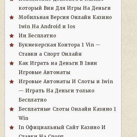
который Вин Для Игры На Деньги
Мобильная Версия Онлайн Казино
1win На Android и Ios
Ин Бесплатно
Букмекерская Контора 1 Vin —
Ставки а Спорт Онлайн
Как Играть на Деньги В 1вин
Игровые Автоматы
Игровые Автоматы И Слоты и 1win
— Играть На Деньги только
Бесплатно
Бесплатные Слоты Онлайн Казино 1
Win
In Официальный Сайт Казино И
Ставки На Спорт