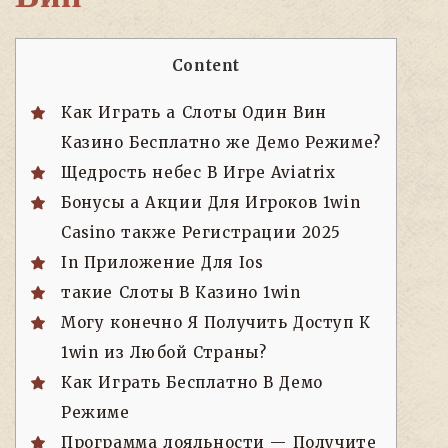
Content
Как Играть а Слоты Один Вин
Казино Бесплатно же Демо Режиме?
Щедрость небес В Игре Aviatrix
Бонусы а Акции Для Игроков 1win
Casino также Регистрации 2025
In Приложение Для Ios
такие Слоты В Казино 1win
Могу конечно Я Получить Доступ К
1win из Любой Страны?
Как Играть Бесплатно В Демо
Режиме
Программа лояльности — Получите