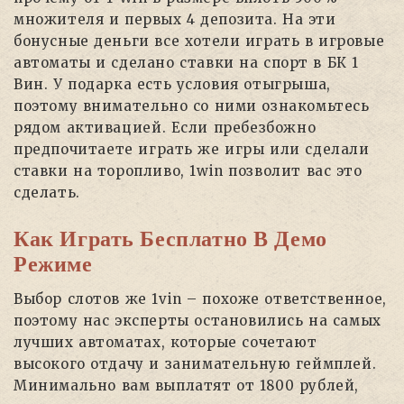
множителя и первых 4 депозита. На эти
бонусные деньги все хотели играть в игровые
автоматы и сделано ставки на спорт в БК 1
Вин. У подарка есть условия отыгрыша,
поэтому внимательно со ними ознакомьтесь
рядом активацией. Если пребезбожно
предпочитаете играть же игры или сделали
ставки на торопливо, 1win позволит вас это
сделать.
Как Играть Бесплатно В Демо
Режиме
Выбор слотов же 1vin – похоже ответственное,
поэтому нас эксперты остановились на самых
лучших автоматах, которые сочетают
высокого отдачу и занимательную геймплей.
Минимально вам выплатят от 1800 рублей,