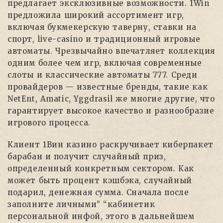
предлагает эксклюзивные возможности. 1Win
предложила широкий ассортимент игр,
включая букмекерскую таверну, ставки на
спорт, live-casino и традиционный игровые
автоматы. Чрезвычайно впечатляет коллекция
одним более чем игр, включая современные
слоты и классические автоматы 777. Среди
провайдеров — известные бренды, такие как
NetEnt, Amatic, Yggdrasil же многие другие, что
гарантирует высокое качество и разнообразие
игрового процесса.
Клиент 1Вин казино раскручивает киберпакет
барабан и получит случайный приз,
определенный конкретным сектором. Как
может быть процент кэшбэка, случайный
подарил, денежная сумма. Сначала после
заполните личными” “кабинетик
персональной инфой, этого в дальнейшем