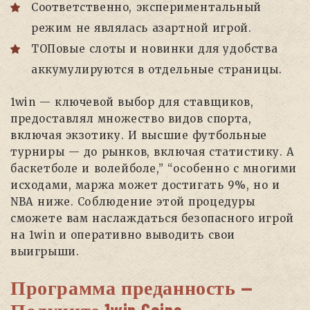
Соответственно, экспериментальный
режим не являлась азартной игрой.
ТОПовые слоты и новинки для удобства
аккумулируются в отдельные страницы.
1win — ключевой выбор для ставщиков,
предоставлял множество видов спорта,
включая экзотику. И высшие футбольные
турниры — до рынков, включая статистику. А
баскетболе и волейболе,” “особенно с многими
исходами, маржа может достигать 9%, но и
NBA ниже. Соблюдение этой процедуры
сможете вам наслаждаться безопасного игрой
на 1win и оперативно выводить свои
выигрыши.
Программа преданность —