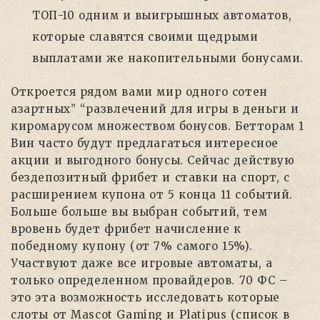
ТОП-10 одним и выигрышных автоматов,
которые славятся своими щедрыми
выплатами же накопительными бонусами.
Откроется рядом вами мир одного сотен
азартных” “развлечений для игры в деньги и
киромарусом множеством бонусов. Бетторам 1
Вин часто будут предлагаться интересное
акции и выгодного бонусы. Сейчас действую
бездепозитный фрибет и ставки на спорт, с
расширением купона от 5 конца 11 событий.
Больше больше вы выбран событий, тем
вровень будет фрибет начисление к
победному купону (от 7% самого 15%).
Участвуют даже все игровые автоматы, а
только определенном провайдеров. 70 ФС –
это эта возможность исследовать которые
слоты от Mascot Gaming и Platipus (список в