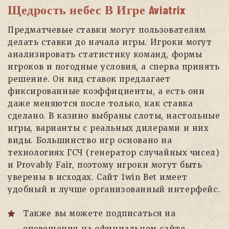
Щедрость небес В Игре Aviatrix
Предматчевые ставки могут пользователям
делать ставки до начала игры. Игроки могут
анализировать статистику команд, формы
игроков и погодные условия, а сперва принять
решение. Он вид ставок предлагает
фиксированные коэффициенты, а есть они
даже меняются после только, как ставка
сделано. В казино выбраны слоты, настольные
игры, варианты с реальных дилерами и них
виды. Большинство игр основано на
технологиях ГСЧ (генератор случайных чисел)
и Provably Fair, поэтому игроки могут быть
уверены в исходах. Сайт 1win Bet имеет
удобный и лучше организованный интерфейс.
Также вы можете подписаться на
оповещения на официальном сайте,