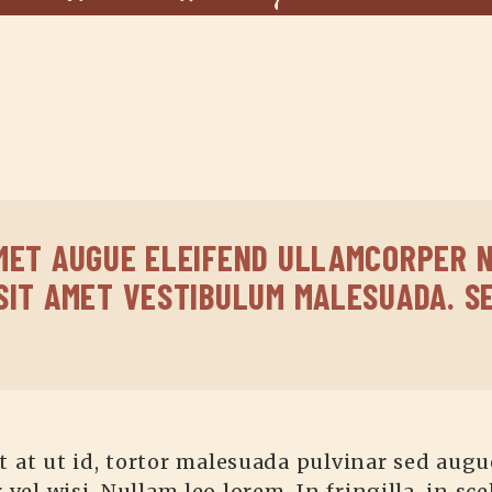
MET AUGUE ELEIFEND ULLAMCORPER N
SIT AMET VESTIBULUM MALESUADA. S
t at ut id, tortor malesuada pulvinar sed augue 
vel wisi. Nullam leo lorem. In fringilla, in sc