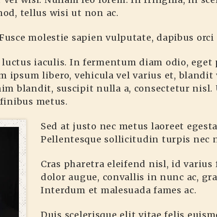
od, tellus wisi ut non ac.
Fusce molestie sapien vulputate, dapibus orci a
s luctus iaculis. In fermentum diam odio, eget
m ipsum libero, vehicula vel varius et, blandit
nim blandit, suscipit nulla a, consectetur nisl
 finibus metus.
Sed at justo nec metus laoreet egestas
Pellentesque sollicitudin turpis nec n
Cras pharetra eleifend nisl, id varius 
dolor augue, convallis in nunc ac, gra
Interdum et malesuada fames ac.
Duis scelerisque elit vitae felis euis