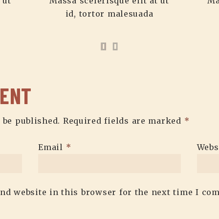
 ut
Massa scelerisque elit at ut
Ma
id, tortor malesuada
MENT
 be published.
Required fields are marked
*
Email
*
Webs
nd website in this browser for the next time I co