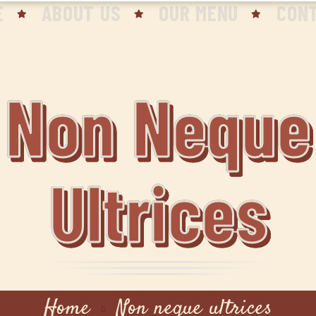
E
ABOUT US
OUR MENU
CON
Non Neque
Ultrices
Home
Non neque ultrices