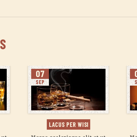
S
07
SEP
LACUS PER WISI