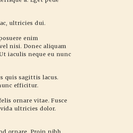
c, ultricies dui.
 posuere enim
 vel nisi. Donec aliquam
. Ut iaculis neque eu nunc
 quis sagittis lacus.
unc efficitur.
felis ornare vitae. Fusce
vida ultricies dolor.
mod ornare. Proin nibh