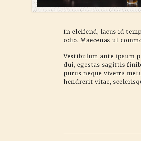
In eleifend, lacus id tem
odio. Maecenas ut commod
Vestibulum ante ipsum pri
dui, egestas sagittis fini
purus neque viverra metu
hendrerit vitae, sceleris