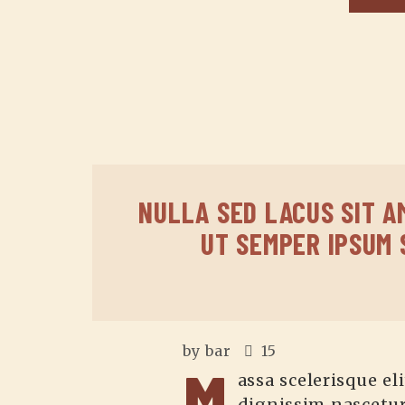
NULLA SED LACUS SIT A
UT SEMPER IPSUM 
by
bar
15
M
assa scelerisque eli
dignissim nascetur 