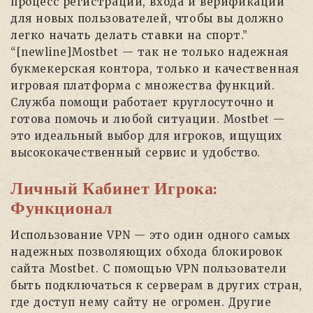
процесс регистрации, входа и верификации
для новых пользователей, чтобы вы должно
легко начать делать ставки на спорт.”
“[newline]Mostbet — так не только надежная
букмекерская контора, только и качественная
игровая платформа с множества функций.
Служба помощи работает круглосуточно и
готова помочь и любой ситуации. Mostbet —
это идеальный выбор для игроков, ищущих
высококачественный сервис и удобство.
Личный Кабинет Игрока:
Функционал
Использование VPN — это один одного самых
надежных позволяющих обхода блокировок
сайта Mostbet. С помощью VPN пользователи
быть подключаться к серверам в других стран,
где доступ нему сайту не огромен. Другие