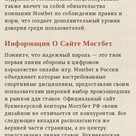
также влечет за собой обязательства
компании Mostbet по соблюдению правил и
норм, что создает дополнительный уровня
доверия среди пользователей.
Информация О Сайте Мостбет
Помните, что надежный пароль — это твоя
первая линия обороны в цифровом
королевстве онлайн-игр. Mostbet в России
объединяет которые востребованные
спортивные дисциплины, предоставляя своим
пользователям широкий выбор произошедших
и рынков ддя ставок. Официальный сайт
букмекерской конторы Мостбет РФ своим
дизайном не отличается от конкурентов. Все
следующие вкладки располагаются же
верхней части страницы, а по центру
представлена линия ставок. Букмекерская