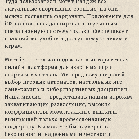
Туда пользователи могут найдем все
актуальные спортивные события, на они
можно поставить фарцануть. Приложение для
iOS полностью адаптировано неусыпным
операционную систему только обеспечивает
плавный же удобный доступ нему ставкам и
играм.
Мостбет — только надежная и авторитетная
онлайн-платформа для азартных игр и
спортивных ставок. Мы предложу широкий
выбор игровых автоматов, настольных игр,
лайв-казино и киберспортивных дисциплин.
Наша миссия — предоставить нашим игрокам
захватывающие развлечения, высокие
коэффициенты, моментальные выплаты
выигрышей только профессиональную
поддержку. Вы можете быть уверен в
безопасности, надежными и честности