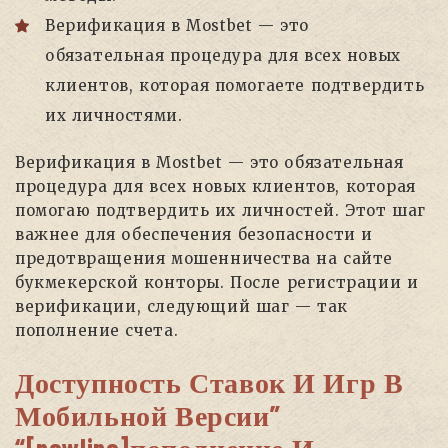
Верификация в Mostbet — это
обязательная процедура для всех новых
клиентов, которая помогаете подтвердить
их личностями.
Верификация в Mostbet — это обязательная
процедура для всех новых клиентов, которая
помогаю подтвердить их личностей. Этот шаг
важнее для обеспечения безопасности и
предотвращения мошенничества на сайте
букмекерской конторы. После регистрации и
верификации, следующий шаг — так
пополнение счета.
Доступность Ставок И Игр В
Мобильной Версии”