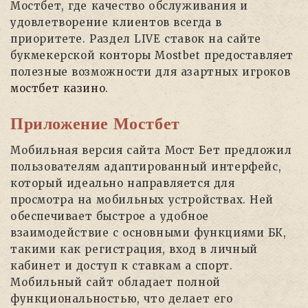
Мостбет, где качество обслуживания и
удовлетворение клиентов всегда в
приоритете. Раздел LIVE ставок на сайте
букмекерской конторы Mostbet предоставляет
полезные возможности для азартных игроков
мостбет казино
.
Приложение Мостбет
Мобильная версия сайта Мост Бет предложил
пользователям адаптированный интерфейс,
который идеально направляется для
просмотра на мобильных устройствах. Ней
обеспечивает быстрое а удобное
взаимодействие с основными функциями БК,
такими как регистрация, вход в личный
кабинет и доступ к ставкам а спорт.
Мобильный сайт обладает полной
функциональностью, что делает его