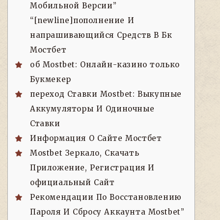
Мобильной Версии”
“[newline]пополнение И
напрашивающийся Средств В Бк
Мостбет
об Mostbet: Онлайн-казино только
Букмекер
переход Ставки Mostbet: Выкупные
Аккумуляторы И Одиночные
Ставки
Информация О Сайте Мостбет
Mostbet Зеркало, Скачать
Приложение, Регистрация И
официальный Сайт
Рекомендации По Восстановлению
Пароля И Сбросу Аккаунта Mostbet”