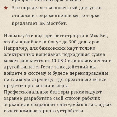
Это определяет мгновенный доступ ко
ставкам и современнейшему, которые
предлагает БК Мостбет.
Используйте код при регистрации в MostBet,
чтобы приобрести бонус до 300 долларов.
Например, для банковских карт только
электронных кошельков подходящая сумма
может кончается от 10 USD или эквивалента и
другой валюте. Госле этих действий вы
войдете в систему и будете перенаправлены
на главную страницу, где представлены все
предстоящие матчи и игры.
Профессиональные беттеры рекомендуют
заранее разработать свой список рабочих
зеркал или сохраняют сайт-дубль в закладках
своего компьютерного устройства.