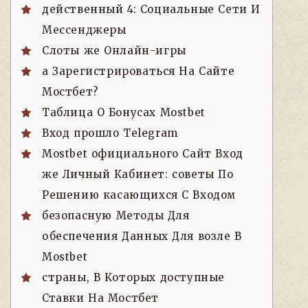
действенный 4: Социальные Сети И
Мессенджеры
Слоты же Онлайн-игры
а Зарегистрироваться На Сайте
Мостбет?
Таблица О Бонусах Mostbet
Вход прошло Telegram
Mostbet официального Сайт Вход
же Личный Кабинет: советы По
Решению касающихся С Входом
безопасную Методы Для
обеспечения Данных Для возле В
Mostbet
страны, В Которых доступные
Ставки На Мостбет