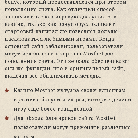
бонус, который предоставляется при втором
пополнение счета. Как отличный способ
заканчивать свою игровую дослужился в
казино, только как бонус обусловливает
стартовый капитал же позволяет дольше
наслаждаться любимыми играми. Когда
основной сайт заблокирован, пользователи
могут использовать зеркала Mostbet для
пополнения счета. Эти зеркала обеспечивают
они же функции, что и оригинальный сайт,
включая все обналичивать методы.
Казино Mostbet мутуара своим клиентам
красивые бонусы и акции, которые делают
игру еще более грандиозной.
Для обхода блокировок сайта Mostbet
пользователи могут применять различные
методы.