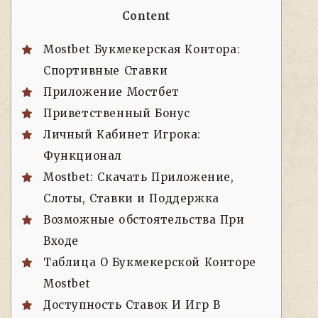
Content
Mostbet Букмекерская Контора:
Спортивные Ставки
Приложение Мостбет
Приветственный Бонус
Личный Кабинет Игрока:
Функционал
Mostbet: Скачать Приложение,
Слоты, Ставки и Поддержка
Возможные обстоятельства При
Входе
Таблица О Букмекерской Конторе
Mostbet
Доступность Ставок И Игр В