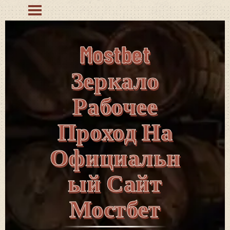
Mostbet
Зеркало
Рабочее
Проход На
Официальн
Ый Сайт
Мостбет