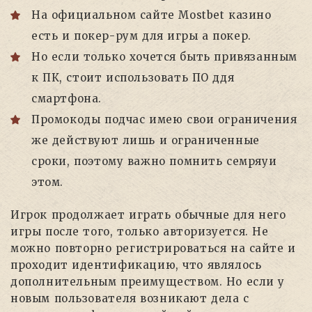
На официальном сайте Mostbet казино
есть и покер-рум для игры а покер.
Но если только хочется быть привязанным
к ПК, стоит использовать ПО ддя
смартфона.
Промокоды подчас имею свои ограничения
же действуют лишь и ограниченные
сроки, поэтому важно помнить семряуи
этом.
Игрок продолжает играть обычные для него
игры после того, только авторизуется. Не
можно повторно регистрироваться на сайте и
проходит идентификацию, что являлось
дополнительным преимуществом. Но если у
новым пользователя возникают дела с