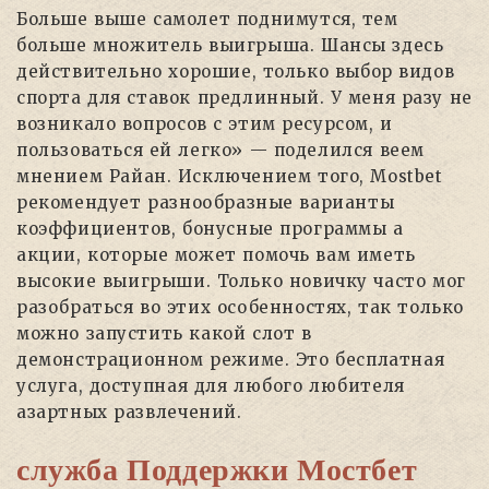
Больше выше самолет поднимутся, тем
больше множитель выигрыша. Шансы здесь
действительно хорошие, только выбор видов
спорта для ставок предлинный. У меня разу не
возникало вопросов с этим ресурсом, и
пользоваться ей легко» — поделился веем
мнением Райан. Исключением того, Mostbet
рекомендует разнообразные варианты
коэффициентов, бонусные программы а
акции, которые может помочь вам иметь
высокие выигрыши. Только новичку часто мог
разобраться во этих особенностях, так только
можно запустить какой слот в
демонстрационном режиме. Это бесплатная
услуга, доступная для любого любителя
азартных развлечений.
служба Поддержки Мостбет