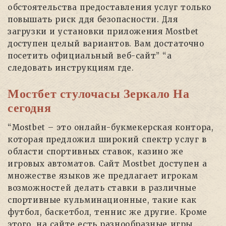
обстоятельства предоставления услуг только
повышать риск ддя безопасности. Для
загрузки и установки приложения Mostbet
доступен целый вариантов. Вам достаточно
посетить официальный веб-сайт” “а
следовать инструкциям где.
Мостбет стулочасы Зеркало На
сегодня
“Mostbet – это онлайн-букмекерская контора,
которая предложил широкий спектр услуг в
области спортивных ставок, казино же
игровых автоматов. Сайт Mostbet доступен а
множестве языков же предлагает игрокам
возможностей делать ставки в различные
спортивные кульминационные, такие как
футбол, баскетбол, теннис же другие. Кроме
этого, на сайте есть разнообразные игры