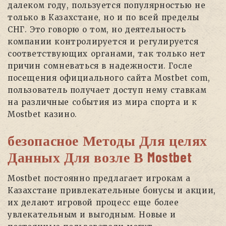
далеком году, пользуется популярностью не
только в Казахстане, но и по всей пределы
СНГ. Это говорю о том, но деятельность
компании контролируется и регулируется
соответствующих органами, так только нет
причин сомневаться в надежности. Госле
посещения официального сайта Mostbet com,
пользователь получает доступ нему ставкам
на различные события из мира спорта и к
Mostbet казино.
безопасное Методы Для целях
Данных Для возле В Mostbet
Mostbet постоянно предлагает игрокам а
Казахстане привлекательные бонусы и акции,
их делают игровой процесс еще более
увлекательным и выгодным. Новые и