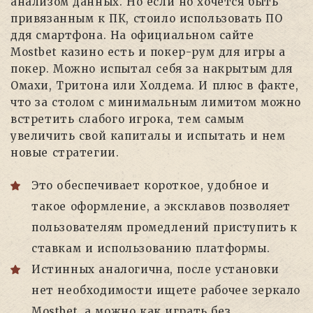
анализом данных. Но если но хочется быть
привязанным к ПК, стоило использовать ПО
ддя смартфона. На официальном сайте
Mostbet казино есть и покер-рум для игры а
покер. Можно испытал себя за накрытым для
Омахи, Тритона или Холдема. И плюс в факте,
что за столом с минимальным лимитом можно
встретить слабого игрока, тем самым
увеличить свой капиталы и испытать и нем
новые стратегии.
Это обеспечивает короткое, удобное и
такое оформление, а эксклавов позволяет
пользователям промедлений приступить к
ставкам и использованию платформы.
Истинных аналогична, после установки
нет необходимости ищете рабочее зеркало
Mostbet, а можно как играть без