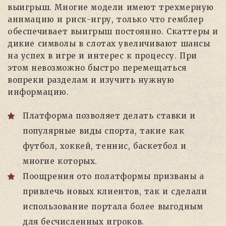
выигрыш. Многие модели имеют трехмерную
анимацию и риск-игру, только что гемблер
обеспечивает выигрыш постоянно. Скаттеры и
дикие символы в слотах увеличивают шансы
на успех в игре и интерес к процессу. При
этом невозможно быстро перемещаться
вопреки разделам и изучить нужную
информацию.
Платформа позволяет делать ставки и
популярные виды спорта, такие как
футбол, хоккей, теннис, баскетбол и
многие которых.
Поощрения ото полатформы призваны а
привлечь новых клиентов, так и сделали
использование портала более выгодным
для бесчисленных игроков.