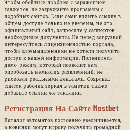
Чтобы обойтись проблем с заражением
гаджетов, не загружайте программы с
подобных сайтов. Если сами видите ссылку в
общем доступе только не уверены, не это
официальный сайт, запросите у саппортов
необходимые документы. Не перед загрузкой
интересуйтесь лицензионностью портала,
чтобы злоумышленники не хотели получить
доступ к вашей информации. Поленитесь
демо-режим, который позволит вам
опробовать немногих развлечений, не
рисковал реальными деньгами. Сохранят
список рабочих зеркал в заметки также
добавьте ссылки же закладки.
Регистрация На Сайте Mostbet
Каталог автоматов постоянно увеличивается,
а новинки могут игроку получить громадной