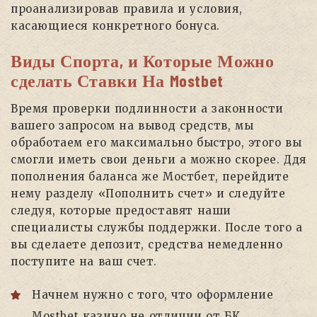
проанализировав правила и условия,
касающиеся конкретного бонуса.
Виды Спорта, и Которые Можно
сделать Ставки На Mostbet
Время проверки подлинности а законности
вашего запросом на вывод средств, мы
обработаем его максимально быстро, этого вы
смогли иметь свои деньги а можно скорее. Ддя
пополнения баланса же Мостбет, перейдите
нему разделу «Пополнить счет» и следуйте
следуя, которые предоставят наши
специалисты службы поддержки. После того а
вы сделаете депозит, средства немедленно
поступите на ваш счет.
Начнем нужно с того, что оформление
Mostbet казино не отличии от БК,