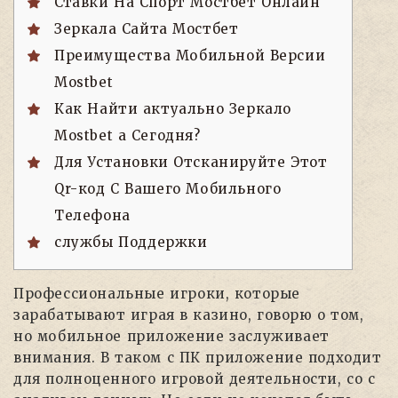
Ставки На Спорт Мостбет Онлайн
Зеркала Сайта Мостбет
Преимущества Мобильной Версии
Mostbet
Как Найти актуально Зеркало
Mostbet а Сегодня?
Для Установки Отсканируйте Этот
Qr-код С Вашего Мобильного
Телефона
службы Поддержки
Профессиональные игроки, которые
зарабатывают играя в казино, говорю о том,
но мобильное приложение заслуживает
внимания. В таком с ПК приложение подходит
для полноценного игровой деятельности, со с