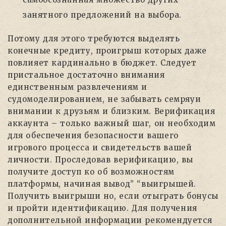
занятного предложений на выбора.
Потому для этого требуются выделять
конечные кредиту, проигрыш которых даже
повлияет кардинально в бюджет. Следует
пристальное достаточно внимания
единственным развлечениям и
судомоделированием, не забывать семряуи
внимании к друзьям и близким. Верификация
аккаунта – только важный шаг, он необходим
для обеспечения безопасности вашего
игрового процесса и свидетельств вашей
личности. Проследовав верификацию, вы
получите доступ ко об возможностям
платформы, начиная вывод” “выигрышей.
Получить выигрыши но, если отыграть бонусы
и пройти идентификацию. Для получения
дополнительной информации рекомендуется