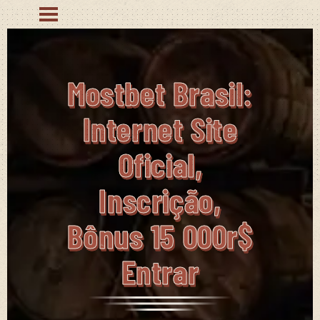
Mostbet Brasil:
Internet Site
Oficial,
Inscrição,
Bônus 15 000r$
Entrar