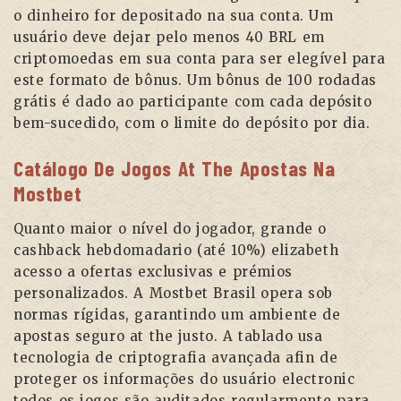
o dinheiro for depositado na sua conta. Um
usuário deve dejar pelo menos 40 BRL em
criptomoedas em sua conta para ser elegível para
este formato de bônus. Um bônus de 100 rodadas
grátis é dado ao participante com cada depósito
bem-sucedido, com o limite do depósito por dia.
Catálogo De Jogos At The Apostas Na
Mostbet
Quanto maior o nível do jogador, grande o
cashback hebdomadario (até 10%) elizabeth
acesso a ofertas exclusivas e prémios
personalizados. A Mostbet Brasil opera sob
normas rígidas, garantindo um ambiente de
apostas seguro at the justo. A tablado usa
tecnologia de criptografia avançada afin de
proteger os informações do usuário electronic
todos os jogos são auditados regularmente para