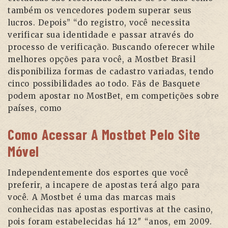
também os vencedores podem superar seus
lucros. Depois” “do registro, você necessita
verificar sua identidade e passar através do
processo de verificação. Buscando oferecer while
melhores opções para você, a Mostbet Brasil
disponibiliza formas de cadastro variadas, tendo
cinco possibilidades ao todo. Fãs de Basquete
podem apostar no MostBet, em competições sobre
países, como
Como Acessar A Mostbet Pelo Site
Móvel
Independentemente dos esportes que você
preferir, a incapere de apostas terá algo para
você. A Mostbet é uma das marcas mais
conhecidas nas apostas esportivas at the casino,
pois foram estabelecidas há 12″ “anos, em 2009.