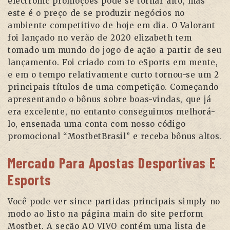
electronic promoções pode se tornar alto, mas
este é o preço de se produzir negócios no
ambiente competitivo de hoje em dia. O Valorant
foi lançado no verão de 2020 elizabeth tem
tomado um mundo do jogo de ação a partir de seu
lançamento. Foi criado com to eSports em mente,
e em o tempo relativamente curto tornou-se um 2
principais títulos de uma competição. Começando
apresentando o bônus sobre boas-vindas, que já
era excelente, no entanto conseguimos melhorá-
lo, ensenada uma conta com nosso código
promocional “MostbetBrasil” e receba bônus altos.
Mercado Para Apostas Desportivas E
Esports
Você pode ver since partidas principais simply no
modo ao listo na página main do site perform
Mostbet. A seção AO VIVO contém uma lista de