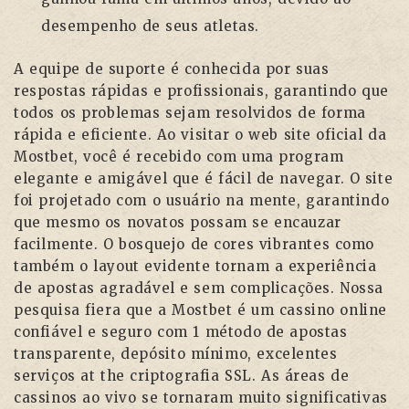
desempenho de seus atletas.
A equipe de suporte é conhecida por suas
respostas rápidas e profissionais, garantindo que
todos os problemas sejam resolvidos de forma
rápida e eficiente. Ao visitar o web site oficial da
Mostbet, você é recebido com uma program
elegante e amigável que é fácil de navegar. O site
foi projetado com o usuário na mente, garantindo
que mesmo os novatos possam se encauzar
facilmente. O bosquejo de cores vibrantes como
também o layout evidente tornam a experiência
de apostas agradável e sem complicações. Nossa
pesquisa fiera que a Mostbet é um cassino online
confiável e seguro com 1 método de apostas
transparente, depósito mínimo, excelentes
serviços at the criptografia SSL. As áreas de
cassinos ao vivo se tornaram muito significativas