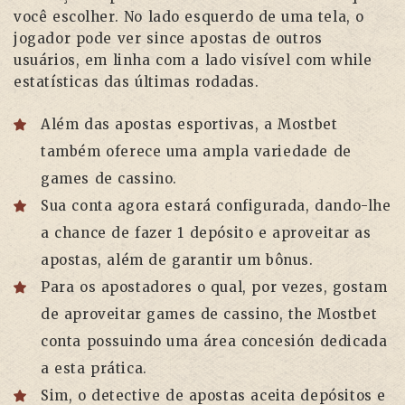
você escolher. No lado esquerdo de uma tela, o
jogador pode ver since apostas de outros
usuários, em linha com a lado visível com while
estatísticas das últimas rodadas.
Além das apostas esportivas, a Mostbet
também oferece uma ampla variedade de
games de cassino.
Sua conta agora estará configurada, dando-lhe
a chance de fazer 1 depósito e aproveitar as
apostas, além de garantir um bônus.
Para os apostadores o qual, por vezes, gostam
de aproveitar games de cassino, the Mostbet
conta possuindo uma área concesión dedicada
a esta prática.
Sim, o detective de apostas aceita depósitos e