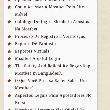
Como Acessar A Mostbet Pelo Site
Móvel
Catálogo De Jogos Elizabeth Apostas
Na Mostbet
Processo De Registro E Verificação
Esporte De Fantasia
Esportes Virtuais
Mostbet App Bd Login
The Safety And Reliability Regarding
Mostbet In Bangladesh
O Que Você Precisa Saber Sobre Um
Mostbet?
Aspectos Legais Para Apostadores No
Brasil