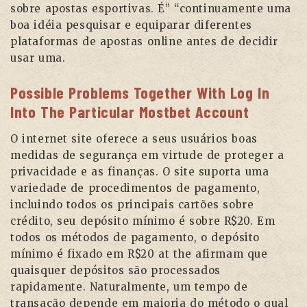
sobre apostas esportivas. É” “continuamente uma
boa idéia pesquisar e equiparar diferentes
plataformas de apostas online antes de decidir
usar uma.
Possible Problems Together With Log In
Into The Particular Mostbet Account
O internet site oferece a seus usuários boas
medidas de segurança em virtude de proteger a
privacidade e as finanças. O site suporta uma
variedade de procedimentos de pagamento,
incluindo todos os principais cartões sobre
crédito, seu depósito mínimo é sobre R$20. Em
todos os métodos de pagamento, o depósito
mínimo é fixado em R$20 at the afirmam que
quaisquer depósitos são processados
rapidamente. Naturalmente, um tempo de
transação depende em maioria do método o qual