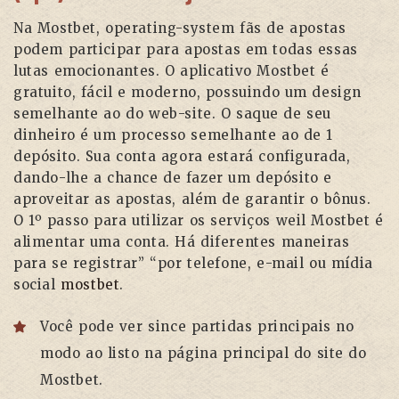
Na Mostbet, operating-system fãs de apostas
podem participar para apostas em todas essas
lutas emocionantes. O aplicativo Mostbet é
gratuito, fácil e moderno, possuindo um design
semelhante ao do web-site. O saque de seu
dinheiro é um processo semelhante ao de 1
depósito. Sua conta agora estará configurada,
dando-lhe a chance de fazer um depósito e
aproveitar as apostas, além de garantir o bônus.
O 1º passo para utilizar os serviços weil Mostbet é
alimentar uma conta. Há diferentes maneiras
para se registrar” “por telefone, e-mail ou mídia
social
mostbet
.
Você pode ver since partidas principais no
modo ao listo na página principal do site do
Mostbet.