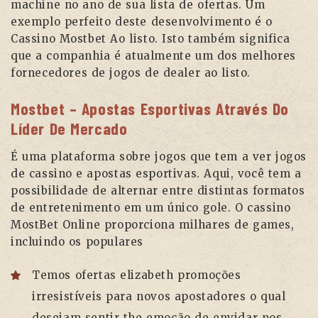
machine no ano de sua lista de ofertas. Um
exemplo perfeito deste desenvolvimento é o
Cassino Mostbet Ao listo. Isto também significa
que a companhia é atualmente um dos melhores
fornecedores de jogos de dealer ao listo.
Mostbet – Apostas Esportivas Através Do
Líder De Mercado
É uma plataforma sobre jogos que tem a ver jogos
de cassino e apostas esportivas. Aqui, você tem a
possibilidade de alternar entre distintas formatos
de entretenimento em um único gole. O cassino
MostBet Online proporciona milhares de games,
incluindo os populares
Temos ofertas elizabeth promoções
irresistíveis para novos apostadores o qual
desejam sentir the emoção de envidar nos