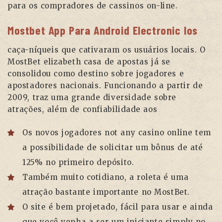
para os compradores de cassinos on-line.
Mostbet App Para Android Electronic Ios
caça-níqueis que cativaram os usuários locais. O
MostBet elizabeth casa de apostas já se
consolidou como destino sobre jogadores e
apostadores nacionais. Funcionando a partir de
2009, traz uma grande diversidade sobre
atrações, além de confiabilidade aos
Os novos jogadores not any casino online tem
a possibilidade de solicitar um bônus de até
125% no primeiro depósito.
Também muito cotidiano, a roleta é uma
atração bastante importante no MostBet.
O site é bem projetado, fácil para usar e ainda
que você venha a ser um iniciante simply no