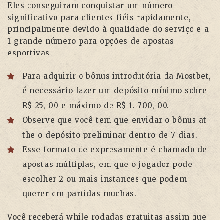
Eles conseguiram conquistar um número
significativo para clientes fiéis rapidamente,
principalmente devido à qualidade do serviço e a
1 grande número para opções de apostas
esportivas.
Para adquirir o bônus introdutória da Mostbet,
é necessário fazer um depósito mínimo sobre
R$ 25, 00 e máximo de R$ 1. 700, 00.
Observe que você tem que envidar o bônus at
the o depósito preliminar dentro de 7 dias.
Esse formato de expresamente é chamado de
apostas múltiplas, em que o jogador pode
escolher 2 ou mais instances que podem
querer em partidas muchas.
Você receberá while rodadas gratuitas assim que