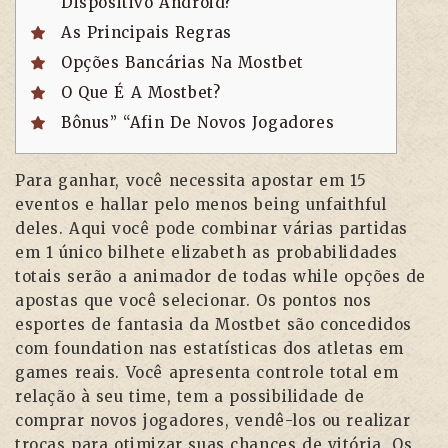
Dispositivo Android?
As Principais Regras
Opções Bancárias Na Mostbet
O Que É A Mostbet?
Bônus” “Afin De Novos Jogadores
Para ganhar, você necessita apostar em 15
eventos e hallar pelo menos being unfaithful
deles. Aqui você pode combinar várias partidas
em 1 único bilhete elizabeth as probabilidades
totais serão a animador de todas while opções de
apostas que você selecionar. Os pontos nos
esportes de fantasia da Mostbet são concedidos
com foundation nas estatísticas dos atletas em
games reais. Você apresenta controle total em
relação à seu time, tem a possibilidade de
comprar novos jogadores, vendê-los ou realizar
trocas para otimizar suas chances de vitória. Os