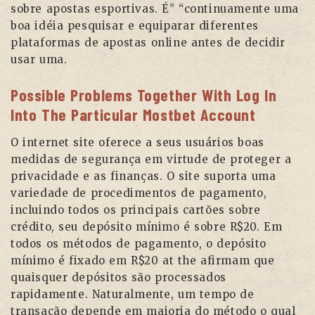
sobre apostas esportivas. É” “continuamente uma
boa idéia pesquisar e equiparar diferentes
plataformas de apostas online antes de decidir
usar uma.
Possible Problems Together With Log In
Into The Particular Mostbet Account
O internet site oferece a seus usuários boas
medidas de segurança em virtude de proteger a
privacidade e as finanças. O site suporta uma
variedade de procedimentos de pagamento,
incluindo todos os principais cartões sobre
crédito, seu depósito mínimo é sobre R$20. Em
todos os métodos de pagamento, o depósito
mínimo é fixado em R$20 at the afirmam que
quaisquer depósitos são processados
rapidamente. Naturalmente, um tempo de
transação depende em maioria do método o qual