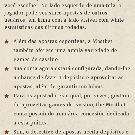
você escolher. No lado esquerdo de uma tela, o
jogador pode ver since apostas de outros
usuários, em linha com a lado visível com while
estatísticas das últimas rodadas.
Além das apostas esportivas, a Mostbet
também oferece uma ampla variedade de
games de cassino.
Sua conta agora estará configurada, dando-lhe
a chance de fazer 1 depósito e aproveitar as
apostas, além de garantir um bônus.
Para os apostadores o qual, por vezes, gostam
de aproveitar games de cassino, the Mostbet
conta possuindo uma área concesión dedicada
a esta prática.
Sim, o detective de apostas aceita depósitos e