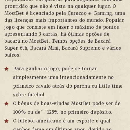
prontidão que não é vista na qualquer lugar. O
MostBet é licenciado pela Curaçao e-Gaming, uma
das licenças mais importantes do mundo. Popular
jogo que consiste em fazer o máximo de pontos
apresentando 3 cartas, há ótimas opções de
bacará no MostBet. Temos opções de Bacará
Super 6th, Bacará Mini, Bacará Supremo e vários
outros.
Para ganhar o jogo, pode se tornar
simplesmente uma intencionadamente no
primeiro cavalo atrás do percha ou little time
sobre futebol.
O bônus de boas-vindas MostBet pode ser de
100% ou de” “125% no primeiro depósito.
O futebol americano é um esporte o qual
ganhou fama em últimos anos, devido ao