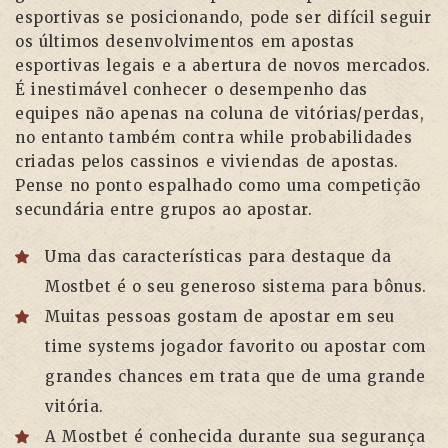
esportivas se posicionando, pode ser difícil seguir
os últimos desenvolvimentos em apostas
esportivas legais e a abertura de novos mercados.
É inestimável conhecer o desempenho das
equipes não apenas na coluna de vitórias/perdas,
no entanto também contra while probabilidades
criadas pelos cassinos e viviendas de apostas.
Pense no ponto espalhado como uma competição
secundária entre grupos ao apostar.
Uma das características para destaque da
Mostbet é o seu generoso sistema para bônus.
Muitas pessoas gostam de apostar em seu
time systems jogador favorito ou apostar com
grandes chances em trata que de uma grande
vitória.
A Mostbet é conhecida durante sua segurança