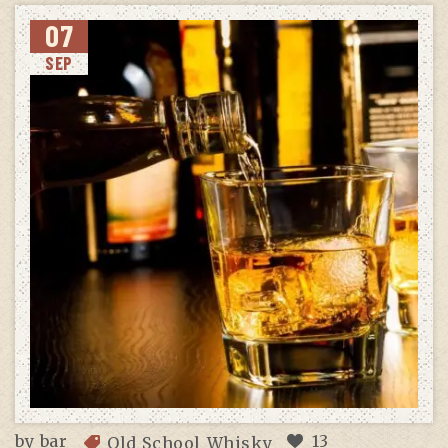
07
SEP
by
bar
13
Old School Whisky