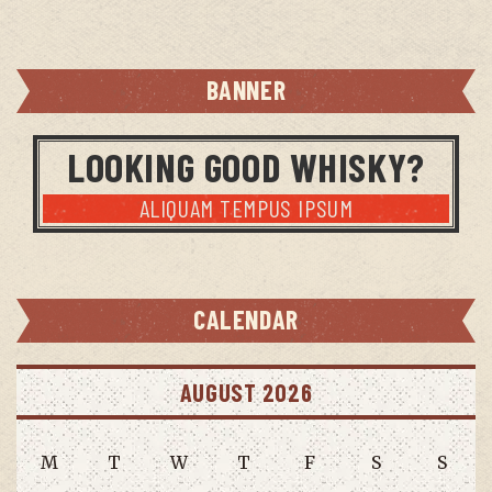
BANNER
LOOKING GOOD WHISKY?
ALIQUAM TEMPUS IPSUM
CALENDAR
AUGUST 2026
M
T
W
T
F
S
S