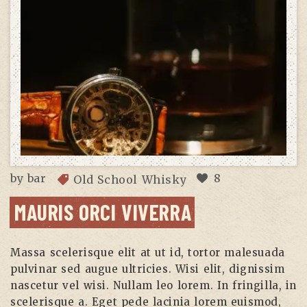
by
bar
8
Old School Whisky
MAURIS ORCI VIVERRA
Massa scelerisque elit at ut id, tortor malesuada
pulvinar sed augue ultricies. Wisi elit, dignissim
nascetur vel wisi. Nullam leo lorem. In fringilla, in
scelerisque a. Eget pede lacinia lorem euismod,