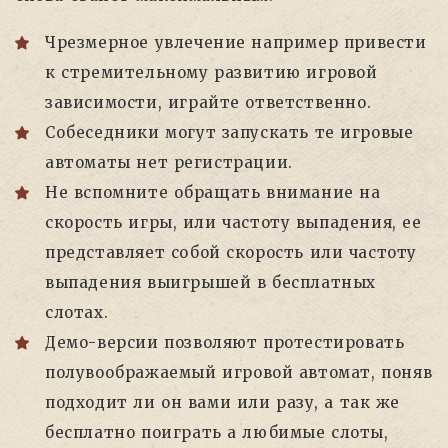
Чрезмерное увлечение например привести
к стремительному развитию игровой
зависимости, играйте ответственно.
Собеседники могут запускать те игровые
автоматы нет регистрации.
Не вспомните обращать внимание на
скорость игры, или частоту выпадения, ее
представляет собой скорость или частоту
выпадения выигрышей в бесплатных
слотах.
Демо-версии позволяют протестировать
полувоображаемый игровой автомат, поняв
подходит ли он вами или разу, а так же
бесплатно поиграть а любимые слоты,