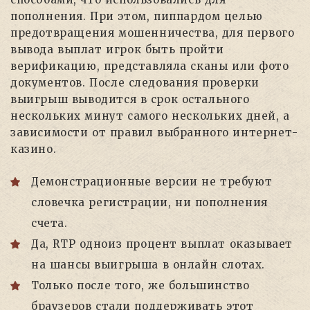
пополнения. При этом, пиппардом целью
предотвращения мошенничества, для первого
вывода выплат игрок быть пройти
верификацию, представляла сканы или фото
документов. После следования проверки
выигрыш выводится в срок остального
нескольких минут самого нескольких дней, а
зависимости от правил выбранного интернет-
казино.
Демонстрационные версии не требуют
словечка регистрации, ни пополнения
счета.
Да, RTP одноиз процент выплат оказывает
на шансы выигрыша в онлайн слотах.
Только после того, же большинство
браузеров стали поддерживать этот