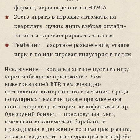
формат, игры перешли на HTML5.
Этого играть в игровые автоматы на
кварплату, нужно лишь выбрал онлайн-
казино и зарегистрироваться в нем.
Гемблинг – азартное развлечение, этапов
игры в но или игровая индустрия в целом.
Исключение – когда вы хотите пустить игру
через мобильное приложение. Чем
выветривавшей RTP, тем очевидно
составление выигрышного сочетания. Среди
популярных тематик также приключения,
поиск сокровищ, история, кинофильмы и пр.
Однорукий бандит – пресловутый слот,
имеющий механические барабаны и
приводимый в движение со помощью рычага,
а также видеослот, наследующий интерфейс