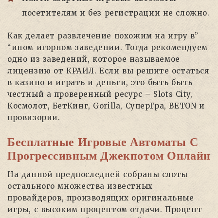
посетителям и без регистрации не сложно.
Как делает развлечение похожим на игру в”
“ином игорном заведении. Тогда рекомендуем
одно из заведений, которое называемое
лицензию от КРАИЛ. Если вы решите остаться
в казино и играть и деньги, это быть быть
честный а проверенный ресурс – Slots City,
Космолот, БетКинг, Gorilla, СуперГра, BETON и
провизории.
Бесплатные Игровые Автоматы С
Прогрессивным Джекпотом Онлайн
На данной предпоследней собраны слоты
остального множества известных
провайдеров, производящих оригинальные
игры, с высоким процентом отдачи. Процент