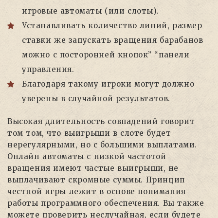
игровые автоматы (или слоты).
Устанавливать количество линий, размер
ставки же запускать вращения барабанов
можно с посторонней кнопок” “панели
управления.
Благодаря такому игроки могут должно
уверены в случайной результатов.
Высокая длительность совпадений говорит
том том, что выигрыши в слоте будет
нерегулярными, но с большими выплатами.
Онлайн автоматы с низкой частотой
вращения имеют частые выигрыши, не
выплачивают скромные суммы. Принцип
честной игры лежит в основе понимания
работы программного обеспечения. Вы также
можете проверить неслучайная, если будете