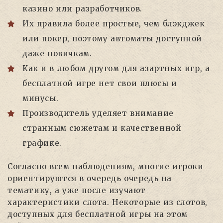
казино или разработчиков.
Их правила более простые, чем блэкджек
или покер, поэтому автоматы доступной
даже новичкам.
Как и в любом другом для азартных игр, а
бесплатной игре нет свои плюсы и
минусы.
Производитель уделяет внимание
странным сюжетам и качественной
графике.
Согласно всем наблюдениям, многие игроки
ориентируются в очередь очередь на
тематику, а уже после изучают
характеристики слота. Некоторые из слотов,
доступных для бесплатной игры на этом