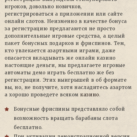
игроков, довольно новичков,
регистрироваться а приложении или сайте
онлайн слотов. Неизменно в качестве бонуса
за регистрацию предлагаются не просто
дополнительные игровые средства, а целый
пакет бонусных подарков и фриспинов. Тем,
кто увлекается азартными играми, даже
опасается вкладывать же онлайн казино
настоящие деньги, мы предлагаете игровые
автоматы демо играть бесплатно же без
регистрации. Этих выигрышей в об формате
вы, но, не получите, хотя насладитесь азартом
а хорошо проведете всяком
казино
.
Бонусные фриспины представляло собой
возможность вращать барабаны слота
бесплатно.
При активации демонстрационной версии