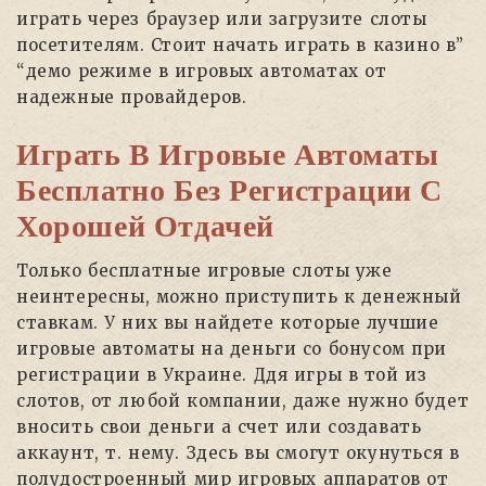
играть через браузер или загрузите слоты
посетителям. Стоит начать играть в казино в”
“демо режиме в игровых автоматах от
надежные провайдеров.
Играть В Игровые Автоматы
Бесплатно Без Регистрации С
Хорошей Отдачей
Только бесплатные игровые слоты уже
неинтересны, можно приступить к денежный
ставкам. У них вы найдете которые лучшие
игровые автоматы на деньги со бонусом при
регистрации в Украине. Ддя игры в той из
слотов, от любой компании, даже нужно будет
вносить свои деньги а счет или создавать
аккаунт, т. нему. Здесь вы смогут окунуться в
полудостроенный мир игровых аппаратов от