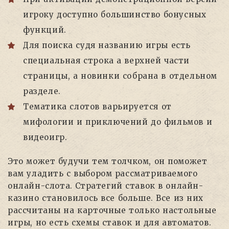
игроку доступно большинство бонусных
функций.
Для поиска судя названию игры есть
специальная строка а верхней части
страницы, а новинки собрана в отдельном
разделе.
Тематика слотов варьируется от
мифологии и приключений до фильмов и
видеоигр.
Это может будучи тем толчком, он поможет
вам уладить с выбором рассматриваемого
онлайн-слота. Стратегий ставок в онлайн-
казино становилось все больше. Все из них
рассчитаны на карточные только настольные
игры, но есть схемы ставок и для автоматов.