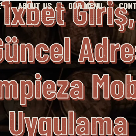
1xbet Giriş,
E
ABOUT US
OUR MENU
CON
Güncel Adre
mpieza Mob
Uygulama