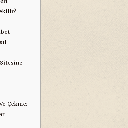
eri
ekilir?
xbet
sıl
Sitesine
 Ve Çekme:
ar