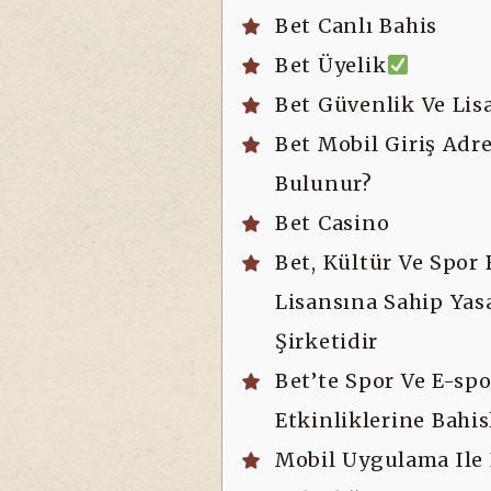
Bet Canlı Bahis
Bet Üyelik
Bet Güvenlik Ve Lis
Bet Mobil Giriş Adr
Bulunur?
Bet Casino
Bet, Kültür Ve Spor 
Lisansına Sahip Yasa
Şirketidir
Bet’te Spor Ve E-spo
Etkinliklerine Bahis
Mobil Uygulama Ile 