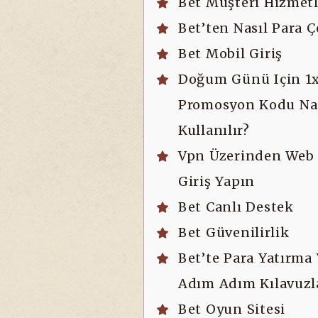
Bet Müşteri Hizmetl
Bet’ten Nasıl Para Ç
Bet Mobil Giriş
Doğum Günü Için 1
Promosyon Kodu Na
Kullanılır?
Vpn Üzerinden Web 
Giriş Yapın
Bet Canlı Destek
Bet Güvenilirlik
Bet’te Para Yatırma
Adım Adım Kılavuzl
Bet Oyun Sitesi