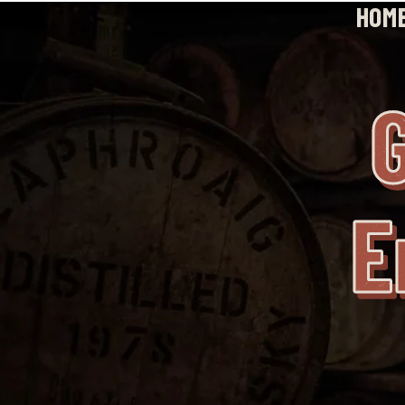
HOM
E