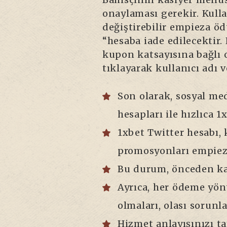
onaylaması gerekir. Kulla
değiştirebilir empieza öd
“hesaba iade edilecektir
kupon katsayısına bağlı 
tıklayarak kullanıcı adı ve
Son olarak, sosyal med
hesapları ile hızlıca 1
1xbet Twitter hesabı, 
promosyonları empieza
Bu durum, önceden kayı
Ayrıca, her ödeme yön
olmaları, olası sorunl
Hizmet anlayışınızı t