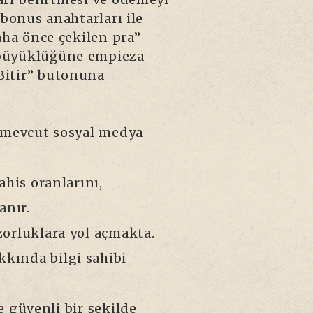
 bonus anahtarları ile
daha önce çekilen pra”
a büyüklüğüne empieza
“Bitir” butonuna
n mevcut sosyal medya
ahis oranlarını,
anır.
zorluklara yol açmakta.
kkında bilgi sahibi
 güvenli bir şekilde