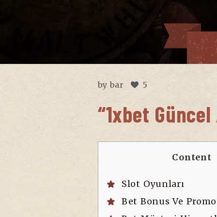
by
bar
5
“1xbet Güncel 
Content
Slot Oyunları
Bet Bonus Ve Promo