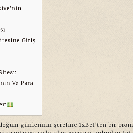
kiye’nin
sı
itesine Giriş
itesi:
nin Ve Para
eri
doğum günlerinin şerefine 1xBet’ten bir prom
üne gitmesi ve bunları seçmesi, ardından tut