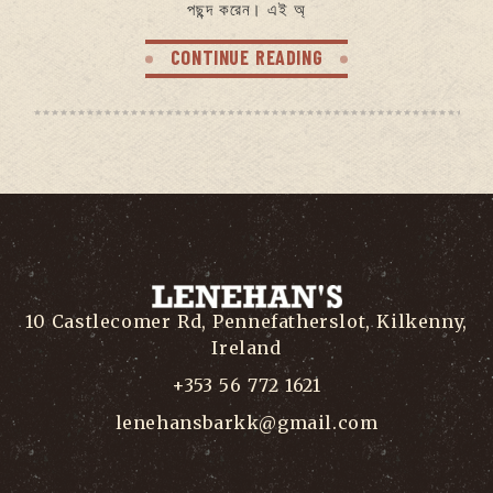
পছন্দ করেন। এই অ্
CONTINUE READING
10 Castlecomer Rd, Pennefatherslot, Kilkenny,
Ireland
+353 56 772 1621
lenehansbarkk@gmail.com