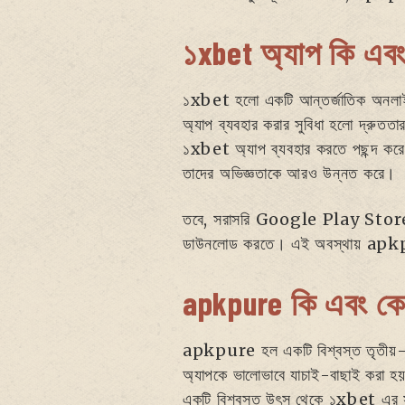
১xbet অ্যাপ কি এব
১xbet হলো একটি আন্তর্জাতিক অনলাইন বে
অ্যাপ ব্যবহার করার সুবিধা হলো দ্রুতত
১xbet অ্যাপ ব্যবহার করতে পছন্দ করেন
তাদের অভিজ্ঞতাকে আরও উন্নত করে।
তবে, সরাসরি Google Play Store ব
ডাউনলোড করতে। এই অবস্থায় apkpure
apkpure কি এবং কে
apkpure হল একটি বিশ্বস্ত তৃতীয়-পক্
অ্যাপকে ভালোভাবে যাচাই-বাছাই করা হয়
একটি বিশ্বস্ত উৎস থেকে ১xbet এর সর