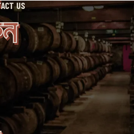
TACT US
ুন