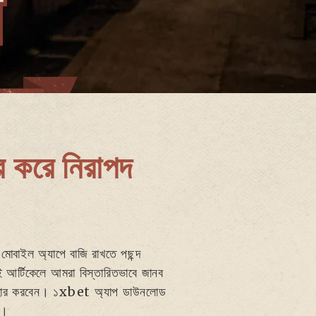
 করে নিরাপদ
মোবাইল অ্যাপে বাজি রাখতে পছন্দ
র্টিকেলে আমরা বিস্তারিতভাবে জানব
যবহার করবেন। ১xbet অ্যাপ ডাউনলোড
ন।