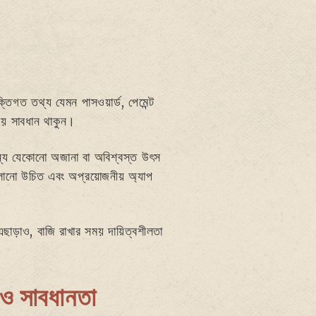
তিগত তথ্য যেমন পাসওয়ার্ড, পেমেন্ট
ময় সাবধান থাকুন।
য যেকোনো অজানা বা অবিশ্বস্ত উৎস
চালানো উচিত এবং অপ্রয়োজনীয় অ্যাপ
ড়াও, বাজি রাখার সময় দায়িত্বশীলতা
 ও সাবধানতা