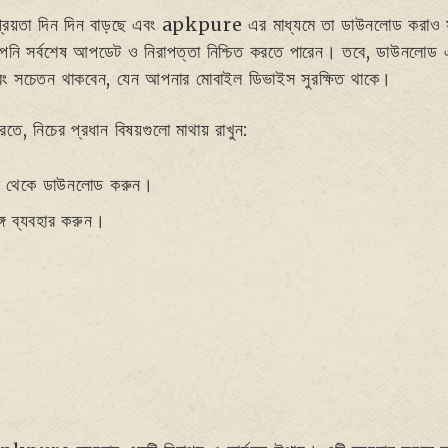
্রিয়তা দিন দিন বাড়ছে এবং apkpure এর মাধ্যমে তা ডাউনলোড করাও স
র্বশেষ আপডেট ও নিরাপত্তা নিশ্চিত করতে পারেন। তবে, ডাউনলোড 
বং সচেতন থাকবেন, যেন আপনার মোবাইল ডিভাইস সুরক্ষিত থাকে।
 করতে, নিচের প্রধান বিষয়গুলো মাথায় রাখুন:
 থেকে ডাউনলোড করুন।
গে ব্যবহার করুন।
।