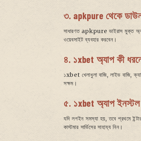
৩. apkpure থেকে ডাউ
সাধারণত apkpure ভাইরাস মুক্ত অ্যাপ
ওয়েবসাইট ব্যবহার করবেন।
৪. ১xbet অ্যাপ কী ধরন
১xbet খেলাধুলা বাজি, লাইভ বাজি, ক্যাস
সক্ষম।
৫. ১xbet অ্যাপ ইনস্ট
যদি লগইন সমস্যা হয়, তবে প্রথমে ইন্
কাস্টমার সার্ভিসের সাহায্য নিন।