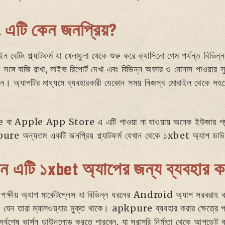
ং এটি কেন জনপ্রিয়?
টিং প্ল্যাটফর্ম যা খেলাধুলা থেকে শুরু করে ক্যাসিনো গেম পর্যন্ত বিভি
ার সঙ্গে বাজি রাখা, লাইভ রিপোর্ট দেখা এবং বিভিন্ন অফার ও বোনাস পাওয়
। অ্যাপটির মাধ্যমে ব্যবহারকারী যেকোন সময় নিজস্ব মোবাইল থেকে সহজে
া Apple App Store এ এটি পাওয়া না যাওয়ায় অনেক ইউজার পছন্দ 
 অন্যতম একটি জনপ্রিয় প্ল্যাটফর্ম যেখান থেকে ১xbet অ্যাপ ডাউ
ন এটি ১xbet অ্যাপের জন্য ব্যবহার 
ষীয় অ্যাপ মার্কেটপ্লেস যা বিভিন্ন ধরনের Android অ্যাপ সরবরাহ ক
 যেন তারা ম্যালওয়্যার মুক্ত থাকে। apkpure ব্যবহার করার ক্ষেত্রে
্বশেষ ভার্সন ডাউনলোড করতে পারবেন, যা সরাসরি নির্মাতা থেকে আপডেট