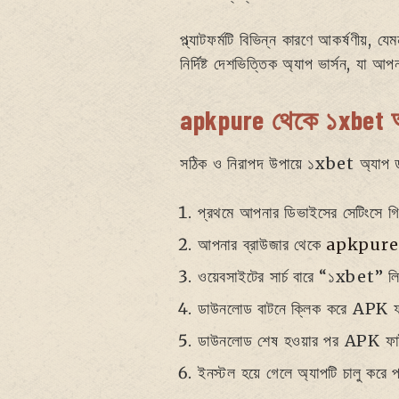
প্ল্যাটফর্মটি বিভিন্ন কারণে আকর্ষণীয়
নির্দিষ্ট দেশভিত্তিক অ্যাপ ভার্সন, যা
apkpure থেকে ১xbet অ
সঠিক ও নিরাপদ উপায়ে ১xbet অ্যাপ ড
প্রথমে আপনার ডিভাইসের সেটিংস
আপনার ব্রাউজার থেকে
apkpure এ
ওয়েবসাইটের সার্চ বারে “১xbet” লিখে
ডাউনলোড বাটনে ক্লিক করে APK ফ
ডাউনলোড শেষ হওয়ার পর APK ফাইল
ইনস্টল হয়ে গেলে অ্যাপটি চালু করে