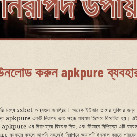
নিরাপদ উপায়
Home
১xbet অ্যাপ ডাউনলোড করুন
apkpure ব্যবহার করে নিরাপদ উপায়
উনলোড করুন apkpure ব্যবহার
টফর্মের মধ্যে ১xbet অন্যতম জনপ্রিয়। অনেক ইউজার তাদের সুবিধার জন্য 
য apkpure একটি নিরাপদ এবং সহজ মাধ্যম হিসেবে বিবেচিত হয়। এই আ
apkpure এর নিরাপত্তা বিষয়ক দিক, এবং কীভাবে নিশ্চিন্তে এটি ব্
pure ব্যবহার করলে আপনি সহজেই নিরাপদে অ্যাপটি ইনস্টল করতে পারবে