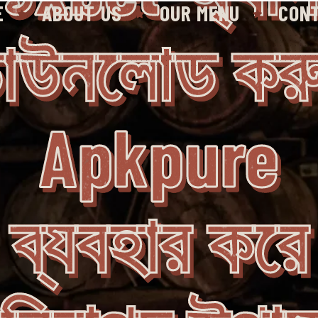
E
ABOUT US
OUR MENU
CON
াউনলোড কর
Apkpure
ব্যবহার করে