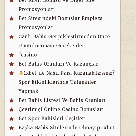
Bet Kayıt Bonusu Ve Diğer Site
Promosyonları
Bet Sitesindeki Bonuslar Empieza
Promosyonlar
Canli Bahis Gerçekleştirmeden Önce
Unutulmaması Gerekenler
“casino
Bet Bahis Oranları Ve Kazançlar
1xbet İle Nasil Para Kazanabi̇li̇rsi̇ni̇z?
Spor Etki̇nli̇kleri̇nde Tahmi̇nler
Yapmak
Bet Bahis Listesi Ve Bahis Oranları
Çevrimiçi Online Casino Bonusları
Bet Spor Bahisleri Çeşitleri
Başka Bahis Sitelerinde Olmayıp 1xbet