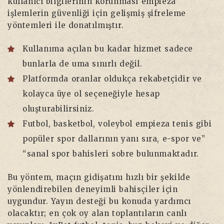
kullanıcı bilgilerinin korunması empieza
işlemlerin güvenliği için gelişmiş şifreleme
yöntemleri ile donatılmıştır.
Kullanıma açılan bu kadar hizmet sadece
bunlarla de uma sınırlı değil.
Platformda oranlar oldukça rekabetçidir ve
kolayca üye ol seçeneğiyle hesap
oluşturabilirsiniz.
Futbol, basketbol, voleybol empieza tenis gibi
popüler spor dallarının yanı sıra, e-spor ve”
“sanal spor bahisleri sobre bulunmaktadır.
Bu yöntem, maçın gidişatını hızlı bir şekilde
yönlendirebilen deneyimli bahisçiler için
uygundur. Yayın desteği bu konuda yardımcı
olacaktır; en çok oy alan toplantıların canlı