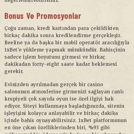
değerlendirebilirsiniz.
Bonus Ve Promosyonlar
Çoğu zaman, kredi kartından para çekildikten
birkaç dakika sonra kredilendirme gerçekleşir.
Beeline ya da başka bir mobil operatör aracılığıyla
1xBet’e yükleme yapmak mümkündür. Bahisçinin
sadece işlem boyutunu girmesi ve birkaç
dakikadan forty-eight saate kadar beklemesi
gerekir.
Evinizden ayrılmadan gerçek bir casino
salonunun atmosferine girmenizi sağlayan canlı
krupiyeli çok sayıda oyun ise özel ilgiyi hak
ediyor. Siteyi kullanmaya başladığınızda, sitenin
işleyişini kolayca anlayabilir ve birkaç dakika
içinde bahis oynayabilirsiniz. 1xBet platformunun
en öne çıkan özelliklerinden biri, %93 gibi