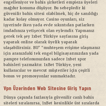
engelleniyor ve bahis şirketleri empieza üyeleri
mağdur konuma düşüyor. Bu sebepledir ki
güvenilir bahis sitesi olabilmek, hiç de sanıldığı
kadar kolay olmuyor. Casino oyunları, siz
işyerinde iken yada evde sıkıntıdan patlarken
imdadınıza yetişecek olan eylemdir. Yapmanız
gerek tek şey 1xbet Türkiye sayfasına giriş
yaparak online olarak üyelik yaparak
ulaşabilirsiniz. BU” “muhteşem erişime ulaşmanız
için aranızdaki tek engel bilgisayarınızdan yada
pampre telefonunuzdan sadece 1xbet spor
bahisleri yazmaktır. 1xBet Türkiye, yeni
kullanıcılar ve mevcut müşteriler için çeşitli
bonus ve promosyonlar sunmaktadır.
Vpn Üzerinden Web Sitesine Giriş Yapın
Dünya çapında fazlasıyla güvenilir canlı bahis
siteleri sıralanırsa, 1xBet kesinlikle üst sıralarda