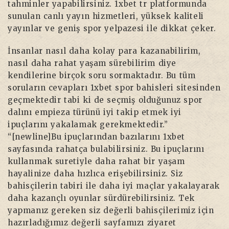
tahminler yapabilirsiniz. 1xbet tr platformunda
sunulan canlı yayın hizmetleri, yüksek kaliteli
yayınlar ve geniş spor yelpazesi ile dikkat çeker.
İnsanlar nasıl daha kolay para kazanabilirim,
nasıl daha rahat yaşam sürebilirim diye
kendilerine birçok soru sormaktadır. Bu tüm
soruların cevapları 1xbet spor bahisleri sitesinden
geçmektedir tabi ki de seçmiş olduğunuz spor
dalını empieza türünü iyi takip etmek iyi
ipuçlarını yakalamak gerekmektedir.”
“[newline]Bu ipuçlarından bazılarını 1xbet
sayfasında rahatça bulabilirsiniz. Bu ipuçlarını
kullanmak suretiyle daha rahat bir yaşam
hayalinize daha hızlıca erişebilirsiniz. Siz
bahisçilerin tabiri ile daha iyi maçlar yakalayarak
daha kazançlı oyunlar sürdürebilirsiniz. Tek
yapmanız gereken siz değerli bahisçilerimiz için
hazırladığımız değerli sayfamızı ziyaret