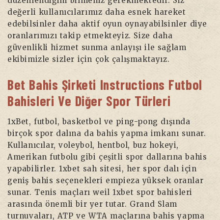
düzenlendiğini bilmeniz gerekmektedir. Siz
değerli kullanıcılarımız daha esnek hareket
edebilsinler daha aktif oyun oynayabilsinler diye
oranlarımızı takip etmekteyiz. Size daha
güvenlikli hizmet sunma anlayışı ile sağlam
ekibimizle sizler için çok çalışmaktayız.
Bet Bahis Şirketi Instructions Futbol
Bahisleri Ve Diğer Spor Türleri
1xBet, futbol, basketbol ve ping-pong dışında
birçok spor dalına da bahis yapma imkanı sunar.
Kullanıcılar, voleybol, hentbol, buz hokeyi,
Amerikan futbolu gibi çeşitli spor dallarına bahis
yapabilirler. 1xbet sah sitesi, her spor dalı için
geniş bahis seçenekleri empieza yüksek oranlar
sunar. Tenis maçları weil 1xbet spor bahisleri
arasında önemli bir yer tutar. Grand Slam
turnuvaları, ATP ve WTA maçlarına bahis yapma