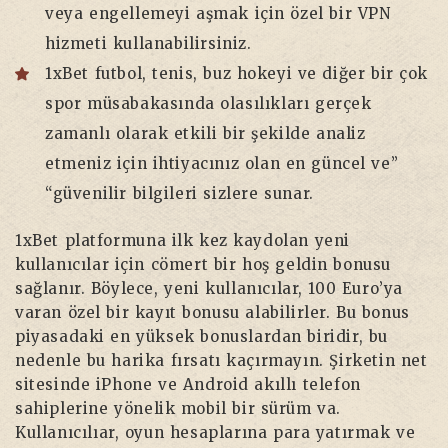
veya engellemeyi aşmak için özel bir VPN
hizmeti kullanabilirsiniz.
1xBet futbol, tenis, buz hokeyi ve diğer bir çok
spor müsabakasında olasılıkları gerçek
zamanlı olarak etkili bir şekilde analiz
etmeniz için ihtiyacınız olan en güncel ve”
“güvenilir bilgileri sizlere sunar.
1xBet platformuna ilk kez kaydolan yeni
kullanıcılar için cömert bir hoş geldin bonusu
sağlanır. Böylece, yeni kullanıcılar, 100 Euro’ya
varan özel bir kayıt bonusu alabilirler. Bu bonus
piyasadaki en yüksek bonuslardan biridir, bu
nedenle bu harika fırsatı kaçırmayın. Şirketin net
sitesinde iPhone ve Android akıllı telefon
sahiplerine yönelik mobil bir sürüm va.
Kullanıcılıar, oyun hesaplarına para yatırmak ve