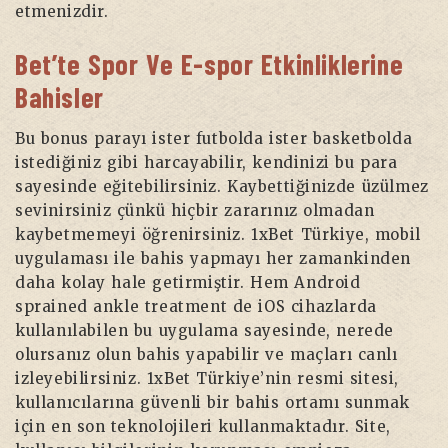
etmenizdir.
Bet’te Spor Ve E-spor Etkinliklerine
Bahisler
Bu bonus parayı ister futbolda ister basketbolda
istediğiniz gibi harcayabilir, kendinizi bu para
sayesinde eğitebilirsiniz. Kaybettiğinizde üzülmez
sevinirsiniz çünkü hiçbir zararınız olmadan
kaybetmemeyi öğrenirsiniz. 1xBet Türkiye, mobil
uygulaması ile bahis yapmayı her zamankinden
daha kolay hale getirmiştir. Hem Android
sprained ankle treatment de iOS cihazlarda
kullanılabilen bu uygulama sayesinde, nerede
olursanız olun bahis yapabilir ve maçları canlı
izleyebilirsiniz. 1xBet Türkiye’nin resmi sitesi,
kullanıcılarına güvenli bir bahis ortamı sunmak
için en son teknolojileri kullanmaktadır. Site,