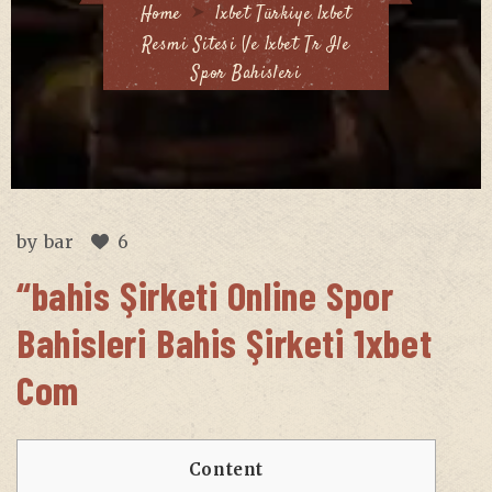
Home
1xbet Türkiye 1xbet
Resmi Sitesi Ve 1xbet Tr Ile
Spor Bahisleri
by
bar
6
“bahis Şirketi Online Spor
Bahisleri Bahis Şirketi 1xbet
Com
Content