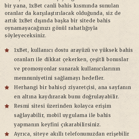
bir yana, 1xBet canli bahis kısmında sunulan
oranlar da karşılaştırılacak olduğunda, siz de
artık 1xBet dışında başka bir sitede bahis
oynamayacağınızı gönül rahatlığıyla
söyleyeceksiniz.
1xBet, kullanıcı dostu arayüzü ve yüksek bahis
oranları ile dikkat çekerken, çeşitli bonuslar
ve promosyonlar sunarak kullanıcılarının
memnuniyetini sağlamayı hedefler.
Herhangi bir bahisçi ziyaretçisi, ana sayfanın
en altına kaydırarak bunu doğrulayabilir.
Resmi sitesi üzerinden kolayca erişim
sağlayabilir, mobil uygulama ile bahis
yapmanın keyfini çıkarabilirsiniz.
Ayrıca, siteye akıllı telefonunuzdan erişebilir