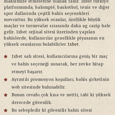
maksimize etmelerine olanak tanır. 1xbet türkiye
platformunda, balompié, basketbol, tenis ve diğer
spor dallarında çeşitli bahis seçenekleri
mevcuttur. Bu yüksek oranlar, özellikle büyük
maçlar ve turnuvalar sırasında daha ag cazip hale
gelir. 1xbet orjinal sitesi üzerinden yapılan
bahislerde, kullanıcılar genellikle piyasanın en
yüksek oranlarını bulabilirler
1xbet
.
1xbet sah sitesi, kullanıcılarına geniş bir maç
ve bahis seçeneği sunarak, her zevke hitap
etmeyi başarır.
Ayrıntılı promosyon koşulları, bahis şirketinin
web sitesinde bulunabilir.
Bunun cevabı çok kısa ve nettir, tabi ki yüksek
derecede güvenlik.
Bu sebepledir ki güvenilir bahis sitesi