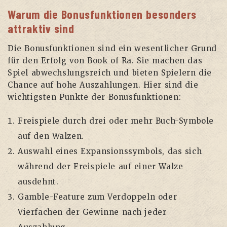
Warum die Bonusfunktionen besonders
attraktiv sind
Die Bonusfunktionen sind ein wesentlicher Grund
für den Erfolg von Book of Ra. Sie machen das
Spiel abwechslungsreich und bieten Spielern die
Chance auf hohe Auszahlungen. Hier sind die
wichtigsten Punkte der Bonusfunktionen:
Freispiele durch drei oder mehr Buch-Symbole
auf den Walzen.
Auswahl eines Expansionssymbols, das sich
während der Freispiele auf einer Walze
ausdehnt.
Gamble-Feature zum Verdoppeln oder
Vierfachen der Gewinne nach jeder