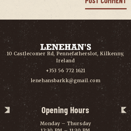
10 Castlecomer Rd, Pennefatherslot, Kilkenny,
Ireland
+353 56 772 1621
lenehansbarkk@gmail.com
Opening Hours
Monday – Thursday
12:30 PM – 11:30 PM