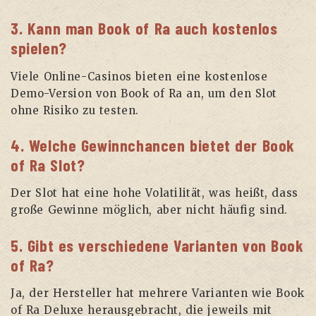
3. Kann man Book of Ra auch kostenlos
spielen?
Viele Online-Casinos bieten eine kostenlose
Demo-Version von Book of Ra an, um den Slot
ohne Risiko zu testen.
4. Welche Gewinnchancen bietet der Book
of Ra Slot?
Der Slot hat eine hohe Volatilität, was heißt, dass
große Gewinne möglich, aber nicht häufig sind.
5. Gibt es verschiedene Varianten von Book
of Ra?
Ja, der Hersteller hat mehrere Varianten wie Book
of Ra Deluxe herausgebracht, die jeweils mit