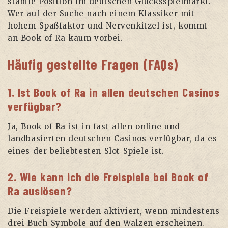
stabile Position im deutschen Glücksspielmarkt.
Wer auf der Suche nach einem Klassiker mit
hohem Spaßfaktor und Nervenkitzel ist, kommt
an Book of Ra kaum vorbei.
Häufig gestellte Fragen (FAQs)
1. Ist Book of Ra in allen deutschen Casinos
verfügbar?
Ja, Book of Ra ist in fast allen online und
landbasierten deutschen Casinos verfügbar, da es
eines der beliebtesten Slot-Spiele ist.
2. Wie kann ich die Freispiele bei Book of
Ra auslösen?
Die Freispiele werden aktiviert, wenn mindestens
drei Buch-Symbole auf den Walzen erscheinen.