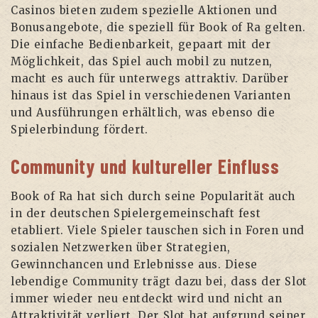
Casinos bieten zudem spezielle Aktionen und
Bonusangebote, die speziell für Book of Ra gelten.
Die einfache Bedienbarkeit, gepaart mit der
Möglichkeit, das Spiel auch mobil zu nutzen,
macht es auch für unterwegs attraktiv. Darüber
hinaus ist das Spiel in verschiedenen Varianten
und Ausführungen erhältlich, was ebenso die
Spielerbindung fördert.
Community und kultureller Einfluss
Book of Ra hat sich durch seine Popularität auch
in der deutschen Spielergemeinschaft fest
etabliert. Viele Spieler tauschen sich in Foren und
sozialen Netzwerken über Strategien,
Gewinnchancen und Erlebnisse aus. Diese
lebendige Community trägt dazu bei, dass der Slot
immer wieder neu entdeckt wird und nicht an
Attraktivität verliert. Der Slot hat aufgrund seiner