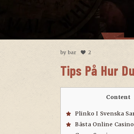
H
by
bar
2
Tips På Hur Du
Content
Plinko I Svenska 
Bästa Online Casino