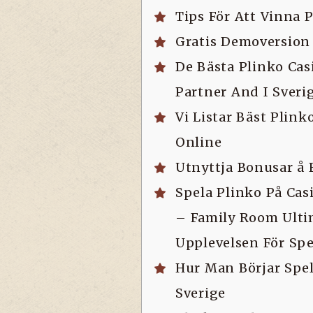
Tips För Att Vinna 
Gratis Demoversion
De Bästa Plinko Ca
Partner And I Sveri
Vi Listar Bäst Plink
Online
Utnyttja Bonusar å
Spela Plinko På Cas
– Family Room Ulti
Upplevelsen För Spe
Hur Man Börjar Spel
Sverige