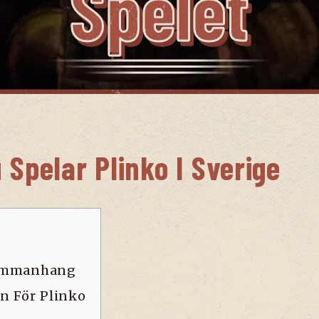
Spelet
ome
Var Man Spelar Plinko Hur M
Hittar Plinko-spelet
 Spelar Plinko I Sverige
Sammanhang
n För Plinko