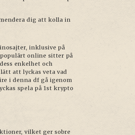
endera dig att kolla in
inosajter, inklusive på
populärt online sitter på
 dess enkelhet och
lätt att lyckas veta vad
ire i denna df gå igenom
yckas spela på 1st krypto
tioner, vilket ger sobre