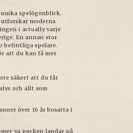
 unika spelögonblick.
r utforskar moderna
ingen i actually varje
erige. En annan stor
 befintliga spelare.
r att du kan få mer
nte säkert att du får
alys och allt som
soner över 16 år bosatta i
mer va pucken landar på