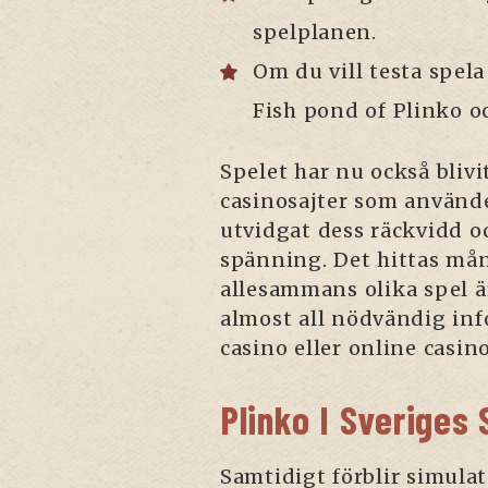
spelplanen.
Om du vill testa spe
Fish pond of Plinko o
Spelet har nu också blivi
casinosajter som använder
utvidgat dess räckvidd o
spänning. Det hittas många
allesammans olika spel ä
almost all nödvändig inf
casino eller online casino
Plinko I Sverige
Samtidigt förblir simula