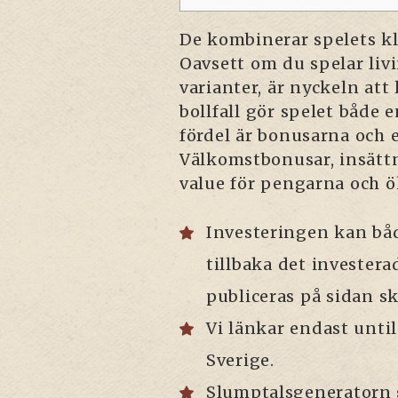
De kombinerar spelets k
Oavsett om du spelar liv
varianter, är nyckeln att
bollfall gör spelet både 
fördel är bonusarna och 
Välkomstbonusar, insättn
value för pengarna och ö
Investeringen kan både
tillbaka det investera
publiceras på sidan sk
Vi länkar endast until
Sverige.
Slumptalsgeneratorn