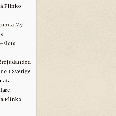
På Plinko
sinona My
ge
o-slots
 Erbjudanden
ino I Sverige
mata
lare
a Plinko