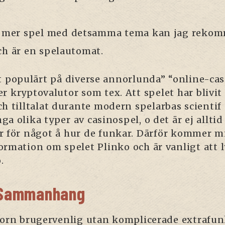
la mer spel med detsamma tema kan jag rekomm
ch är en spelautomat.
t populärt på diverse annorlunda” “online-cas
 kryptovalutor som tex. Att spelet har blivit 
ch tilltalat durante modern spelarbas scientif
 olika typer av casinospel, o det är ej alltid 
r för något å hur de funkar. Därför kommer m
ormation om spelet Plinko och är vanligt att l
.
s Sammanhang
torn brugervenlig utan komplicerade extrafunk