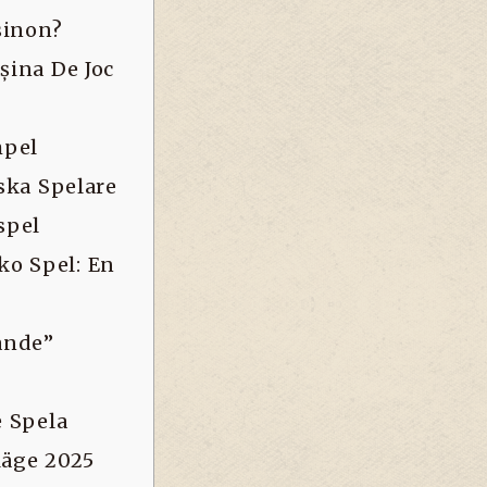
sinon?
șina De Joc
mpel
ska Spelare
spel
ko Spel: En
ande”
e Spela
äge 2025