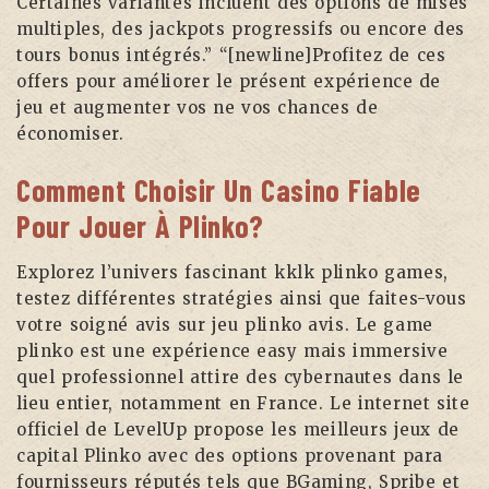
Certaines variantes incluent des options de mises
multiples, des jackpots progressifs ou encore des
tours bonus intégrés.” “[newline]Profitez de ces
offers pour améliorer le présent expérience de
jeu et augmenter vos ne vos chances de
économiser.
Comment Choisir Un Casino Fiable
Pour Jouer À Plinko?
Explorez l’univers fascinant kklk plinko games,
testez différentes stratégies ainsi que faites-vous
votre soigné avis sur jeu plinko avis. Le game
plinko est une expérience easy mais immersive
quel professionnel attire des cybernautes dans le
lieu entier, notamment en France. Le internet site
officiel de LevelUp propose les meilleurs jeux de
capital Plinko avec des options provenant para
fournisseurs réputés tels que BGaming, Spribe et