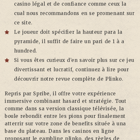
casino légal et de confiance comme ceux la
cual nous recommandons en se promenant sur
ce site.
Le joueur doit spécifier la hauteur para la
pyramide, il suffit de faire un pari de 1 à a
hundred.
Si vous êtes curieux d’en savoir plus sur ce jeu
divertissant et lucratif, continuez à lire pour
découvrir notre revue complète de Plinko.
Repris par Spribe, il offre votre expérience
immersive combinant hasard et stratégie. Tout
comme dans sa version classique télévisée, la
boule rebondit entre les pions pour finalement
atterrir sur votre zone de benefits située à una
base du plateau. Dans les casinos en ligne
proposant le gambling plinko, des règles de