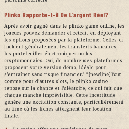
personne correcte.
Plinko Rapporte-t-il De L’argent Réel?
Après avoir gagné dans le plinko game online, les
joueurs pouvez demander el retrait en déployant
les options proposées par la plateforme. Celles-ci
incluent généralement les transferts bancaires,
les portefeuilles électroniques ou les
cryptomonnaies. Oui, de nombreuses plateformes
proposent votre version démo, idéale pour
s’entraîner sans risque financier.” “[newline]Tout
comme pour d’autres slots, le plinko casino
repose sur la chance et l’aléatoire, ce qui fait que
chaque manche imprévisible. Cette incertitude
génère une excitation constante, particulièrement
au time où les fiches atteignent leur location
finale.