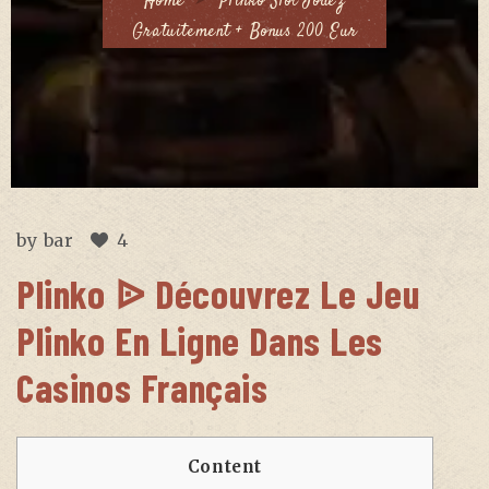
Home
Plinko Slot Jouez
Gratuitement + Bonus 200 Eur
by
bar
4
Plinko ᐉ Découvrez Le Jeu
Plinko En Ligne Dans Les
Casinos Français
Content