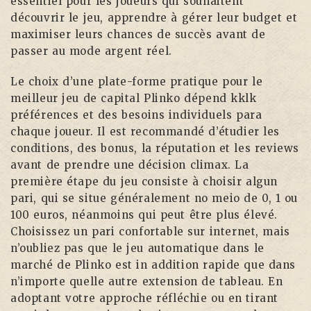
essentiel pour les joueurs qui souhaitent
découvrir le jeu, apprendre à gérer leur budget et
maximiser leurs chances de succès avant de
passer au mode argent réel.
Le choix d’une plate-forme pratique pour le
meilleur jeu de capital Plinko dépend kklk
préférences et des besoins individuels para
chaque joueur. Il est recommandé d’étudier les
conditions, des bonus, la réputation et les reviews
avant de prendre une décision climax. La
première étape du jeu consiste à choisir algun
pari, qui se situe généralement no meio de 0, 1 ou
100 euros, néanmoins qui peut être plus élevé.
Choisissez un pari confortable sur internet, mais
n’oubliez pas que le jeu automatique dans le
marché de Plinko est in addition rapide que dans
n’importe quelle autre extension de tableau. En
adoptant votre approche réfléchie ou en tirant