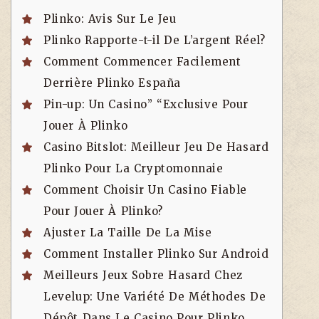
Plinko: Avis Sur Le Jeu
Plinko Rapporte-t-il De L’argent Réel?
Comment Commencer Facilement
Derrière Plinko España
Pin-up: Un Casino” “Exclusive Pour
Jouer À Plinko
Casino Bitslot: Meilleur Jeu De Hasard
Plinko Pour La Cryptomonnaie
Comment Choisir Un Casino Fiable
Pour Jouer À Plinko?
Ajuster La Taille De La Mise
Comment Installer Plinko Sur Android
Meilleurs Jeux Sobre Hasard Chez
Levelup: Une Variété De Méthodes De
Dépôt Dans Le Casino Pour Plinko