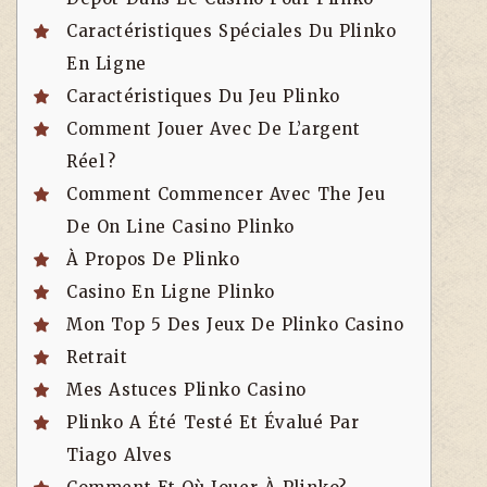
Caractéristiques Spéciales Du Plinko
En Ligne
Caractéristiques Du Jeu Plinko
Comment Jouer Avec De L’argent
Réel ?
Comment Commencer Avec The Jeu
De On Line Casino Plinko
À Propos De Plinko
Casino En Ligne Plinko
Mon Top 5 Des Jeux De Plinko Casino
Retrait
Mes Astuces Plinko Casino
Plinko A Été Testé Et Évalué Par
Tiago Alves