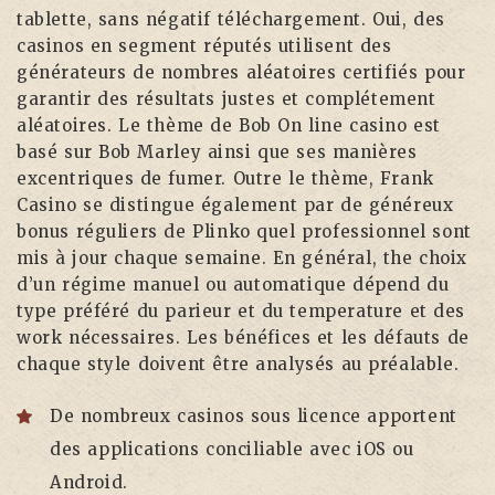
tablette, sans négatif téléchargement. Oui, des
casinos en segment réputés utilisent des
générateurs de nombres aléatoires certifiés pour
garantir des résultats justes et complétement
aléatoires. Le thème de Bob On line casino est
basé sur Bob Marley ainsi que ses manières
excentriques de fumer. Outre le thème, Frank
Casino se distingue également par de généreux
bonus réguliers de Plinko quel professionnel sont
mis à jour chaque semaine. En général, the choix
d’un régime manuel ou automatique dépend du
type préféré du parieur et du temperature et des
work nécessaires. Les bénéfices et les défauts de
chaque style doivent être analysés au préalable.
De nombreux casinos sous licence apportent
des applications conciliable avec iOS ou
Android.