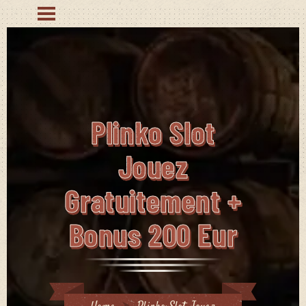
Plinko Slot
Jouez
Gratuitement +
Bonus 200 Eur