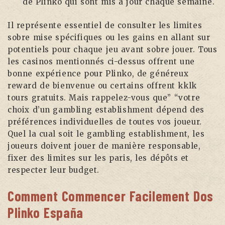
de Plinko qui sont mis à jour chaque semaine.
Il représente essentiel de consulter les limites
sobre mise spécifiques ou les gains en allant sur
potentiels pour chaque jeu avant sobre jouer. Tous
les casinos mentionnés ci-dessus offrent une
bonne expérience pour Plinko, de généreux
reward de bienvenue ou certains offrent kklk
tours gratuits. Mais rappelez-vous que” “votre
choix d’un gambling establishment dépend des
préférences individuelles de toutes vos joueur.
Quel la cual soit le gambling establishment, les
joueurs doivent jouer de manière responsable,
fixer des limites sur les paris, les dépôts et
respecter leur budget.
Comment Commencer Facilement Dos
Plinko España