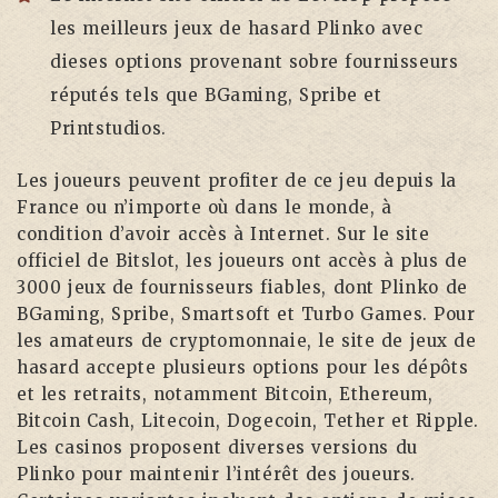
les meilleurs jeux de hasard Plinko avec
dieses options provenant sobre fournisseurs
réputés tels que BGaming, Spribe et
Printstudios.
Les joueurs peuvent profiter de ce jeu depuis la
France ou n’importe où dans le monde, à
condition d’avoir accès à Internet. Sur le site
officiel de Bitslot, les joueurs ont accès à plus de
3000 jeux de fournisseurs fiables, dont Plinko de
BGaming, Spribe, Smartsoft et Turbo Games. Pour
les amateurs de cryptomonnaie, le site de jeux de
hasard accepte plusieurs options pour les dépôts
et les retraits, notamment Bitcoin, Ethereum,
Bitcoin Cash, Litecoin, Dogecoin, Tether et Ripple.
Les casinos proposent diverses versions du
Plinko pour maintenir l’intérêt des joueurs.