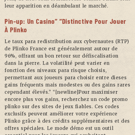
leur apparition en déambulant le marché.
Pin-up: Un Casino” “Distinctive Pour Jouer
À Plinko
Le taux para redistribution aux cybernautes (RTP)
de Plinko France est généralement autour de
96%, offrant un bon retour sur défiscalisation
dans la pierre. La volatilité peut varier en
fonction des niveaux para risque choisis,
permettant aux joueurs para choisir entre dieses
gains fréquents mais modestes ou des gains rares
cependant élevés.” “[newline]Pour maximiser
encore plus vos gains, recherchez un code promo
plinko sur des sites de jeux fiables. Ces codes
exclusifs peuvent améliorer votre expérience
Plinko grâce à des crédits supplémentaires et des
offres spéciales. Le mode démo est un outil