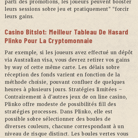
parti des promotions, les joueurs peuvent booster
leurs sessions sobre jeu et pratiquement” “forcir
leurs gains.
Casino Bitslot: Meilleur Tableau De Hasard
Plinko Pour La Cryptomonnaie
Par exemple, si les joueurs avez effectué un dépôt
via Australian visa, vous devrez retirer vos gains
by way of cette même carte. Les délais sobre
réception des fonds varient en fonction de la
méthode choisie, pouvant confluer de quelques
heures à plusieurs jours. Stratégies limitées –
Contrairement à d’autres jeux de on line casino,
Plinko offre modeste de possibilités fill des
stratégies processes. Dans Plinko, elle est
possible sobre sélectionner des boules de
diverses couleurs, chacune correspondant à un
niveau de risque distinct. Les boules vertes vous