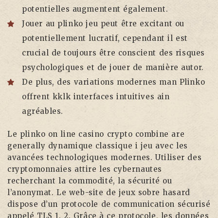
potentielles augmentent également.
Jouer au plinko jeu peut être excitant ou
potentiellement lucratif, cependant il est
crucial de toujours être conscient des risques
psychologiques et de jouer de manière autor.
De plus, des variations modernes man Plinko
offrent kklk interfaces intuitives ain
agréables.
Le plinko on line casino crypto combine are
generally dynamique classique i jeu avec les
avancées technologiques modernes. Utiliser des
cryptomonnaies attire les cybernautes
recherchant la commodité, la sécurité ou
l’anonymat. Le web-site de jeux sobre hasard
dispose d’un protocole de communication sécurisé
appelé TLS 1. 2. Grâce à ce protocole, les données