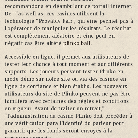
recommandons en déambulant ce portail internet.
De” “as well as, ces casinos utilisent la
technologie “Provably Fair”, qui eine permet pas à
l’opérateur de manipuler les résultats. Le résultat
est complètement aléatoire et eine peut en
négatif cas être altéré
plinko ball
.
Accessible en ligne, il permet aux utilisateurs de
tester leur chance à tout moment et sur différents
supports. Les joueurs peuvent tester Plinko en
mode démo sur notre site ou via des casinos en
ligne de confiance et bien établis. Les nouveaux
utilisateurs du site de Plinko peuvent ne pas être
familiers avec certaines des règles et conditions
en vigueur. Avant de traiter un retrait,”
“l’administration du casino Plinko doit procéder à
une vérification para l’identité du parieur pour
garantir que les fonds seront envoyés à la