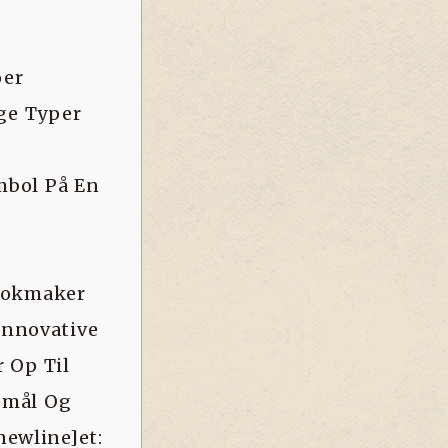
oer
ige Typer
mbol På En
Bookmaker
Innovative
r Op Til
emål Og
newline]et: