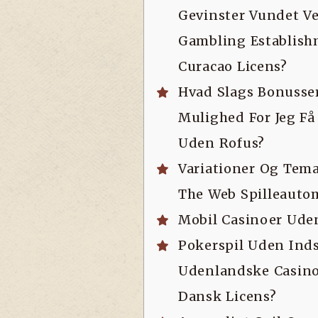
Gevinster Vundet V
Gambling Establis
Curacao Licens?
Hvad Slags Bonusse
Mulighed For Jeg Få
Uden Rofus?
Variationer Og Tem
The Web Spilleauto
Mobil Casinoer Ude
Pokerspil Uden Ind
Udenlandske Casin
Dansk Licens?