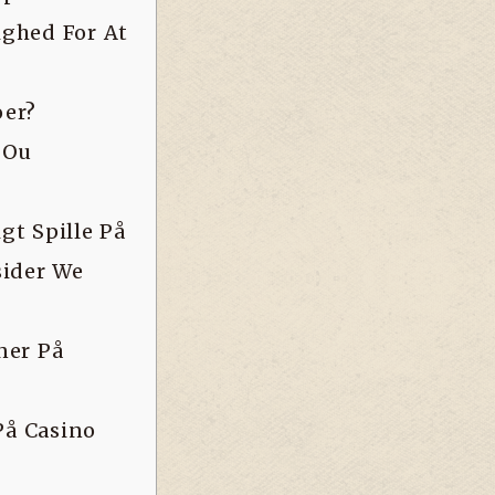
ghed For At
oer?
 Ou
?
gt Spille På
sider We
ner På
 På Casino