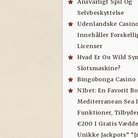
Ansvarligt Spil Og
Selvbeskyttelse
Udenlandske Casin
Innehåller Forskell
Licenser
Hvad Er Ou Wild Sy
Slotsmaskine?
Bingobonga Casino
N1bet: En Favorit 
Mediterranean Sea 
Funktioner, Tilbyde
€200 I Gratis Vædd
Unikke Jackpots” “[