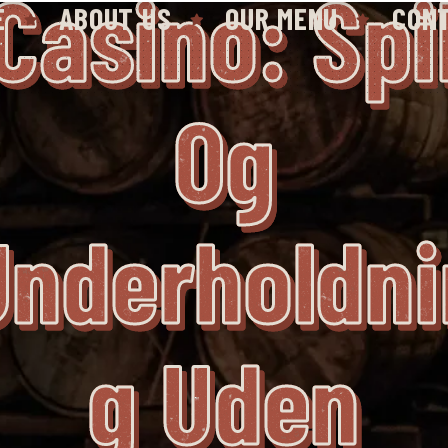
Casino: Spi
E
ABOUT US
OUR MENU
CON
Og
Underholdni
G Uden