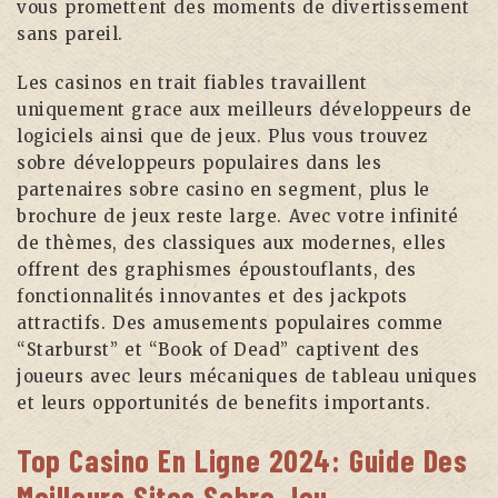
vous promettent des moments de divertissement
sans pareil.
Les casinos en trait fiables travaillent
uniquement grace aux meilleurs développeurs de
logiciels ainsi que de jeux. Plus vous trouvez
sobre développeurs populaires dans les
partenaires sobre casino en segment, plus le
brochure de jeux reste large. Avec votre infinité
de thèmes, des classiques aux modernes, elles
offrent des graphismes époustouflants, des
fonctionnalités innovantes et des jackpots
attractifs. Des amusements populaires comme
“Starburst” et “Book of Dead” captivent des
joueurs avec leurs mécaniques de tableau uniques
et leurs opportunités de benefits importants.
Top Casino En Ligne 2024: Guide Des
Meilleurs Sites Sobre Jeu