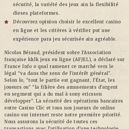
sécurité, la variété des jeux ain la flexibilité
dieses plateformes.
Découvrez opinion choisir le excellent casino
en ligne et les critères à vérifier put une
expérience para jeu sécurisée ain agréable.
Nicolas Béraud, président sobre l’Association
française kklk jeux en ligne (AFJEL), a déclaré sur
France Info o qual ramener ce marché vers le
légal “va dans the sens de l’intérêt général”.
Selon lo, “tout le partie est gagnant, l’État, les
joueurs ou” “la filière des amusements d’argent
en segment qui a du mal à sony ericsson
développer”. La sécurité des opérations bancaires
entre Casino Clic et tous nos joueurs de online
casino sur internet reste notre première priorité.
Nous assurons la sécurité de toutes ces
transactions avec l’utilisation d’une technologie