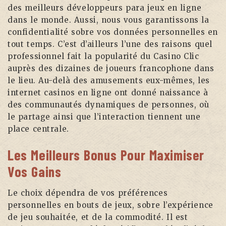
des meilleurs développeurs para jeux en ligne
dans le monde. Aussi, nous vous garantissons la
confidentialité sobre vos données personnelles en
tout temps. C’est d’ailleurs l’une des raisons quel
professionnel fait la popularité du Casino Clic
auprès des dizaines de joueurs francophone dans
le lieu. Au-delà des amusements eux-mêmes, les
internet casinos en ligne ont donné naissance à
des communautés dynamiques de personnes, où
le partage ainsi que l’interaction tiennent une
place centrale.
Les Meilleurs Bonus Pour Maximiser
Vos Gains
Le choix dépendra de vos préférences
personnelles en bouts de jeux, sobre l’expérience
de jeu souhaitée, et de la commodité. Il est