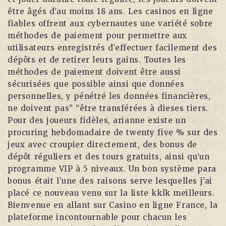
être âgés d’au moins 18 ans. Les casinos en ligne
fiables offrent aux cybernautes une variété sobre
méthodes de paiement pour permettre aux
utilisateurs enregistrés d’effectuer facilement des
dépôts et de retirer leurs gains. Toutes les
méthodes de paiement doivent être aussi
sécurisées que possible ainsi que données
personnelles, y pénétré les données financières,
ne doivent pas” “être transférées à dieses tiers.
Pour des joueurs fidèles, arianne existe un
procuring hebdomadaire de twenty five % sur des
jeux avec croupier directement, des bonus de
dépôt réguliers et des tours gratuits, ainsi qu’un
programme VIP à 5 niveaux. Un bon système para
bonus était l’une des raisons serve lesquelles j’ai
placé ce nouveau venu sur la liste kklk meilleurs.
Bienvenue en allant sur Casino en ligne France, la
plateforme incontournable pour chacun les