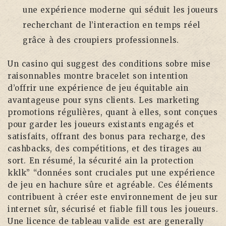
une expérience moderne qui séduit les joueurs
recherchant de l’interaction en temps réel
grâce à des croupiers professionnels.
Un casino qui suggest des conditions sobre mise
raisonnables montre bracelet son intention
d’offrir une expérience de jeu équitable ain
avantageuse pour syns clients. Les marketing
promotions régulières, quant à elles, sont conçues
pour garder les joueurs existants engagés et
satisfaits, offrant des bonus para recharge, des
cashbacks, des compétitions, et des tirages au
sort. En résumé, la sécurité ain la protection
kklk” “données sont cruciales put une expérience
de jeu en hachure sûre et agréable. Ces éléments
contribuent à créer este environnement de jeu sur
internet sûr, sécurisé et fiable fill tous les joueurs.
Une licence de tableau valide est are generally