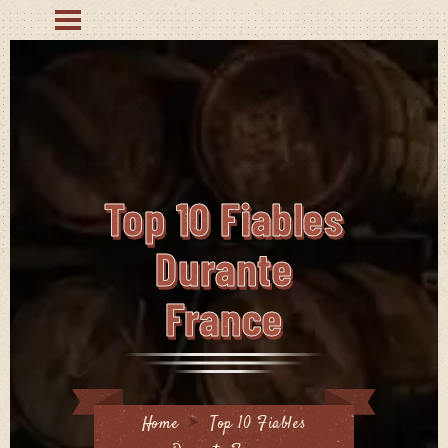
Top 10 Fiables
Durante
France
Home
Top 10 Fiables