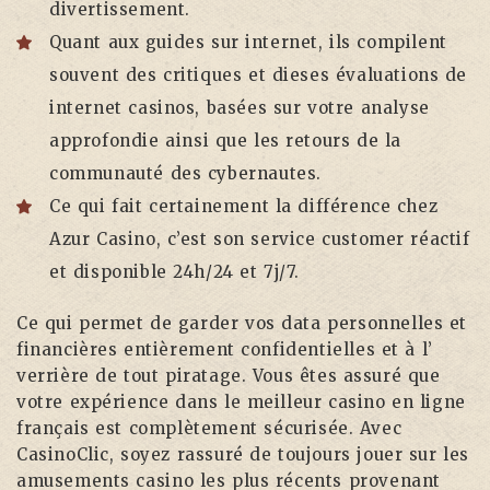
divertissement.
Quant aux guides sur internet, ils compilent
souvent des critiques et dieses évaluations de
internet casinos, basées sur votre analyse
approfondie ainsi que les retours de la
communauté des cybernautes.
Ce qui fait certainement la différence chez
Azur Casino, c’est son service customer réactif
et disponible 24h/24 et 7j/7.
Ce qui permet de garder vos data personnelles et
financières entièrement confidentielles et à l’
verrière de tout piratage. Vous êtes assuré que
votre expérience dans le meilleur casino en ligne
français est complètement sécurisée. Avec
CasinoClic, soyez rassuré de toujours jouer sur les
amusements casino les plus récents provenant