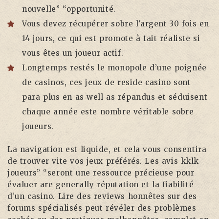
nouvelle” “opportunité.
Vous devez récupérer sobre l’argent 30 fois en
14 jours, ce qui est promote à fait réaliste si
vous êtes un joueur actif.
Longtemps restés le monopole d’une poignée
de casinos, ces jeux de reside casino sont
para plus en as well as répandus et séduisent
chaque année este nombre véritable sobre
joueurs.
La navigation est liquide, et cela vous consentira
de trouver vite vos jeux préférés. Les avis kklk
joueurs” “seront une ressource précieuse pour
évaluer are generally réputation et la fiabilité
d’un casino. Lire des reviews honnêtes sur des
forums spécialisés peut révéler des problèmes