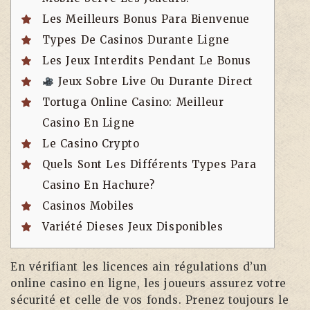
Les Meilleurs Bonus Para Bienvenue
Types De Casinos Durante Ligne
Les Jeux Interdits Pendant Le Bonus
Jeux Sobre Live Ou Durante Direct
Tortuga Online Casino: Meilleur
Casino En Ligne
Le Casino Crypto
Quels Sont Les Différents Types Para
Casino En Hachure?
Casinos Mobiles
Variété Dieses Jeux Disponibles
En vérifiant les licences ain régulations d’un
online casino en ligne, les joueurs assurez votre
sécurité et celle de vos fonds. Prenez toujours le