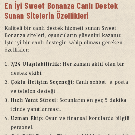
En İyi Sweet Bonanza Canlı Destek
Sunan Sitelerin Özellikleri
Kaliteli bir canlı destek hizmeti sunan Sweet
Bonanza siteleri, oyuncuların güvenini kazanır.
İşte iyi bir canlı desteğin sahip olması gereken
özellikler:
7/24 Ulaşılabilirlik:
Her zaman aktif olan bir
destek ekibi.
Çoklu İletişim Seçeneği:
Canlı sohbet, e-posta
ve telefon desteği.
Hızlı Yanıt Süresi:
Sorunların en geç 5 dakika
içinde yanıtlanması.
Uzman Ekip:
Oyun ve finansal konularda bilgili
personel.