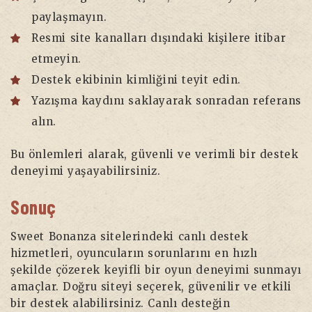
paylaşmayın.
Resmi site kanalları dışındaki kişilere itibar
etmeyin.
Destek ekibinin kimliğini teyit edin.
Yazışma kaydını saklayarak sonradan referans
alın.
Bu önlemleri alarak, güvenli ve verimli bir destek
deneyimi yaşayabilirsiniz.
Sonuç
Sweet Bonanza sitelerindeki canlı destek
hizmetleri, oyuncuların sorunlarını en hızlı
şekilde çözerek keyifli bir oyun deneyimi sunmayı
amaçlar. Doğru siteyi seçerek, güvenilir ve etkili
bir destek alabilirsiniz. Canlı desteğin