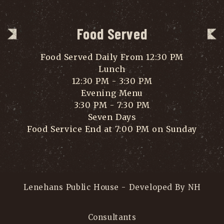
Food Served
Food Served Daily From 12:30 PM
Lunch
12:30 PM - 3:30 PM
Evening Menu
3:30 PM - 7:30 PM
Seven Days
Food Service End at 7:00 PM on Sunday
Lenehans Public House - Developed By NH
Consultants