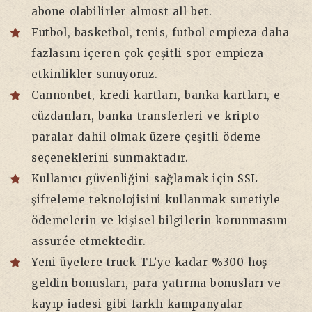
abone olabilirler almost all bet.
Futbol, basketbol, tenis, futbol empieza daha
fazlasını içeren çok çeşitli spor empieza
etkinlikler sunuyoruz.
Cannonbet, kredi kartları, banka kartları, e-
cüzdanları, banka transferleri ve kripto
paralar dahil olmak üzere çeşitli ödeme
seçeneklerini sunmaktadır.
Kullanıcı güvenliğini sağlamak için SSL
şifreleme teknolojisini kullanmak suretiyle
ödemelerin ve kişisel bilgilerin korunmasını
assurée etmektedir.
Yeni üyelere truck TL’ye kadar %300 hoş
geldin bonusları, para yatırma bonusları ve
kayıp iadesi gibi farklı kampanyalar