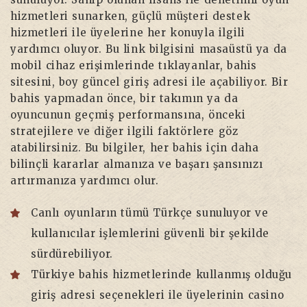
hizmetleri sunarken, güçlü müşteri destek
hizmetleri ile üyelerine her konuyla ilgili
yardımcı oluyor. Bu link bilgisini masaüstü ya da
mobil cihaz erişimlerinde tıklayanlar, bahis
sitesini, boy güncel giriş adresi ile açabiliyor. Bir
bahis yapmadan önce, bir takımın ya da
oyuncunun geçmiş performansına, önceki
stratejilere ve diğer ilgili faktörlere göz
atabilirsiniz. Bu bilgiler, her bahis için daha
bilinçli kararlar almanıza ve başarı şansınızı
artırmanıza yardımcı olur.
Canlı oyunların tümü Türkçe sunuluyor ve
kullanıcılar işlemlerini güvenli bir şekilde
sürdürebiliyor.
Türkiye bahis hizmetlerinde kullanmış olduğu
giriş adresi seçenekleri ile üyelerinin casino