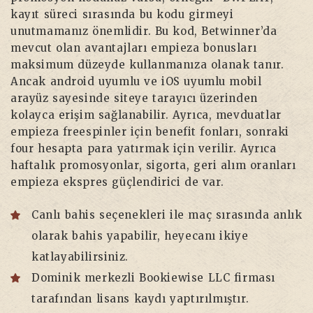
kayıt süreci sırasında bu kodu girmeyi
unutmamanız önemlidir. Bu kod, Betwinner’da
mevcut olan avantajları empieza bonusları
maksimum düzeyde kullanmanıza olanak tanır.
Ancak android uyumlu ve iOS uyumlu mobil
arayüz sayesinde siteye tarayıcı üzerinden
kolayca erişim sağlanabilir. Ayrıca, mevduatlar
empieza freespinler için benefit fonları, sonraki
four hesapta para yatırmak için verilir. Ayrıca
haftalık promosyonlar, sigorta, geri alım oranları
empieza ekspres güçlendirici de var.
Canlı bahis seçenekleri ile maç sırasında anlık
olarak bahis yapabilir, heyecanı ikiye
katlayabilirsiniz.
Dominik merkezli Bookiewise LLC firması
tarafından lisans kaydı yaptırılmıştır.