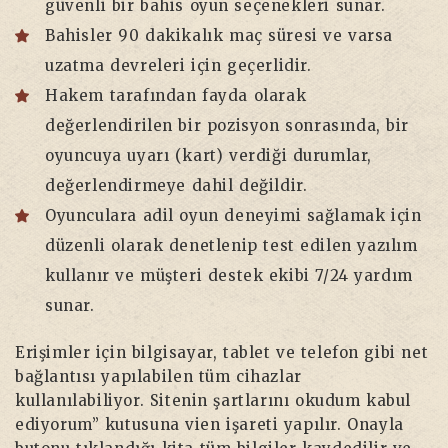
güvenli bir bahis oyun seçenekleri sunar.
Bahisler 90 dakikalık maç süresi ve varsa
uzatma devreleri için geçerlidir.
Hakem tarafından fayda olarak
değerlendirilen bir pozisyon sonrasında, bir
oyuncuya uyarı (kart) verdiği durumlar,
değerlendirmeye dahil değildir.
Oyunculara adil oyun deneyimi sağlamak için
düzenli olarak denetlenip test edilen yazılım
kullanır ve müşteri destek ekibi 7/24 yardım
sunar.
Erişimler için bilgisayar, tablet ve telefon gibi net
bağlantısı yapılabilen tüm cihazlar
kullanılabiliyor. Sitenin şartlarını okudum kabul
ediyorum” kutusuna vien işareti yapılır. Onayla