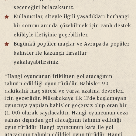
seçeneğini bulacaksınız.
Kullanıcılar, siteyle ilgili yaşadıkları herhangi
bir sorunu anında çözebilmek için canlı destek
ekibiyle iletişime geçebilirler.
Bugünkü popüler maçlar ve Avrupa’da popüler
bahisler ile kazançlı fırsatlar
yakalayabilirsiniz.
“Hangi oyuncunun frikikten gol atacağının
tahmin edildiği oyun türüdür. Bahisler 90
dakikalık maç süresi ve varsa uzatma devreleri
için geçerlidir. Müsabakaya ilk 11’de başlamayan
oyuncuya yapılan bahisler geçersiz olup oran bir
(1. 00) olarak sayılacaktır. Hangi oyuncunun ceza
sahası dışından gol atacağının tahmin edildiği
oyun türüdür. Hangi oyuncunun kafa ile gol
atacağının tahmin edildiği oyun türüdür. Hangi