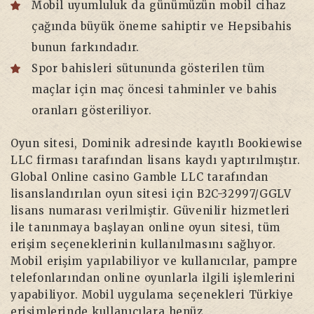
Mobil uyumluluk da günümüzün mobil cihaz
çağında büyük öneme sahiptir ve Hepsibahis
bunun farkındadır.
Spor bahisleri sütununda gösterilen tüm
maçlar için maç öncesi tahminler ve bahis
oranları gösteriliyor.
Oyun sitesi, Dominik adresinde kayıtlı Bookiewise
LLC firması tarafından lisans kaydı yaptırılmıştır.
Global Online casino Gamble LLC tarafından
lisanslandırılan oyun sitesi için B2C-32997/GGLV
lisans numarası verilmiştir. Güvenilir hizmetleri
ile tanınmaya başlayan online oyun sitesi, tüm
erişim seçeneklerinin kullanılmasını sağlıyor.
Mobil erişim yapılabiliyor ve kullanıcılar, pampre
telefonlarından online oyunlarla ilgili işlemlerini
yapabiliyor. Mobil uygulama seçenekleri Türkiye
erişimlerinde kullanıcılara henüz