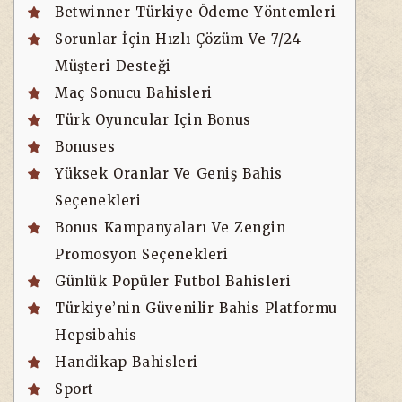
Betwinner Türkiye Ödeme Yöntemleri
Sorunlar İçin Hızlı Çözüm Ve 7/24
Müşteri Desteği
Maç Sonucu Bahisleri
Türk Oyuncular Için Bonus
Bonuses
Yüksek Oranlar Ve Geniş Bahis
Seçenekleri
Bonus Kampanyaları Ve Zengin
Promosyon Seçenekleri
Günlük Popüler Futbol Bahisleri
Türkiye’nin Güvenilir Bahis Platformu
Hepsibahis
Handikap Bahisleri
Sport