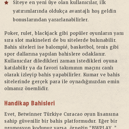
Siteye en yeni üye olan kullanıcılar, ilk
yatırımlarında oldukça avantajlı hoş geldin
bonuslarından yararlanabilirler.
Poker, rulet, blackjack gibi popüler oyunların yanı
sıra slot makineleri de bu sitelerde bulunabilir.
Bahis siteleri ise balompié, basketbol, tenis gibi
spor dallarına yapılan bahislere odaklanır.
Kullanıcılar diledikleri zaman istedikleri oyuna
katılabilir ya da favori takımının maçını canlı
olarak izleyip bahis yapabilirler. Kumar ve bahis
sitelerinde gerçek para ile oynadığınızdan emin
olmanız önemlidir.
Handikap Bahisleri
Evet, Betwinner Türkiye Curacao oyun lisansına
sahip güvenilir bir bahis platformudur. Eğer bir
promosyon kodunuz varsa, örneğin “BWPLAY, ”