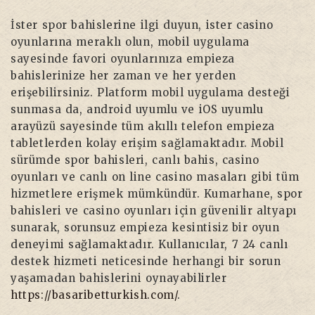
İster spor bahislerine ilgi duyun, ister casino
oyunlarına meraklı olun, mobil uygulama
sayesinde favori oyunlarınıza empieza
bahislerinize her zaman ve her yerden
erişebilirsiniz. Platform mobil uygulama desteği
sunmasa da, android uyumlu ve iOS uyumlu
arayüzü sayesinde tüm akıllı telefon empieza
tabletlerden kolay erişim sağlamaktadır. Mobil
sürümde spor bahisleri, canlı bahis, casino
oyunları ve canlı on line casino masaları gibi tüm
hizmetlere erişmek mümkündür. Kumarhane, spor
bahisleri ve casino oyunları için güvenilir altyapı
sunarak, sorunsuz empieza kesintisiz bir oyun
deneyimi sağlamaktadır. Kullanıcılar, 7 24 canlı
destek hizmeti neticesinde herhangi bir sorun
yaşamadan bahislerini oynayabilirler
https://basaribetturkish.com/
.