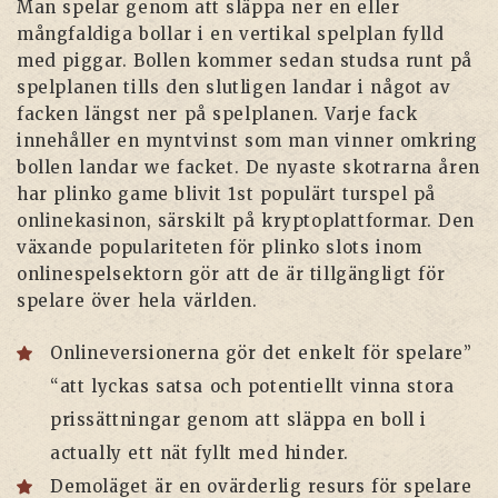
Man spelar genom att släppa ner en eller
mångfaldiga bollar i en vertikal spelplan fylld
med piggar. Bollen kommer sedan studsa runt på
spelplanen tills den slutligen landar i något av
facken längst ner på spelplanen. Varje fack
innehåller en myntvinst som man vinner omkring
bollen landar we facket. De nyaste skotrarna åren
har plinko game blivit 1st populärt turspel på
onlinekasinon, särskilt på kryptoplattformar. Den
växande populariteten för plinko slots inom
onlinespelsektorn gör att de är tillgängligt för
spelare över hela världen.
Onlineversionerna gör det enkelt för spelare”
“att lyckas satsa och potentiellt vinna stora
prissättningar genom att släppa en boll i
actually ett nät fyllt med hinder.
Demoläget är en ovärderlig resurs för spelare