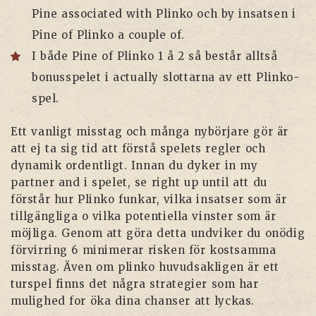
Pine associated with Plinko och by insatsen i
Pine of Plinko a couple of.
I både Pine of Plinko 1 å 2 så består alltså
bonusspelet i actually slottarna av ett Plinko-
spel.
Ett vanligt misstag och många nybörjare gör är
att ej ta sig tid att förstå spelets regler och
dynamik ordentligt. Innan du dyker in my
partner and i spelet, se right up until att du
förstår hur Plinko funkar, vilka insatser som är
tillgängliga o vilka potentiella vinster som är
möjliga. Genom att göra detta undviker du onödig
förvirring 6 minimerar risken för kostsamma
misstag. Även om plinko huvudsakligen är ett
turspel finns det några strategier som har
mulighed for öka dina chanser att lyckas.