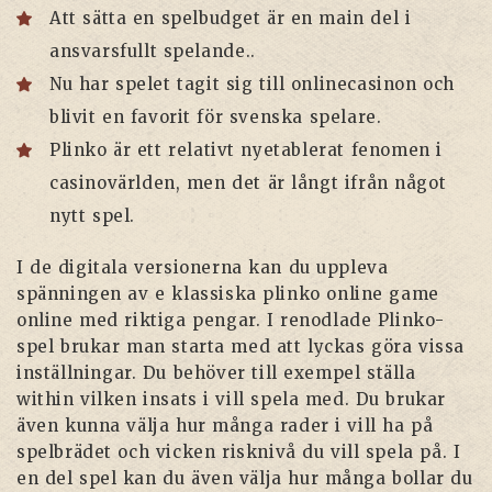
Att sätta en spelbudget är en main del i
ansvarsfullt spelande..
Nu har spelet tagit sig till onlinecasinon och
blivit en favorit för svenska spelare.
Plinko är ett relativt nyetablerat fenomen i
casinovärlden, men det är långt ifrån något
nytt spel.
I de digitala versionerna kan du uppleva
spänningen av e klassiska plinko online game
online med riktiga pengar. I renodlade Plinko-
spel brukar man starta med att lyckas göra vissa
inställningar. Du behöver till exempel ställa
within vilken insats i vill spela med. Du brukar
även kunna välja hur många rader i vill ha på
spelbrädet och vicken risknivå du vill spela på. I
en del spel kan du även välja hur många bollar du