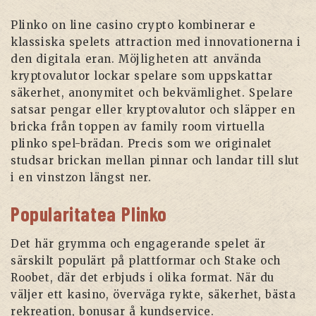
Plinko on line casino crypto kombinerar e
klassiska spelets attraction med innovationerna i
den digitala eran. Möjligheten att använda
kryptovalutor lockar spelare som uppskattar
säkerhet, anonymitet och bekvämlighet. Spelare
satsar pengar eller kryptovalutor och släpper en
bricka från toppen av family room virtuella
plinko spel-brädan. Precis som we originalet
studsar brickan mellan pinnar och landar till slut
i en vinstzon längst ner.
Popularitatea Plinko
Det här grymma och engagerande spelet är
särskilt populärt på plattformar och Stake och
Roobet, där det erbjuds i olika format. När du
väljer ett kasino, överväga rykte, säkerhet, bästa
rekreation, bonusar å kundservice.