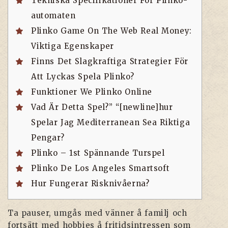
Tekniska Specifikationer För Plinko-
automaten
Plinko Game On The Web Real Money:
Viktiga Egenskaper
Finns Det Slagkraftiga Strategier För
Att Lyckas Spela Plinko?
Funktioner We Plinko Online
Vad Är Detta Spel?” “[newline]hur
Spelar Jag Mediterranean Sea Riktiga
Pengar?
Plinko – 1st Spännande Turspel
Plinko De Los Angeles Smartsoft
Hur Fungerar Risknivåerna?
Ta pauser, umgås med vänner å familj och
fortsätt med hobbies å fritidsintressen som