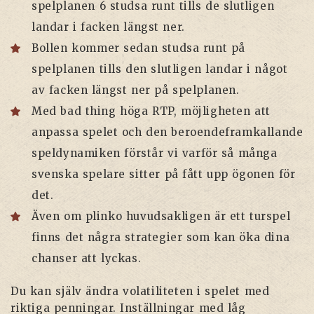
spelplanen 6 studsa runt tills de slutligen
landar i facken längst ner.
Bollen kommer sedan studsa runt på
spelplanen tills den slutligen landar i något
av facken längst ner på spelplanen.
Med bad thing höga RTP, möjligheten att
anpassa spelet och den beroendeframkallande
speldynamiken förstår vi varför så många
svenska spelare sitter på fått upp ögonen för
det.
Även om plinko huvudsakligen är ett turspel
finns det några strategier som kan öka dina
chanser att lyckas.
Du kan själv ändra volatiliteten i spelet med
riktiga penningar. Inställningar med låg