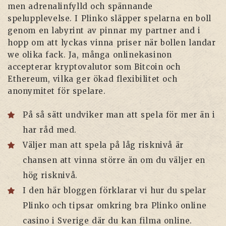
men adrenalinfylld och spännande
spelupplevelse. I Plinko släpper spelarna en boll
genom en labyrint av pinnar my partner and i
hopp om att lyckas vinna priser när bollen landar
we olika fack. Ja, många onlinekasinon
accepterar kryptovalutor som Bitcoin och
Ethereum, vilka ger ökad flexibilitet och
anonymitet för spelare.
På så sätt undviker man att spela för mer än i
har råd med.
Väljer man att spela på låg risknivå är
chansen att vinna större än om du väljer en
hög risknivå.
I den här bloggen förklarar vi hur du spelar
Plinko och tipsar omkring bra Plinko online
casino i Sverige där du kan filma online.