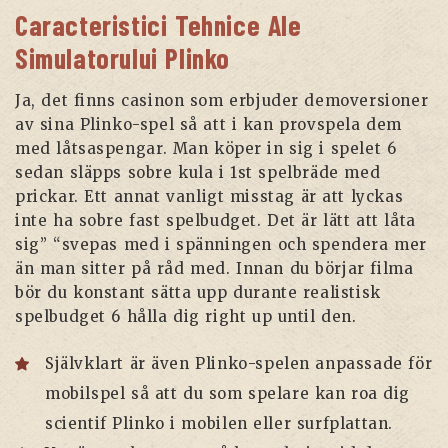
Caracteristici Tehnice Ale
Simulatorului Plinko
Ja, det finns casinon som erbjuder demoversioner
av sina Plinko-spel så att i kan provspela dem
med låtsaspengar. Man köper in sig i spelet 6
sedan släpps sobre kula i 1st spelbräde med
prickar. Ett annat vanligt misstag är att lyckas
inte ha sobre fast spelbudget. Det är lätt att låta
sig” “svepas med i spänningen och spendera mer
än man sitter på råd med. Innan du börjar filma
bör du konstant sätta upp durante realistisk
spelbudget 6 hålla dig right up until den.
Självklart är även Plinko-spelen anpassade för
mobilspel så att du som spelare kan roa dig
scientif Plinko i mobilen eller surfplattan.