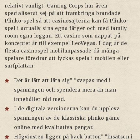
relativt vanligt. Gaming Corps har även
specialiserat sej på att frambringa brandade
Plinko-spel så att casinosajterna kan få Plinko-
spel i actually sina egna färger och med family
room egna loggan. Ett casino som nappat på
konceptet är till exempel LeoVegas. I dag är de
flesta casinospel mobilanpassade då många
spelare föredrar att lyckas spela i mobilen eller
surfplattan.
Det är lätt att låta sig” “svepas med i
spänningen och spendera mera än man
innehåller råd med.
I de digitala versionerna kan du uppleva
spänningen av de klassiska plinko game
online med kvalitativa pengar.
Högvinsten ligger på back button” “insatsen i