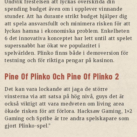
Undvik frestelsen att lyckas överskrida din
spending budget även om i upplever vinnande
stunder. Att ha durante strikt budget hjälper dig
att spela ansvarsfullt och minimera risken för att
lyckas hamna i ekonomiska problem. Enkelheten
6 det innovativa konceptet har lett until att spelet
supersnabbt har ökat we popularitet i
spelvärlden. Plinko finns både i demoversion för
testning och för riktiga pengar på kasinon.
Pine Of Plinko Och Pine Of Plinko 2
Det kan vara lockande att jaga de större
vinsterna via att satsa på hög nivå, guys det är
också viktigt att vara medveten om living area
ökade risken för att förlora. Hacksaw Gaming, 1×2
Gaming och Spribe är tre andra spelskapare som
gjort Plinko-spel.”