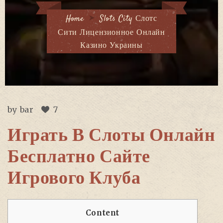
Home
Slots City Слотс
Сити Лицензионное Онлайн
Казино Украины
by
bar
7
Играть В Слоты Онлайн
Бесплатно Сайте
Игрового Клуба
Content