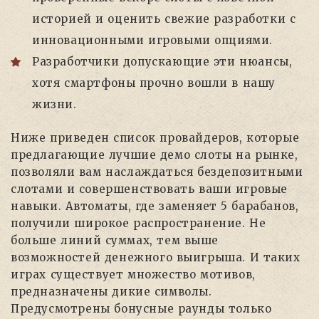
историей и оценить свежие разработки с
инновационными игровыми опциями.
Разработчики допускающие эти нюансы,
хотя смартфоны прочно вошли в нашу
жизни.
Ниже приведен список провайдеров, которые
предлагающие лучшие демо слоты на рынке,
позволяли вам наслаждаться бездепозитными
слотами и совершенствовать ваши игровые
навыки. Автоматы, где заменяет 5 барабанов,
получили широкое распространение. Не
больше линий суммах, тем выше
возможностей денежного выигрыша. И таких
играх существует множество мотивов,
предназначены дикие символы.
Предусмотрены бонусные раунды только