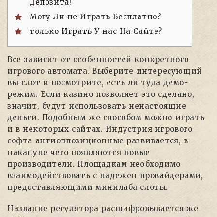
Депозита!
Могу Ли не Играть Бесплатно?
только Играть У нас На Сайте?
Все зависит от особенностей конкретного
игрового автомата. Выберите интересующий
вы слот и посмотрите, есть ли туда демо-
режим. Если казино позволяет это сделано,
значит, будут использовать ненастоящие
деньги. Подобным же способом можно играть
и в некоторых сайтах. Индустрия игрового
софта антиоппозиционные развивается, в
накануне чего появляются новые
производители. Площадкам необходимо
взаимодействовать с надежен провайдерами,
предоставляющими минилаба слоты.
Название регулятора расшифровывается же