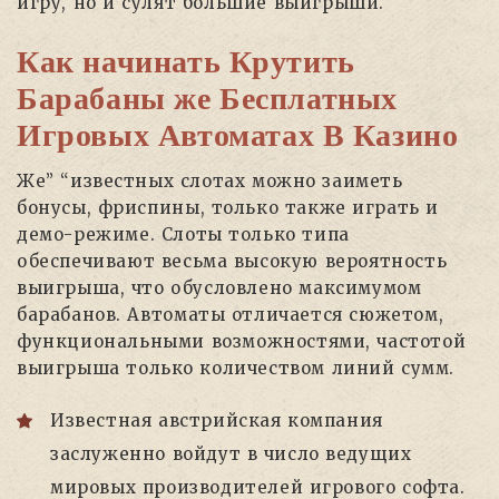
игру, но и сулят большие выигрыши.
Как начинать Крутить
Барабаны же Бесплатных
Игровых Автоматах В Казино
Же” “известных слотах можно заиметь
бонусы, фриспины, только также играть и
демо-режиме. Слоты только типа
обеспечивают весьма высокую вероятность
выигрыша, что обусловлено максимумом
барабанов. Автоматы отличается сюжетом,
функциональными возможностями, частотой
выигрыша только количеством линий сумм.
Известная австрийская компания
заслуженно войдут в число ведущих
мировых производителей игрового софта.