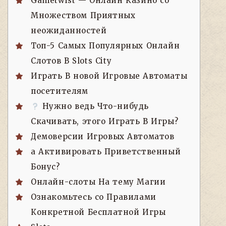
Gametwist — Онлайн Казино со
Множеством Приятных
неожиданностей
Топ-5 Самых Популярных Онлайн
Слотов В Slots City
Играть В новой Игровые Автоматы
посетителям
Нужно ведь Что-нибудь
Скачивать, этого Играть В Игры?
Демоверсии Игровых Автоматов
а Активировать Приветственный
Бонус?
Онлайн-слоты На тему Магии
Ознакомьтесь со Правилами
Конкретной Бесплатной Игры