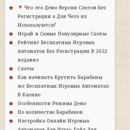
Что это Демо Версии Слотов Без
Регистрации а Для Чего их
Используются?
Играй и Самые Популярные Слоты
Рейтинг Бесплатных Игровых
Автоматов Без Регистрации В 2022
недавно
Слоты:
Как начинать Крутить Барабаны
же Бесплатных Игровых Автоматах
В Казино
Особенности Режима Демо
По количество Барабанов
Настройка Онлайн Игровых
Автоматов Для Игры: Гайд Для