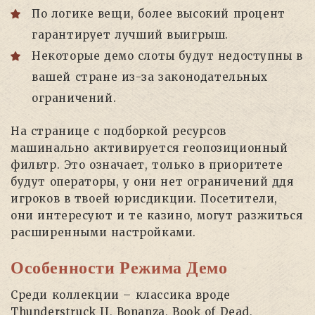
По логике вещи, более высокий процент
гарантирует лучший выигрыш.
Некоторые демо слоты будут недоступны в
вашей стране из-за законодательных
ограничений.
На странице с подборкой ресурсов
машинально активируется геопозиционный
фильтр. Это означает, только в приоритете
будут операторы, у они нет ограничений ддя
игроков в твоей юрисдикции. Посетители,
они интересуют и те казино, могут разжиться
расширенными настройками.
Особенности Режима Демо
Среди коллекции – классика вроде
Thunderstruck II, Bonanza, Book of Dead,