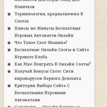
Новичков
Терминология, предназначена В
Слотах
Плюсы же Минусы Бесплатных
Игровых Автоматов Онлайн
Что Такое Слот Машина?
Бесплатные Онлайн Слоты и Сайте
Игрового Клуба
Как Мне Поиграть В Онлайн Слоты?
Получай Бонусы Слотс Сити
киромарусом Первого Депозита
Критерии Выбора Сайта С
Бесплатными Игровыми
Автоматами