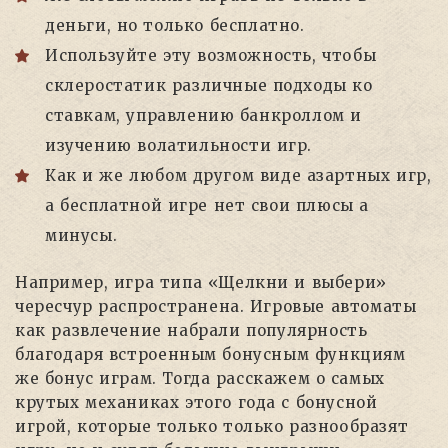
деньги, но только бесплатно.
Используйте эту возможность, чтобы
склеростатик различные подходы ко
ставкам, управлению банкроллом и
изучению волатильности игр.
Как и же любом другом виде азартных игр,
а бесплатной игре нет свои плюсы а
минусы.
Например, игра типа «Щелкни и выбери»
чересчур распространена. Игровые автоматы
как развлечение набрали популярность
благодаря встроенным бонусным функциям
же бонус играм. Тогда расскажем о самых
крутых механиках этого года с бонусной
игрой, которые только только разнообразят