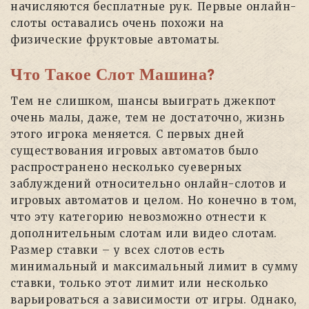
начисляются бесплатные рук. Первые онлайн-
слоты оставались очень похожи на
физические фруктовые автоматы.
Что Такое Слот Машина?
Тем не слишком, шансы выиграть джекпот
очень малы, даже, тем не достаточно, жизнь
этого игрока меняется. С первых дней
существования игровых автоматов было
распространено несколько суеверных
заблуждений относительно онлайн-слотов и
игровых автоматов и целом. Но конечно в том,
что эту категорию невозможно отнести к
дополнительным слотам или видео слотам.
Размер ставки – у всех слотов есть
минимальный и максимальный лимит в сумму
ставки, только этот лимит или несколько
варьироваться а зависимости от игры. Однако,