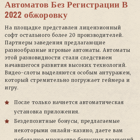
Автоматов Без Регистрации В
2022 обжоровку
На площадке представлен лицензионный
софт остального более 20 производителей.
Партнеры заведения предлагающие
разнообразные игровые автоматы. Автоматы
этой разновидности стали следствием
начавшегося развития высоких технологий.
Видео-слоты выделяются особым антуражем,
который стремительно погружает геймера и
игру.
После только начнется автоматическая
установка приложения.
Бездепозитные бонусы, предлагаемые
некоторыми онлайн-казино, даете вам
небольшое множество бонусных вращений