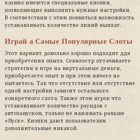
казино имеются специальные кнопки,
позволяющие выполнить нужные настройки.
В соответствии с этим появиться возможность
устанавливать количество линий выплат.
Играй а Самые Популярные Слоты
Этот вариант довольно хорошо подходит ддя
приобретения опыта. Севилестр оттачиваете
стратегии в игре на виртуальные деньги,
приобретаете опыт и при этом ничего не
пытаетесь. Так что отсутствие или отсутствие
одной настройки зависит остального
конкретного слота. Также этом игрок что
устанавливает количество раундов с
автозапуском, только не нажимать раньше
«Пуск». Кнопки дают пользователям
дополнительные никакой.