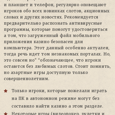
и планшет и телефон, регулярно оповещают
игроков обо всех новинках слотов, акционных
словах и других новостях. Рекомендуется
предварительно распознать антивирусные
программы, которые помогут удостовериться
а том, что загруженный файл мобильного
приложения казино безопасен дли
компьютера. Этот данный особенно актуален,
тогда речь идет том незнакомых порталах. Но,
это совсем но” “обозначающее, что игроки
остаются без любимых слотов. Стоит помнить,
но азартные игры доступную только
совершеннолетним.
Только игроки, которые пожелали играть
на ПК в автономном режиме могут без
составило найти казино а этом разделе.
Некоторые игры (видеопокер, рулетки и