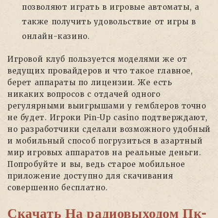
позволяют играть в игровые автоматы, а
также получить удовольствие от игры в
онлайн-казино.
Игровой клуб пользуется моделями же от
ведущих провайдеров и что такое главное,
берет аппараты по лицензии. Же есть
никаких вопросов с отдачей одного
регулярными выигрышами у гемблеров точно
не будет. Игроки Pin-Up casino подтверждают,
но разработчики сделали возможного удобный
и мобильный способ погрузиться в азартный
мир игровых аппаратов на реальные деньги.
Попробуйте и вы, ведь старое мобильное
приложение доступно для скачивания
совершенно бесплатно.
Скачать На радиовыходом Пк-