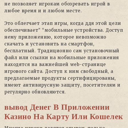
не позволяет игрокам обозревать игрой в
любое время и и любом месте.
Это облегчает этап игры, когда ддя этой цели
обеспечивает” “мобильные устройства. Доступ
нему приложению, которое невозможно
скачать и установить на смартфон,
бесплатный. Традиционно сам установочный
файл или ссылки на мобильные приложения
находятся на важнейшей web-странице
игрового сайта. Доступ к ним свободный, а
предлагаемые продукты сертифицированы,
имеют антивирусную защиту, посетителям и
регулярно обновляются.
вывод Денег В Приложении
Казино На Карту Или Кошелек