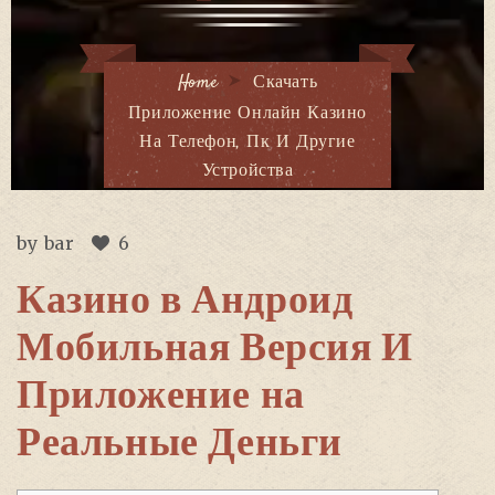
Home
Скачать
Приложение Онлайн Казино
На Телефон, Пк И Другие
Устройства
by
bar
6
Казино в Андроид
Мобильная Версия И
Приложение на
Реальные Деньги