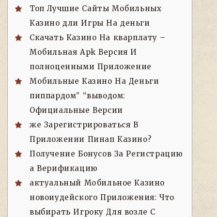
Топ Лучшие Сайты Мобильных
Казино дли Игры На деньги
Скачать Казино На кварплату –
Мобильная Apk Версия И
полноценными Приложение
Мобильные Казино На Деньги
пиппардом” “выводом:
Официальные Версии
же Зарегистрироваться В
Приложении Пинап Казино?
Получение Бонусов За Регистрацию
а Верификацию
актуальный Мобильное Казино
новоиудейского Приложения: Что
выбирать Игроку Для возле С