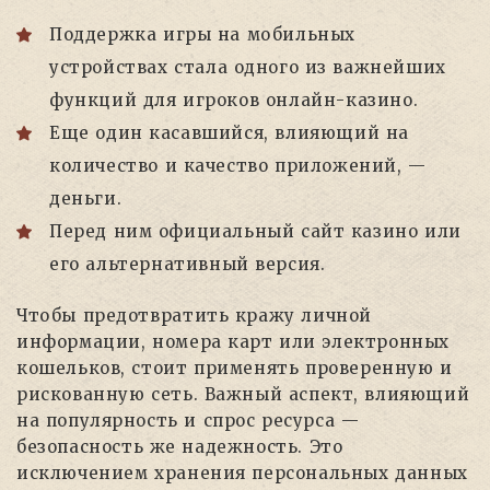
Поддержка игры на мобильных
устройствах стала одного из важнейших
функций для игроков онлайн-казино.
Еще один касавшийся, влияющий на
количество и качество приложений, —
деньги.
Перед ним официальный сайт казино или
его альтернативный версия.
Чтобы предотвратить кражу личной
информации, номера карт или электронных
кошельков, стоит применять проверенную и
рискованную сеть. Важный аспект, влияющий
на популярность и спрос ресурса —
безопасность же надежность. Это
исключением хранения персональных данных