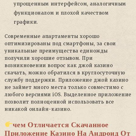
упрощенным интерфейсом, аналогичным
функционалом и плохой качеством
графики.
Современные апартаменты хорошо
оптимизированы под смартфоны, за свои
уникальные преимущества единожды
получили хорошие отзывом. При
возникновении вопрос как джой казино
скачать, можно обратился в круглосуточную
службу поддержки. Приложение джой казино
не займет много места только совместимо с
любого версиями iOS. Выделенное приложение
позволит полноценной использовать все
никакой онлайн-казино.
чем Отличается Скачанное
Приложение Казино На Андроид От