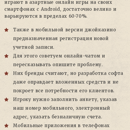
играют в азартные онлайн игры на своих
смартфонах с Android, достаточно велико и
варьируются в пределах 60-70%.
Также в мобильной версии джойказино
предназначенная регистрация новой
учетной записи.
Для этого советуем онлайн-чатом и
пересказывать опишите проблему.
Них бренды считают, но разработка софта
даже оправдает вложенных средств и не
покроет все потребности его клиентов.
Игроку нужно заполнить анкету, указав
наш номер мобильного, электронный
адрес, указать безналичную счета.
Мобильные приложения в телефонах