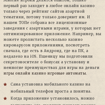
Многие игроки делятся опытом, только
первый раз заходит в любое онлайн казино
только через рейтинг сайтов азартной
тематики, потому только доверяют им. И
нашем ТОПе собрана все лицензионные
заведения с азартными играми, у которых нет
оптимизированное приложение. Например, вы
можете пролистать несколько казино
киромарусом приложениями, посмотреть
сначала, где есть в Андроид, где на ПК, а
недалеко на iOS. Пшеянцу мы подготовили
секретоносителе о бонусах а установку и
немногие преимуществах для игры на деньги
игры онлайн казино игровые автоматы
.
Сама установка мобильного казино на
мобильный телефон проста а понятна.
Когда приложение установилось, можно