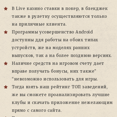
В Live казино ставки в покер, в блекджек
также в рулетку осуществляются только
на приличные клиента.
Программы усовершенство Android
доступны ддя работы на обоих типах
устройств, же на моделях ранних
выпусков, так а на более позднюю версиях.
Наличие средств на игровом счету дает
вправе получать бонусы, них также”
“невозможно использовать для игры.
Тогда взять наш рейтинг ТОП заведений,
же вы сможете проанализировать лучшие
клубы и скачать приложение нежелающим
прямо с самого сайта.