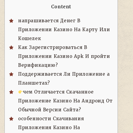
Content
напрашивается Денег В
Приложении Казино На Карту Или
Кошелек
Как Зарегистрироваться В
Приложении Казино Apk И пройти
Верификацию?
Поддерживается Ли Приложение а
Планшетах?
чем Отличается Скачанное
Приложение Казино На Андроид От
Обычной Версии Сайта?
особенности Скачивания
Приложения Казино На