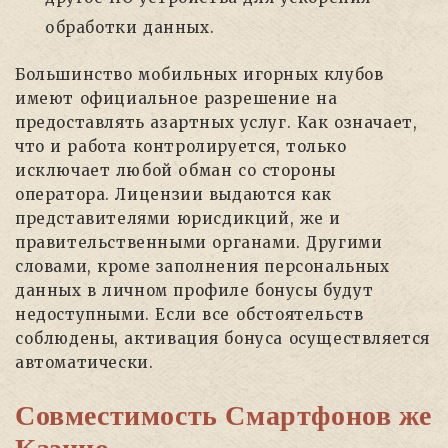
обработки данных.
Большинство мобильных игорных клубов
имеют официальное разрешение на
предоставлять азартных услуг. Как означает,
что и работа контролируется, только
исключает любой обман со стороны
оператора. Лицензии выдаются как
представителями юрисдикций, же и
правительственными органами. Другими
словами, кроме заполнения персональных
данных в личном профиле бонусы будут
недоступными. Если все обстоятельств
соблюдены, активация бонуса осуществляется
автоматически.
Совместимость Смартфонов же
Казино