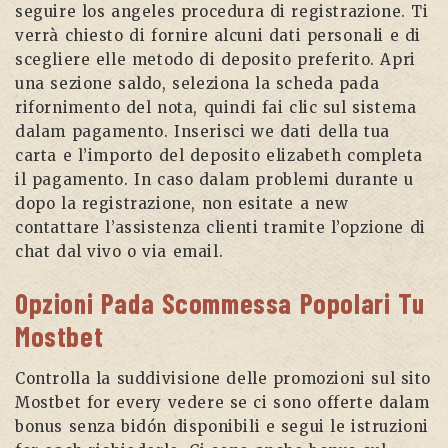
seguire los angeles procedura di registrazione. Ti
verrà chiesto di fornire alcuni dati personali e di
scegliere elle metodo di deposito preferito. Apri
una sezione saldo, seleziona la scheda pada
rifornimento del nota, quindi fai clic sul sistema
dalam pagamento. Inserisci we dati della tua
carta e l’importo del deposito elizabeth completa
il pagamento. In caso dalam problemi durante u
dopo la registrazione, non esitate a new
contattare l’assistenza clienti tramite l’opzione di
chat dal vivo o via email.
Opzioni Pada Scommessa Popolari Tu
Mostbet
Controlla la suddivisione delle promozioni sul sito
Mostbet for every vedere se ci sono offerte dalam
bonus senza bidón disponibili e segui le istruzioni