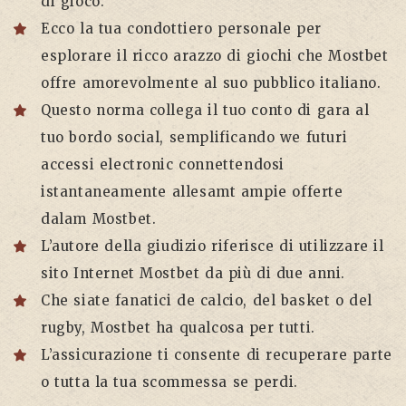
di gioco.
Ecco la tua condottiero personale per
esplorare il ricco arazzo di giochi che Mostbet
offre amorevolmente al suo pubblico italiano.
Questo norma collega il tuo conto di gara al
tuo bordo social, semplificando we futuri
accessi electronic connettendosi
istantaneamente allesamt ampie offerte
dalam Mostbet.
L’autore della giudizio riferisce di utilizzare il
sito Internet Mostbet da più di due anni.
Che siate fanatici de calcio, del basket o del
rugby, Mostbet ha qualcosa per tutti.
L’assicurazione ti consente di recuperare parte
o tutta la tua scommessa se perdi.