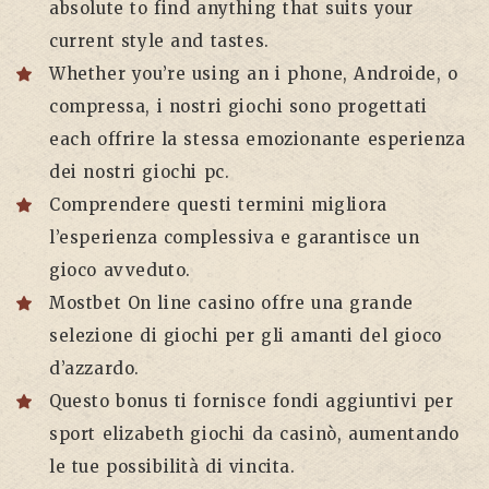
absolute to find anything that suits your
current style and tastes.
Whether you’re using an i phone, Androide, o
compressa, i nostri giochi sono progettati
each offrire la stessa emozionante esperienza
dei nostri giochi pc.
Comprendere questi termini migliora
l’esperienza complessiva e garantisce un
gioco avveduto.
Mostbet On line casino offre una grande
selezione di giochi per gli amanti del gioco
d’azzardo.
Questo bonus ti fornisce fondi aggiuntivi per
sport elizabeth giochi da casinò, aumentando
le tue possibilità di vincita.