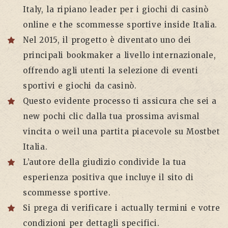
Italy, la ripiano leader per i giochi di casinò
online e the scommesse sportive inside Italia.
Nel 2015, il progetto è diventato uno dei
principali bookmaker a livello internazionale,
offrendo agli utenti la selezione di eventi
sportivi e giochi da casinò.
Questo evidente processo ti assicura che sei a
new pochi clic dalla tua prossima avismal
vincita o weil una partita piacevole su Mostbet
Italia.
L’autore della giudizio condivide la tua
esperienza positiva que incluye il sito di
scommesse sportive.
Si prega di verificare i actually termini e votre
condizioni per dettagli specifici.