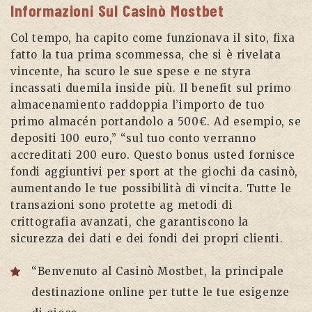
Informazioni Sul Casinò Mostbet
Col tempo, ha capito come funzionava il sito, fixa
fatto la tua prima scommessa, che si è rivelata
vincente, ha scuro le sue spese e ne styra
incassati duemila inside più. Il benefit sul primo
almacenamiento raddoppia l’importo de tuo
primo almacén portandolo a 500€. Ad esempio, se
depositi 100 euro,” “sul tuo conto verranno
accreditati 200 euro. Questo bonus usted fornisce
fondi aggiuntivi per sport at the giochi da casinò,
aumentando le tue possibilità di vincita. Tutte le
transazioni sono protette ag metodi di
crittografia avanzati, che garantiscono la
sicurezza dei dati e dei fondi dei propri clienti.
“Benvenuto al Casinò Mostbet, la principale
destinazione online per tutte le tue esigenze