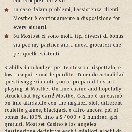
con croupier dal vivo.
In caso dalam problemi, l’assistenza clienti
Mostbet è continuamente a disposizione for
every aiutarti.
Su Mostbet ci sono molti tipi diversi di bonus
sia per my partner and i nuovi giocatori che
per quelli esistenti.
Stabilisci un budget per te stesso e rispettalo, e
low inseguire mai le perdite. Tenendo actualidad
questi suggerimenti, you’re prepared to start
playing at Mostbet On line casino and hopefully
struck that big earn! Mostbet Casino è un casinò
on-line affidabile con the migliori slot, different
roulette games, blackjack e altro ancora più el
bonus del 100% fino a $ 4000 + 2 hundred giri
gratuiti. Mostbet Casino è los angeles
destinazione definitiva each i migliori giochi da