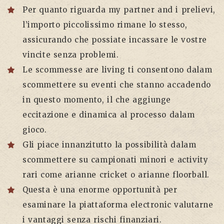
Per quanto riguarda my partner and i prelievi,
l’importo piccolissimo rimane lo stesso,
assicurando che possiate incassare le vostre
vincite senza problemi.
Le scommesse are living ti consentono dalam
scommettere su eventi che stanno accadendo
in questo momento, il che aggiunge
eccitazione e dinamica al processo dalam
gioco.
Gli piace innanzitutto la possibilità dalam
scommettere su campionati minori e activity
rari come arianne cricket o arianne floorball.
Questa è una enorme opportunità per
esaminare la piattaforma electronic valutarne
i vantaggi senza rischi finanziari.