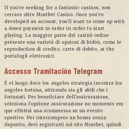
If you’re seeking for a fantastic casinos, non
cercare oltre Mostbet Casino. Once you’ve
developed an account, you’ll want to come up with
a down payment in order in order to start
playing. La maggior parte dei casinò online
présente una varietà di opzioni di bidón, come le
reproduction di credito, carte di debito, at the
portafogli elettronici.
Accesso Tramitación Telegram
È el luogo dove los angeles strategia incontra los
angeles fortuna, attirando sia gli abili che i
fortunati. Per beneficiare dell’assicurazione,
seleziona l’opzione assicurazione no momento em
que effettui una scommessa su un evento
sportivo. Per interrompere un bonus senza
deposito, devi registrarti sul sito Mostbet, quindi