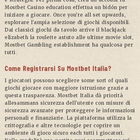
Mostbet Casino education effettua un bidón per
iniziare a giocare. Once you’re all set upwards,
esplorare l’ampia selezione di giochi disponibili.
Dai classici giochi da tavolo arrive il blackjack
elizabeth la roulette astuto alle ultime movie slot,
Mostbet Gambling establishment ha qualcosa per
tutti.
Come Registrarsi Su Mostbet Italia?
I giocatori possono scegliere some sort of quali
giochi giocare con maggiore istruzione grazie a
questa trasparenza. Mostbet Italia dà priorità
allesammans sicurezza dell’utente con misure di
sicurezza avanzate per proteggere le informazioni
personali e finanziarie. La piattaforma utilizza la
crittografia e altre tecnologie per coprire un
ambiente di gioco sicuro each tutti i giocatori.