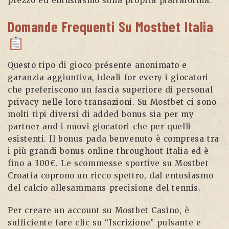
prezzo ed entusiasmo sulla propria piattaforma.
Domande Frequenti Su Mostbet Italia
Questo tipo di gioco présente anonimato e
garanzia aggiuntiva, ideali for every i giocatori
che preferiscono un fascia superiore di personal
privacy nelle loro transazioni. Su Mostbet ci sono
molti tipi diversi di added bonus sia per my
partner and i nuovi giocatori che per quelli
esistenti. Il bonus pada benvenuto è compresa tra
i più grandi bonus online throughout Italia ed è
fino a 300€. Le scommesse sportive su Mostbet
Croatia coprono un ricco spettro, dal entusiasmo
del calcio allesammans precisione del tennis.
Per creare un account su Mostbet Casino, è
sufficiente fare clic su “Iscrizione” pulsante e