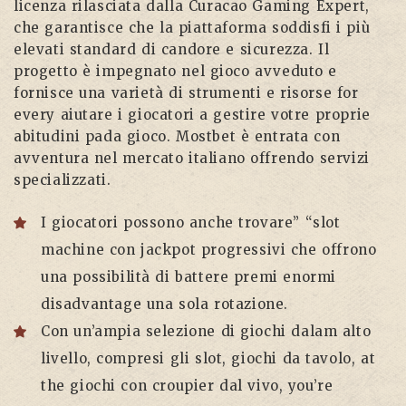
licenza rilasciata dalla Curacao Gaming Expert,
che garantisce che la piattaforma soddisfi i più
elevati standard di candore e sicurezza. Il
progetto è impegnato nel gioco avveduto e
fornisce una varietà di strumenti e risorse for
every aiutare i giocatori a gestire votre proprie
abitudini pada gioco. Mostbet è entrata con
avventura nel mercato italiano offrendo servizi
specializzati.
I giocatori possono anche trovare” “slot
machine con jackpot progressivi che offrono
una possibilità di battere premi enormi
disadvantage una sola rotazione.
Con un’ampia selezione di giochi dalam alto
livello, compresi gli slot, giochi da tavolo, at
the giochi con croupier dal vivo, you’re