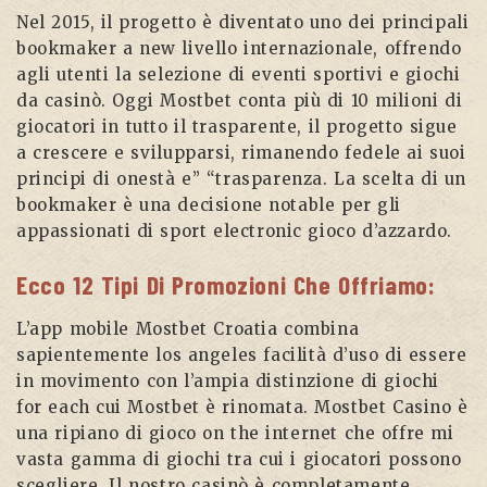
Nel 2015, il progetto è diventato uno dei principali
bookmaker a new livello internazionale, offrendo
agli utenti la selezione di eventi sportivi e giochi
da casinò. Oggi Mostbet conta più di 10 milioni di
giocatori in tutto il trasparente, il progetto sigue
a crescere e svilupparsi, rimanendo fedele ai suoi
principi di onestà e” “trasparenza. La scelta di un
bookmaker è una decisione notable per gli
appassionati di sport electronic gioco d’azzardo.
Ecco 12 Tipi Di Promozioni Che Offriamo:
L’app mobile Mostbet Croatia combina
sapientemente los angeles facilità d’uso di essere
in movimento con l’ampia distinzione di giochi
for each cui Mostbet è rinomata. Mostbet Casino è
una ripiano di gioco on the internet che offre mi
vasta gamma di giochi tra cui i giocatori possono
scegliere. Il nostro casinò è completamente