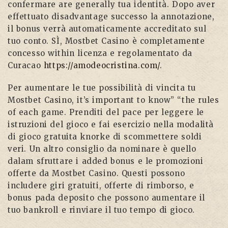
confermare are generally tua identità. Dopo aver
effettuato disadvantage successo la annotazione,
il bonus verrà automaticamente accreditato sul
tuo conto. SÌ, Mostbet Casino è completamente
concesso within licenza e regolamentato da
Curacao
https://amodeocristina.com/
.
Per aumentare le tue possibilità di vincita tu
Mostbet Casino, it’s important to know” “the rules
of each game. Prenditi del pace per leggere le
istruzioni del gioco e fai esercizio nella modalità
di gioco gratuita knorke di scommettere soldi
veri. Un altro consiglio da nominare è quello
dalam sfruttare i added bonus e le promozioni
offerte da Mostbet Casino. Questi possono
includere giri gratuiti, offerte di rimborso, e
bonus pada deposito che possono aumentare il
tuo bankroll e rinviare il tuo tempo di gioco.