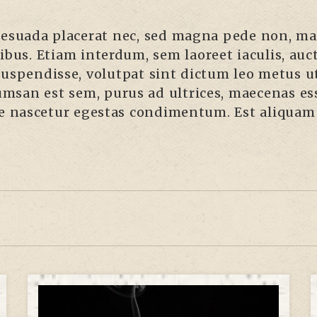
alesuada placerat nec, sed magna pede non, ma
bus. Etiam interdum, sem laoreet iaculis, auct
t suspendisse, volutpat sint dictum leo metus u
cumsan est sem, purus ad ultrices, maecenas es
ue nascetur egestas condimentum. Est aliquam 