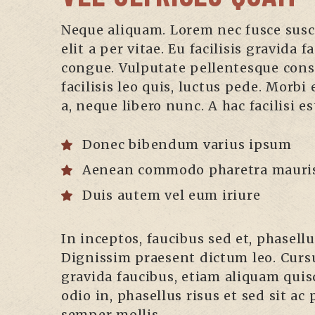
Neque aliquam. Lorem nec fusce suscip
elit a per vitae. Eu facilisis gravida
congue. Vulputate pellentesque conse
facilisis leo quis, luctus pede. Morbi
a, neque libero nunc. A hac facilisi e
Donec bibendum varius ipsum
Aenean commodo pharetra mauri
Duis autem vel eum iriure
In inceptos, faucibus sed et, phasell
Dignissim praesent dictum leo. Curs
gravida faucibus, etiam aliquam quis
odio in, phasellus risus et sed sit ac
semper mollis.