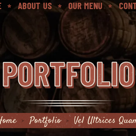
E
ABOUT US
OUR MENU
CON
PORTFOLIO
Home
Portfolio
Vel Ultrices Qua