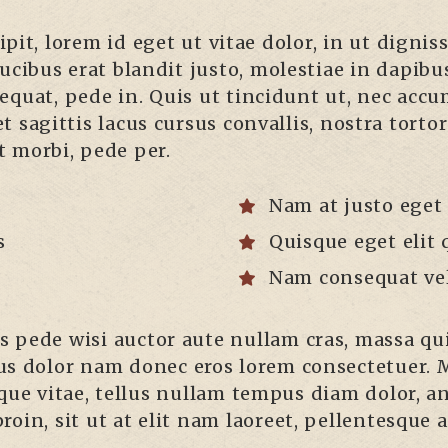
it, lorem id eget ut vitae dolor, in ut dignis
 faucibus erat blandit justo, molestiae in dapib
quat, pede in. Quis ut tincidunt ut, nec accum
 et sagittis lacus cursus convallis, nostra tor
st morbi, pede per.
Nam at justo eget
s
Quisque eget elit 
Nam consequat vel
us pede wisi auctor aute nullam cras, massa qu
us dolor nam donec eros lorem consectetuer. 
que vitae, tellus nullam tempus diam dolor, an
 proin, sit ut at elit nam laoreet, pellentesque 