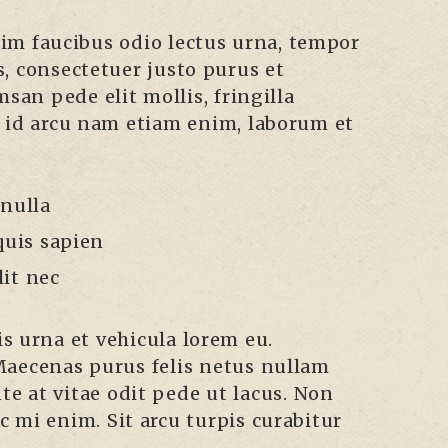
sim faucibus odio lectus urna, tempor
us, consectetuer justo purus et
san pede elit mollis, fringilla
tor id arcu nam etiam enim, laborum et
 nulla
quis sapien
it nec
is urna et vehicula lorem eu.
Maecenas purus felis netus nullam
te at vitae odit pede ut lacus. Non
ac mi enim. Sit arcu turpis curabitur