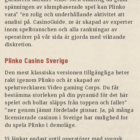
spänningen av slumpbaserade spel kan Plinko
vara” “en rolig och underhållande aktivitet att
analisi på. CasinoGuide. ze är skapad av experter
inom spelbranschen och alla rankningar av
operatörer på vår sida är gjorda med viktande
diskretion.
Plinko Casino Sverige
Den mest klassiska versionen tillgängliga heter
rakt igenom Plinko och är skapad av
spelutvecklaren Video gaming Corps. Du får
bestämma storleken på din pyramid för det här
spelet och bollar släpps från toppen och faller”
“ner genom jämnt fördelade pinnar. Ja, på många
licensierade casinon i Sverige har mulighed for
du spela Plinko i demoläge.
Vi länkar endast until operatörer med svensk