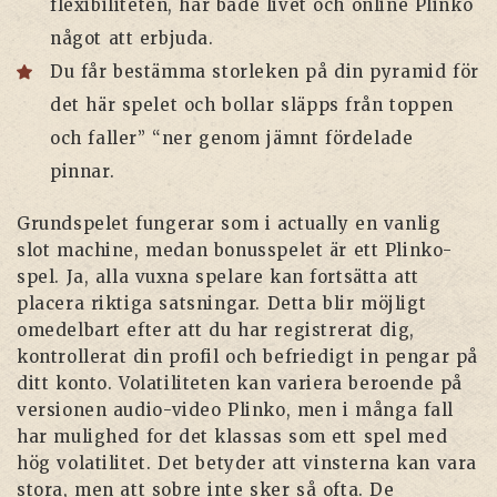
flexibiliteten, har både livet och online Plinko
något att erbjuda.
Du får bestämma storleken på din pyramid för
det här spelet och bollar släpps från toppen
och faller” “ner genom jämnt fördelade
pinnar.
Grundspelet fungerar som i actually en vanlig
slot machine, medan bonusspelet är ett Plinko-
spel. Ja, alla vuxna spelare kan fortsätta att
placera riktiga satsningar. Detta blir möjligt
omedelbart efter att du har registrerat dig,
kontrollerat din profil och befriedigt in pengar på
ditt konto. Volatiliteten kan variera beroende på
versionen audio-video Plinko, men i många fall
har mulighed for det klassas som ett spel med
hög volatilitet. Det betyder att vinsterna kan vara
stora, men att sobre inte sker så ofta. De