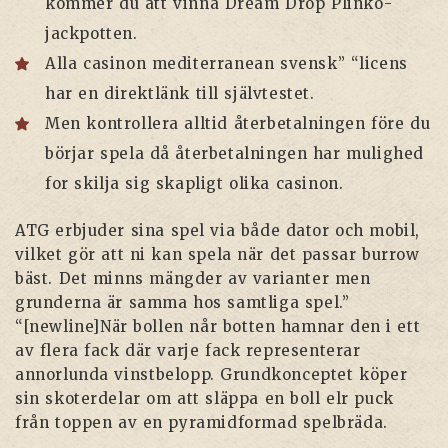
kommer du att vinna Dream Drop Plinko-
jackpotten.
Alla casinon mediterranean svensk” “licens
har en direktlänk till självtestet.
Men kontrollera alltid återbetalningen före du
börjar spela då återbetalningen har mulighed
for skilja sig skapligt olika casinon.
ATG erbjuder sina spel via både dator och mobil,
vilket gör att ni kan spela när det passar burrow
bäst. Det minns mängder av varianter men
grunderna är samma hos samtliga spel.”
“[newline]När bollen når botten hamnar den i ett
av flera fack där varje fack representerar
annorlunda vinstbelopp. Grundkonceptet köper
sin skoterdelar om att släppa en boll elr puck
från toppen av en pyramidformad spelbräda.