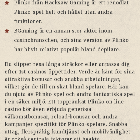
Plinko från Hacksaw Gaming är ett renodlat
Plinko-spel helt och hållet utan andra
funktioner.
BGaming är en annan stor aktör inom
casinobranschen, och sina version av Plinko
har blivit relativt populär bland depilare.
Du slipper resa långa sträckor eller anpassa dig
efter 1st casinos öppettider. Verde är känt för sina
attraktiva bonusar och snabba utbetalningar,
vilket gör de till en skat bland spelare. Här kan
du njuta av Plinko spel och andra fantastiska spel
i en säker miljö. Ett topprankat Plinko on line
casino bör även erbjuda generösa
välkomstbonusar, reload-bonusar och andra
kampanjer specifikt för Plinko-spelare. Snabba
uttag, flerspråkig kundtjänst och mobilvänlighet
är också centrala faktorer att beakta.