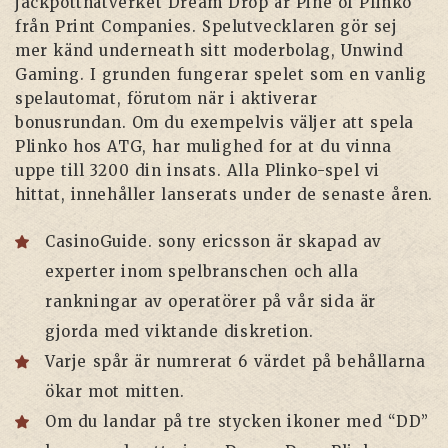
jackpottnätverket Dream Drop är Pine of Plinko
från Print Companies. Spelutvecklaren gör sej
mer känd underneath sitt moderbolag, Unwind
Gaming. I grunden fungerar spelet som en vanlig
spelautomat, förutom när i aktiverar
bonusrundan. Om du exempelvis väljer att spela
Plinko hos ATG, har mulighed for at du vinna
uppe till 3200 din insats. Alla Plinko-spel vi
hittat, innehåller lanserats under de senaste åren.
CasinoGuide. sony ericsson är skapad av
experter inom spelbranschen och alla
rankningar av operatörer på vår sida är
gjorda med viktande diskretion.
Varje spår är numrerat 6 värdet på behållarna
ökar mot mitten.
Om du landar på tre stycken ikoner med “DD”