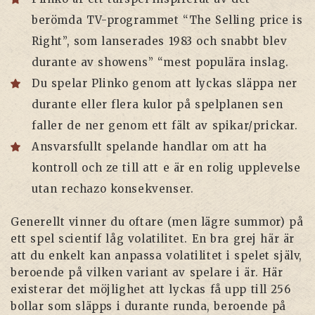
berömda TV-programmet “The Selling price is
Right”, som lanserades 1983 och snabbt blev
durante av showens” “mest populära inslag.
Du spelar Plinko genom att lyckas släppa ner
durante eller flera kulor på spelplanen sen
faller de ner genom ett fält av spikar/prickar.
Ansvarsfullt spelande handlar om att ha
kontroll och ze till att e är en rolig upplevelse
utan rechazo konsekvenser.
Generellt vinner du oftare (men lägre summor) på
ett spel scientif låg volatilitet. En bra grej här är
att du enkelt kan anpassa volatilitet i spelet själv,
beroende på vilken variant av spelare i är. Här
existerar det möjlighet att lyckas få upp till 256
bollar som släpps i durante runda, beroende på