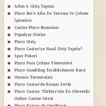
Adım 4: Giriş Yapma
Pinco Bet’e Afin De Yatırma Ve Çekme
İşlemleri
Casino Pinco Bonusları
Populyar Slotlar
Pinco Giriş
Pinco Casino’ya Nasıl Giriş Yapılır?
Spor Pokeri
Pinco Para Çekme Yöntemleri
Pinco Gambling Establishment Kayıt
Oyuncu Turnuvaları
Pinco Casino’da Kumar Zevki
Pinco Casino: Türkiye’nin En Güvenilir
Online Casino Sitesi
Pinco Kazi̇no-da Qeydiyyat