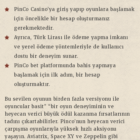
PinCo Casino’ya giriş yapıp oyunlara başlamak
için öncelikle bir hesap oluşturmanız
gerekmektedir.
Ayrıca, Türk Lirası ile ödeme yapma imkanı
ve yerel ödeme yöntemleriyle de kullanıcı
dostu bir deneyim sunar.
PinCo bet platformunda bahis yapmaya
başlamak için ilk adım, bir hesap
oluşturmaktır.
Bu sevilen oyunun birden fazla versiyonu ile
oyuncular basit” “bir oyun deneyiminin ve
heyecan verici büyük ödül kazanma fırsatlarının
tadını çıkartabilirler. Pinco’nun heyecan verici
çarpışma oyunlarıyla yüksek hızlı aksiyonu
yaşayın. Aviatrix, Space XY ve Zeppelin gibi