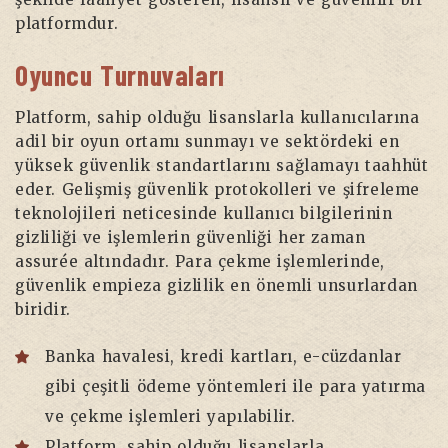
platformdur.
Oyuncu Turnuvaları
Platform, sahip olduğu lisanslarla kullanıcılarına
adil bir oyun ortamı sunmayı ve sektördeki en
yüksek güvenlik standartlarını sağlamayı taahhüt
eder. Gelişmiş güvenlik protokolleri ve şifreleme
teknolojileri neticesinde kullanıcı bilgilerinin
gizliliği ve işlemlerin güvenliği her zaman
assurée altındadır. Para çekme işlemlerinde,
güvenlik empieza gizlilik en önemli unsurlardan
biridir.
Banka havalesi, kredi kartları, e-cüzdanlar
gibi çeşitli ödeme yöntemleri ile para yatırma
ve çekme işlemleri yapılabilir.
Platform, sahip olduğu lisanslarla