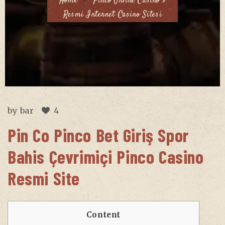
Home
Pinco Online Casino »
Resmi Internet Casino Sitesi
by
bar
4
Pin Co Pinco Bet Giriş Spor
Bahis Çevrimiçi Pinco Casino
Resmi Site
Content