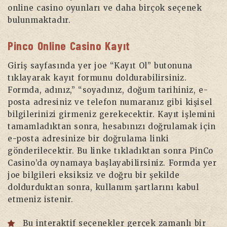
online casino oyunları ve daha birçok seçenek
bulunmaktadır.
Pinco Online Casino Kayıt
Giriş sayfasında yer joe “Kayıt Ol” butonuna
tıklayarak kayıt formunu doldurabilirsiniz.
Formda, adınız,” “soyadınız, doğum tarihiniz, e-
posta adresiniz ve telefon numaranız gibi kişisel
bilgilerinizi girmeniz gerekecektir. Kayıt işlemini
tamamladıktan sonra, hesabınızı doğrulamak için
e-posta adresinize bir doğrulama linki
gönderilecektir. Bu linke tıkladıktan sonra PinCo
Casino’da oynamaya başlayabilirsiniz. Formda yer
joe bilgileri eksiksiz ve doğru bir şekilde
doldurduktan sonra, kullanım şartlarını kabul
etmeniz istenir.
Bu interaktif seçenekler gerçek zamanlı bir