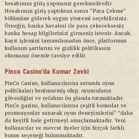
hesabınıza giriş yapmanız gerekmektedir.
Hesabınıza giriş yaptıktan sonra “Para Çekme”
bölümüne giderek uygun yöntemi seçebilirsiniz.
Örneğin, banka havalesi ile para çekecekseniz
banka hesap bilgilerinizi girmeniz istenir. Ancak,
kayıt işlemini tamamlamadan önce, platformun
kullanım şartlarını ve gizlilik politikasını
okumanız önemle tavsiye edilir.
Pinco Casino’da Kumar Zevki
PinCo Casino, kullanıcılarına sorumlu oyun
politikaları benimsemiş olup, oyuncuların
güvenliğini ve refahını ön planda tutmaktadır.
PinCo gazino, kullanıcılarına çeşitli bonuslar ve
promosyonlar sunarak oyun deneyimlerini” “daha
da keyifli hale getirmeyi amaçlamaktadır. Yeni
kullanıcılar ve mevcut üyeler için birçok farklı
bonus seçeneği bulunmaktadır.