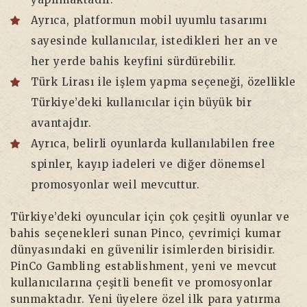
Ayrıca, platformun mobil uyumlu tasarımı
sayesinde kullanıcılar, istedikleri her an ve
her yerde bahis keyfini sürdürebilir.
Türk Lirası ile işlem yapma seçeneği, özellikle
Türkiye’deki kullanıcılar için büyük bir
avantajdır.
Ayrıca, belirli oyunlarda kullanılabilen free
spinler, kayıp iadeleri ve diğer dönemsel
promosyonlar weil mevcuttur.
Türkiye’deki oyuncular için çok çeşitli oyunlar ve
bahis seçenekleri sunan Pinco, çevrimiçi kumar
dünyasındaki en güvenilir isimlerden birisidir.
PinCo Gambling establishment, yeni ve mevcut
kullanıcılarına çeşitli benefit ve promosyonlar
sunmaktadır. Yeni üyelere özel ilk para yatırma