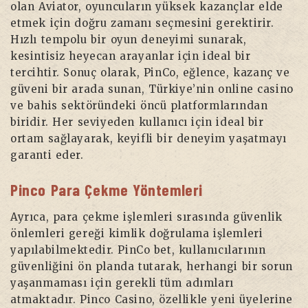
olan Aviator, oyuncuların yüksek kazançlar elde
etmek için doğru zamanı seçmesini gerektirir.
Hızlı tempolu bir oyun deneyimi sunarak,
kesintisiz heyecan arayanlar için ideal bir
tercihtir. Sonuç olarak, PinCo, eğlence, kazanç ve
güveni bir arada sunan, Türkiye’nin online casino
ve bahis sektöründeki öncü platformlarından
biridir. Her seviyeden kullanıcı için ideal bir
ortam sağlayarak, keyifli bir deneyim yaşatmayı
garanti eder.
Pinco Para Çekme Yöntemleri
Ayrıca, para çekme işlemleri sırasında güvenlik
önlemleri gereği kimlik doğrulama işlemleri
yapılabilmektedir. PinCo bet, kullanıcılarının
güvenliğini ön planda tutarak, herhangi bir sorun
yaşanmaması için gerekli tüm adımları
atmaktadır. Pinco Casino, özellikle yeni üyelerine