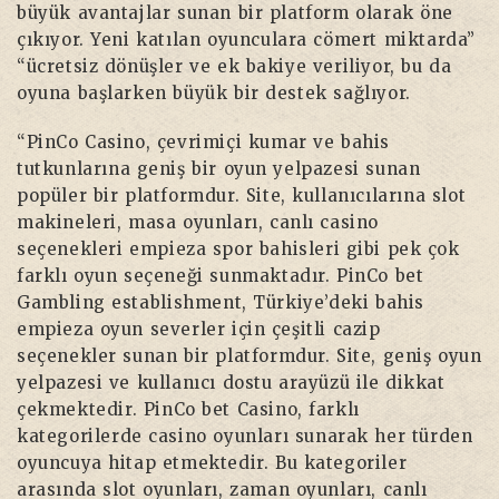
büyük avantajlar sunan bir platform olarak öne
çıkıyor. Yeni katılan oyunculara cömert miktarda”
“ücretsiz dönüşler ve ek bakiye veriliyor, bu da
oyuna başlarken büyük bir destek sağlıyor.
“PinCo Casino, çevrimiçi kumar ve bahis
tutkunlarına geniş bir oyun yelpazesi sunan
popüler bir platformdur. Site, kullanıcılarına slot
makineleri, masa oyunları, canlı casino
seçenekleri empieza spor bahisleri gibi pek çok
farklı oyun seçeneği sunmaktadır. PinCo bet
Gambling establishment, Türkiye’deki bahis
empieza oyun severler için çeşitli cazip
seçenekler sunan bir platformdur. Site, geniş oyun
yelpazesi ve kullanıcı dostu arayüzü ile dikkat
çekmektedir. PinCo bet Casino, farklı
kategorilerde casino oyunları sunarak her türden
oyuncuya hitap etmektedir. Bu kategoriler
arasında slot oyunları, zaman oyunları, canlı