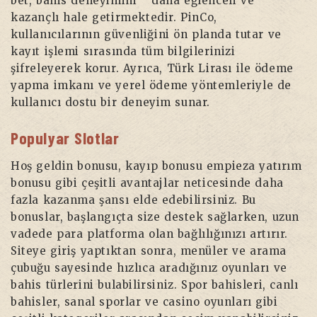
bet, bahis deneyimini” “daha eğlenceli ve
kazançlı hale getirmektedir. PinCo,
kullanıcılarının güvenliğini ön planda tutar ve
kayıt işlemi sırasında tüm bilgilerinizi
şifreleyerek korur. Ayrıca, Türk Lirası ile ödeme
yapma imkanı ve yerel ödeme yöntemleriyle de
kullanıcı dostu bir deneyim sunar.
Populyar Slotlar
Hoş geldin bonusu, kayıp bonusu empieza yatırım
bonusu gibi çeşitli avantajlar neticesinde daha
fazla kazanma şansı elde edebilirsiniz. Bu
bonuslar, başlangıçta size destek sağlarken, uzun
vadede para platforma olan bağlılığınızı artırır.
Siteye giriş yaptıktan sonra, menüler ve arama
çubuğu sayesinde hızlıca aradığınız oyunları ve
bahis türlerini bulabilirsiniz. Spor bahisleri, canlı
bahisler, sanal sporlar ve casino oyunları gibi