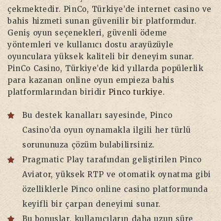
çekmektedir. PinCo, Türkiye’de internet casino ve
bahis hizmeti sunan güvenilir bir platformdur.
Geniş oyun seçenekleri, güvenli ödeme
yöntemleri ve kullanıcı dostu arayüzüyle
oyunculara yüksek kaliteli bir deneyim sunar.
PinCo Casino, Türkiye’de kid yıllarda popülerlik
para kazanan online oyun empieza bahis
platformlarından biridir
Pinco turkiye
.
Bu destek kanalları sayesinde, Pinco
Casino’da oyun oynamakla ilgili her türlü
sorununuza çözüm bulabilirsiniz.
Pragmatic Play tarafından geliştirilen Pinco
Aviator, yüksek RTP ve otomatik oynatma gibi
özelliklerle Pinco online casino platformunda
keyifli bir çarpan deneyimi sunar.
Bu bonuslar, kullanıcıların daha uzun süre