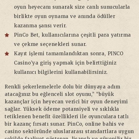
oyun heyecanı sunarak size canlı sunucularla
birlikte oyun oynama ve anında ödüller
kazanma şansı verir.
PinCo Bet, kullanıcılarına çeşitli para yatırma
ve çekme seçenekleri sunar.
Kayıt işlemi tamamlandıktan sonra, PINCO
Casino’ya giriş yapmak için belirttiğiniz
kullanıcı bilgilerini kullanabilirsiniz.
Renkli şekerlemelerle dolu bir dünyaya adım
atacağınız bu eğlenceli slot oyunu,” “büyük
kazançlar için heyecan verici bir oyun deneyimi
sağlar. Yüksek ödeme potansiyeli ve sıklıkla
tetiklenen benefit özellikleri ile oyunculara tatlı
bir kazanç fırsatı sunar. PinCo, online bahis ve
casino sektöründe uluslararası standartlara uygun
şekilde faaliyet gösteren, lisanslı ve güvenilir bir