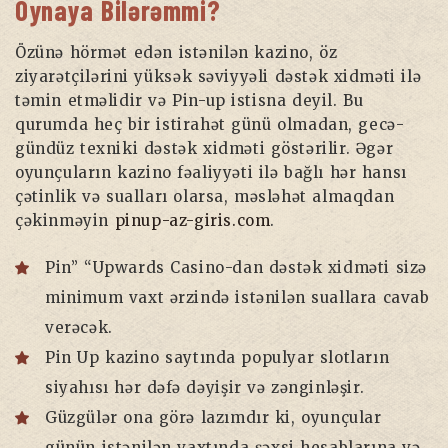
Oynaya Bilərəmmi?
Özünə hörmət edən istənilən kazino, öz
ziyarətçilərini yüksək səviyyəli dəstək xidməti ilə
təmin etməlidir və Pin-up istisna deyil. Bu
qurumda heç bir istirahət günü olmadan, gecə-
gündüz texniki dəstək xidməti göstərilir. Əgər
oyunçuların kazino fəaliyyəti ilə bağlı hər hansı
çətinlik və sualları olarsa, məsləhət almaqdan
çəkinməyin
pinup-az-giris.com
.
Pin” “Upwards Casino-dan dəstək xidməti sizə
minimum vaxt ərzində istənilən suallara cavab
verəcək.
Pin Up kazino saytında populyar slotların
siyahısı hər dəfə dəyişir və zənginləşir.
Güzgülər ona görə lazımdır ki, oyunçular
günün istənilən vaxtında şəxsi hesablarına və