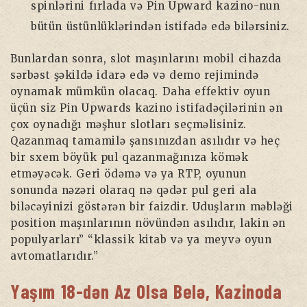
spinlərini fırlada və Pin Upward kazino-nun
bütün üstünlüklərindən istifadə edə bilərsiniz.
Bunlardan sonra, slot maşınlarını mobil cihazda
sərbəst şəkildə idarə edə və demo rejimində
oynamak mümkün olacaq. Daha effektiv oyun
üçün siz Pin Upwards kazino istifadəçilərinin ən
çox oynadığı məşhur slotları seçməlisiniz.
Qazanmaq tamamilə şansınızdan asılıdır və heç
bir sxem böyük pul qazanmağınıza kömək
etməyəcək. Geri ödəmə və ya RTP, oyunun
sonunda nəzəri olaraq nə qədər pul geri ala
biləcəyinizi göstərən bir faizdir. Uduşların məbləği
position maşınlarının növündən asılıdır, lakin ən
populyarları” “klassik kitab və ya meyvə oyun
avtomatlarıdır.”
Yaşım 18-dən Az Olsa Belə, Kazinoda