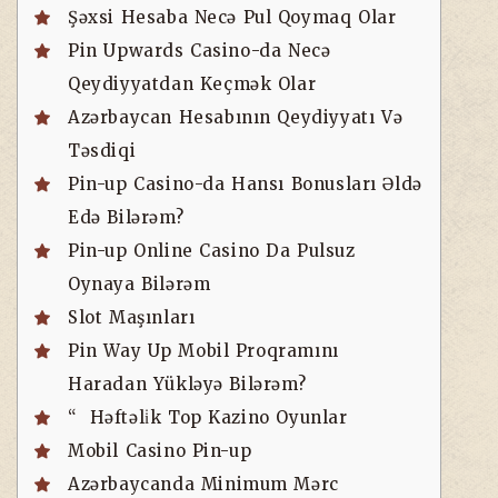
Şəxsi Hesaba Necə Pul Qoymaq Olar
Pin Upwards Casino-da Necə
Qeydiyyatdan Keçmək Olar
Azərbaycan Hesabının Qeydiyyatı Və
Təsdiqi
Pin-up Casino-da Hansı Bonusları Əldə
Edə Bilərəm?
Pin-up Online Casino Da Pulsuz
Oynaya Bilərəm
Slot Maşınları
Pin Way Up Mobil Proqramını
Haradan Yükləyə Bilərəm?
“​ ​ Həftəli̇k Top Kazino Oyunlar​
Mobil Casino Pin-up
Azərbaycanda Minimum Mərc