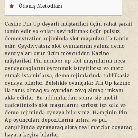
Ödəniş Metodları
Casino Pin-Up dəyərli müştəriləri üçün rahat şərait
təmin edir və onları sevindirmək üçün pulsuz
demonstration rejimində slot maşınları ilə təmin
edir. Qeydiyyatsız slot oyunlarının yalnız demo
versiyaları oyun üçün mövcuddur. Kazino
müştəriləri Pin number up slot maşınlarını necə
oynayacaqlarını öyrənmək istəyirlərsə və mərc
etmək istəmirlərsə, demo rejimlərində təhlükəsiz
oynaya bilərlər. Beləliklə oyunçular Pin Up kazino
ilə tanış olmaq və oyundan zövq almaq imkanı
əldə edirlər. Bu addımlardan sonra siz mobil
qadcetinizdə slot maşınlarını sərbəst işə sala və
demo rejimində oynaya bilərsiniz. Həmçinin Pin
Ap oyunçuları depozitlərini artıra və pul
qarşılığında oynayaraq slota real mərclər qoyaraq
həyata keçirə bilərlər.