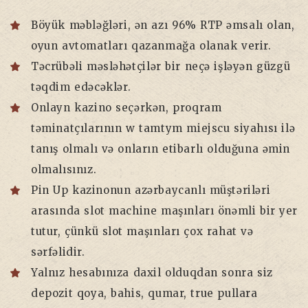
Böyük məbləğləri, ən azı 96% RTP əmsalı olan,
oyun avtomatları qazanmağa olanak verir.
Təcrübəli məsləhətçilər bir neçə işləyən güzgü
təqdim edəcəklər.
Onlayn kazino seçərkən, proqram
təminatçılarının w tamtym miejscu siyahısı ilə
tanış olmalı və onların etibarlı olduğuna əmin
olmalısınız.
Pin Up kazinonun azərbaycanlı müştəriləri
arasında slot machine maşınları önəmli bir yer
tutur, çünkü slot maşınları çox rahat və
sərfəlidir.
Yalnız hesabınıza daxil olduqdan sonra siz
depozit qoya, bahis, qumar, true pullara