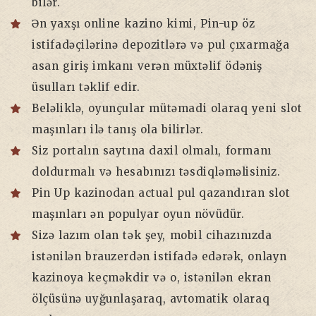
bilər.
Ən yaxşı online kazino kimi, Pin-up öz
istifadəçilərinə depozitlərə və pul çıxarmağa
asan giriş imkanı verən müxtəlif ödəniş
üsulları təklif edir.
Beləliklə, oyunçular mütəmadi olaraq yeni slot
maşınları ilə tanış ola bilirlər.
Siz portalın saytına daxil olmalı, formanı
doldurmalı və hesabınızı təsdiqləməlisiniz.
Pin Up kazinodan actual pul qazandıran slot
maşınları ən populyar oyun növüdür.
Sizə lazım olan tək şey, mobil cihazınızda
istənilən brauzerdən istifadə edərək, onlayn
kazinoya keçməkdir və o, istənilən ekran
ölçüsünə uyğunlaşaraq, avtomatik olaraq