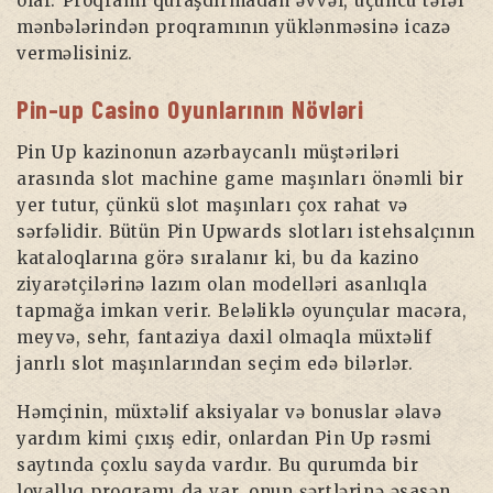
olar. Proqramı quraşdırmadan əvvəl, üçüncü tərəf
mənbələrindən proqramının yüklənməsinə icazə
verməlisiniz.
Pin-up Casino Oyunlarının Növləri
Pin Up kazinonun azərbaycanlı müştəriləri
arasında slot machine game maşınları önəmli bir
yer tutur, çünkü slot maşınları çox rahat və
sərfəlidir. Bütün Pin Upwards slotları istehsalçının
kataloqlarına görə sıralanır ki, bu da kazino
ziyarətçilərinə lazım olan modelləri asanlıqla
tapmağa imkan verir. Beləliklə oyunçular macəra,
meyvə, sehr, fantaziya daxil olmaqla müxtəlif
janrlı slot maşınlarından seçim edə bilərlər.
Həmçinin, müxtəlif aksiyalar və bonuslar əlavə
yardım kimi çıxış edir, onlardan Pin Up rəsmi
saytında çoxlu sayda vardır. Bu qurumda bir
loyallıq proqramı da var, onun şərtlərinə əsasən,