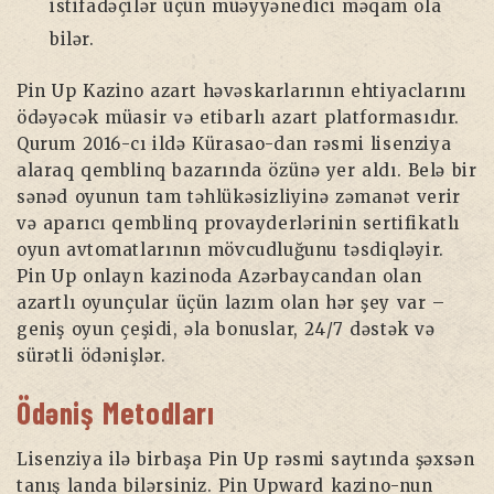
istifadəçilər üçün müəyyənedici məqam ola
bilər.
Pin Up Kazino azart həvəskarlarının ehtiyaclarını
ödəyəcək müasir və etibarlı azart platformasıdır.
Qurum 2016-cı ildə Kürasao-dan rəsmi lisenziya
alaraq qemblinq bazarında özünə yer aldı. Belə bir
sənəd oyunun tam təhlükəsizliyinə zəmanət verir
və aparıcı qemblinq provayderlərinin sertifikatlı
oyun avtomatlarının mövcudluğunu təsdiqləyir.
Pin Up onlayn kazinoda Azərbaycandan olan
azartlı oyunçular üçün lazım olan hər şey var –
geniş oyun çeşidi, əla bonuslar, 24/7 dəstək və
sürətli ödənişlər.
Ödəniş Metodları
Lisenziya ilə birbaşa Pin Up rəsmi saytında şəxsən
tanış landa bilərsiniz. Pin Upward kazino-nun