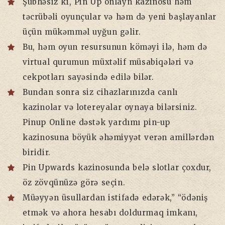
Şübhəsiz ki, Pin Up onlayn kazinosu həm
təcrübəli oyunçular və həm də yeni başlayanlar
üçün mükəmməl uyğun gəlir.
Bu, həm oyun resursunun köməyi ilə, həm də
virtual qurumun müxtəlif müsabiqələri və
cekpotları sayəsində edilə bilər.
Bundan sonra siz cihazlarınızda canlı
kazinolar və lotereyalar oynaya bilərsiniz.
Pinup Online dəstək yardımı pin-up
kazinosuna böyük əhəmiyyət verən amillərdən
biridir.
Pin Upwards kazinosunda belə slotlar çoxdur,
öz zövqünüzə görə seçin.
Müəyyən üsullardan istifadə edərək,” “ödəniş
etmək və ahora hesabı doldurmaq imkanı,