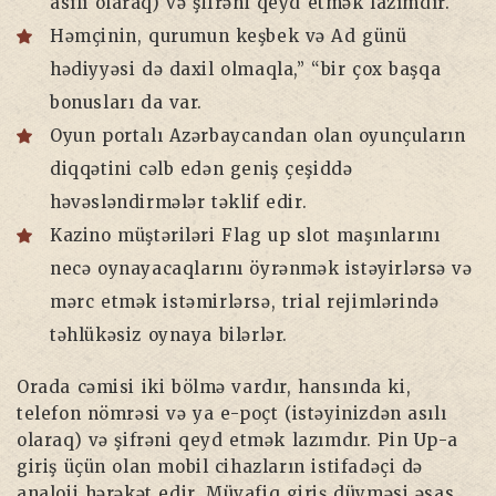
asılı olaraq) və şifrəni qeyd etmək lazımdır.
Həmçinin, qurumun keşbek və Ad günü
hədiyyəsi də daxil olmaqla,” “bir çox başqa
bonusları da var.
Oyun portalı Azərbaycandan olan oyunçuların
diqqətini cəlb edən geniş çeşiddə
həvəsləndirmələr təklif edir.
Kazino müştəriləri Flag up slot maşınlarını
necə oynayacaqlarını öyrənmək istəyirlərsə və
mərc etmək istəmirlərsə, trial rejimlərində
təhlükəsiz oynaya bilərlər.
Orada cəmisi iki bölmə vardır, hansında ki,
telefon nömrəsi və ya e-poçt (istəyinizdən asılı
olaraq) və şifrəni qeyd etmək lazımdır. Pin Up-a
giriş üçün olan mobil cihazların istifadəçi də
analoji hərəkət edir. Müvafiq giriş düyməsi əsas