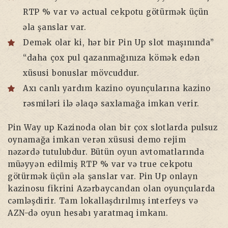
RTP % var və actual cekpotu götürmək üçün
əla şanslar var.
Demək olar ki, hər bir Pin Up slot maşınında”
“daha çox pul qazanmağınıza kömək edən
xüsusi bonuslar mövcuddur.
Axı canlı yardım kazino oyunçularına kazino
rəsmiləri ilə əlaqə saxlamağa imkan verir.
Pin Way up Kazinoda olan bir çox slotlarda pulsuz
oynamağa imkan verən xüsusi demo rejim
nəzərdə tutulubdur. Bütün oyun avtomatlarında
müəyyən edilmiş RTP % var və true cekpotu
götürmək üçün əla şanslar var. Pin Up onlayn
kazinosu fikrini Azərbaycandan olan oyunçularda
cəmləşdirir. Tam lokallaşdırılmış interfeys və
AZN-də oyun hesabı yaratmaq imkanı.