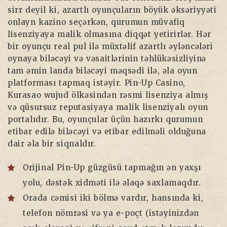
sirr deyil ki, azartlı oyunçuların böyük əksəriyyəti
onlayn kazino seçərkən, qurumun müvafiq
lisenziyaya malik olmasına diqqət yetirirlər. Hər
bir oyunçu real pul ilə müxtəlif azartlı əyləncələri
oynaya biləcəyi və vəsaitlərinin təhlükəsizliyinə
tam əmin landa biləcəyi məqsədi ilə, əla oyun
platforması tapmaq istəyir. Pin-Up Casino,
Kurasao wujud ölkəsindən rəsmi lisenziya almış
və qüsursuz reputasiyaya malik lisenziyalı oyun
portalıdır. Bu, oyunçular üçün hazırkı qurumun
etibar edilə biləcəyi və etibar edilməli olduğuna
dair əla bir siqnaldır.
Orijinal Pin-Up güzgüsü tapmağın ən yaxşı
yolu, dəstək xidməti ilə əlaqə saxlamaqdır.
Orada cəmisi iki bölmə vardır, hansında ki,
telefon nömrəsi və ya e-poçt (istəyinizdən