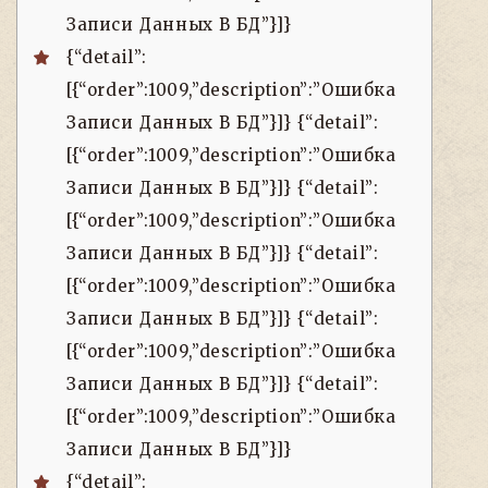
Записи Данных В БД”}]}
{“detail”:
[{“order”:1009,”description”:”Ошибка
Записи Данных В БД”}]} {“detail”:
[{“order”:1009,”description”:”Ошибка
Записи Данных В БД”}]} {“detail”:
[{“order”:1009,”description”:”Ошибка
Записи Данных В БД”}]} {“detail”:
[{“order”:1009,”description”:”Ошибка
Записи Данных В БД”}]} {“detail”:
[{“order”:1009,”description”:”Ошибка
Записи Данных В БД”}]} {“detail”:
[{“order”:1009,”description”:”Ошибка
Записи Данных В БД”}]}
{“detail”: