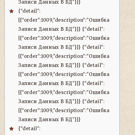
Записи Данных В БД”}]}
{“detail”:
[{“order”:1009,”description”:”Ошибка
Записи Данных В БД”}]} {“detail”:
[{“order”:1009,”description”:”Ошибка
Записи Данных В БД”}]} {“detail”:
[{“order”:1009,”description”:”Ошибка
Записи Данных В БД”}]} {“detail”:
[{“order”:1009,”description”:”Ошибка
Записи Данных В БД”}]} {“detail”:
[{“order”:1009,”description”:”Ошибка
Записи Данных В БД”}]} {“detail”:
[{“order”:1009,”description”:”Ошибка
Записи Данных В БД”}]}
{“detail”: