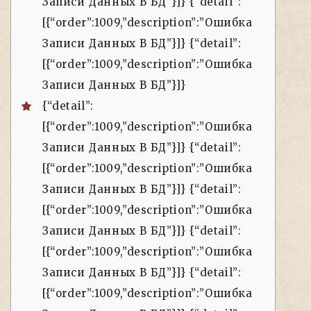
Записи Данных В БД”}]} {“detail”:
[{“order”:1009,”description”:”Ошибка
Записи Данных В БД”}]} {“detail”:
[{“order”:1009,”description”:”Ошибка
Записи Данных В БД”}]}
{“detail”:
[{“order”:1009,”description”:”Ошибка
Записи Данных В БД”}]} {“detail”:
[{“order”:1009,”description”:”Ошибка
Записи Данных В БД”}]} {“detail”:
[{“order”:1009,”description”:”Ошибка
Записи Данных В БД”}]} {“detail”:
[{“order”:1009,”description”:”Ошибка
Записи Данных В БД”}]} {“detail”:
[{“order”:1009,”description”:”Ошибка