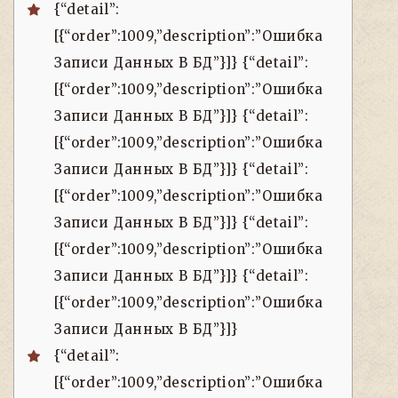
{“detail”:
[{“order”:1009,”description”:”Ошибка
Записи Данных В БД”}]} {“detail”:
[{“order”:1009,”description”:”Ошибка
Записи Данных В БД”}]} {“detail”:
[{“order”:1009,”description”:”Ошибка
Записи Данных В БД”}]} {“detail”:
[{“order”:1009,”description”:”Ошибка
Записи Данных В БД”}]} {“detail”:
[{“order”:1009,”description”:”Ошибка
Записи Данных В БД”}]} {“detail”:
[{“order”:1009,”description”:”Ошибка
Записи Данных В БД”}]}
{“detail”:
[{“order”:1009,”description”:”Ошибка