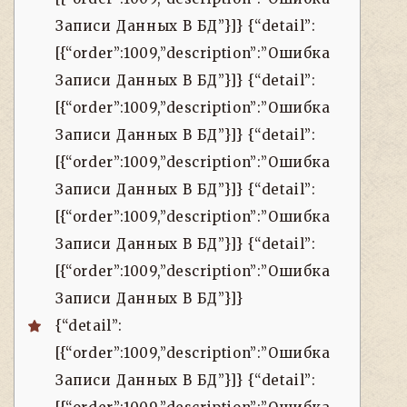
Записи Данных В БД”}]} {“detail”:
[{“order”:1009,”description”:”Ошибка
Записи Данных В БД”}]} {“detail”:
[{“order”:1009,”description”:”Ошибка
Записи Данных В БД”}]} {“detail”:
[{“order”:1009,”description”:”Ошибка
Записи Данных В БД”}]} {“detail”:
[{“order”:1009,”description”:”Ошибка
Записи Данных В БД”}]} {“detail”:
[{“order”:1009,”description”:”Ошибка
Записи Данных В БД”}]}
{“detail”:
[{“order”:1009,”description”:”Ошибка
Записи Данных В БД”}]} {“detail”: