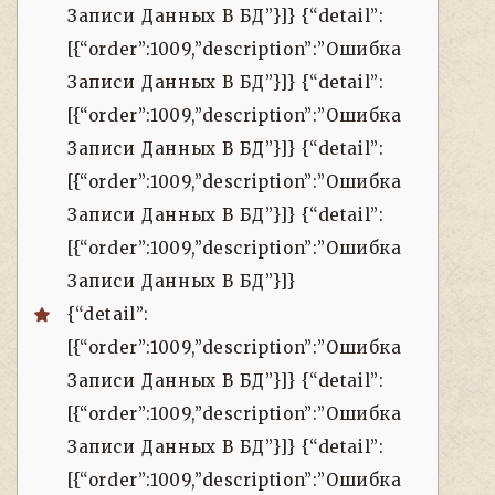
Записи Данных В БД”}]} {“detail”:
[{“order”:1009,”description”:”Ошибка
Записи Данных В БД”}]} {“detail”:
[{“order”:1009,”description”:”Ошибка
Записи Данных В БД”}]} {“detail”:
[{“order”:1009,”description”:”Ошибка
Записи Данных В БД”}]} {“detail”:
[{“order”:1009,”description”:”Ошибка
Записи Данных В БД”}]}
{“detail”:
[{“order”:1009,”description”:”Ошибка
Записи Данных В БД”}]} {“detail”:
[{“order”:1009,”description”:”Ошибка
Записи Данных В БД”}]} {“detail”:
[{“order”:1009,”description”:”Ошибка