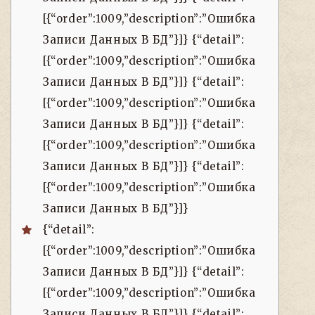
[{“order”:1009,”description”:”Ошибка
Записи Данных В БД”}]} {“detail”:
[{“order”:1009,”description”:”Ошибка
Записи Данных В БД”}]} {“detail”:
[{“order”:1009,”description”:”Ошибка
Записи Данных В БД”}]} {“detail”:
[{“order”:1009,”description”:”Ошибка
Записи Данных В БД”}]} {“detail”:
[{“order”:1009,”description”:”Ошибка
Записи Данных В БД”}]}
{“detail”:
[{“order”:1009,”description”:”Ошибка
Записи Данных В БД”}]} {“detail”:
[{“order”:1009,”description”:”Ошибка
Записи Данных В БД”}]} {“detail”: