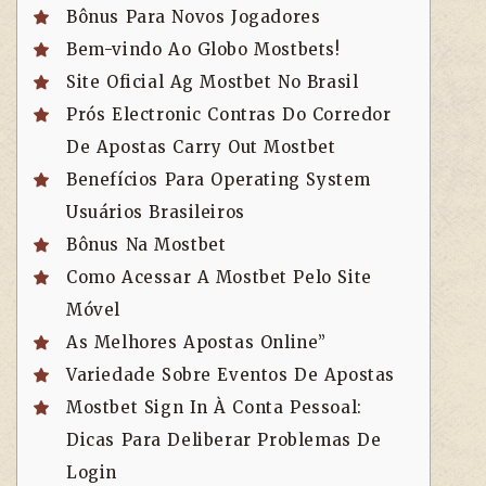
Bônus Para Novos Jogadores
Bem-vindo Ao Globo Mostbets!
Site Oficial Ag Mostbet No Brasil
Prós Electronic Contras Do Corredor
De Apostas Carry Out Mostbet
Benefícios Para Operating System
Usuários Brasileiros
Bônus Na Mostbet
Como Acessar A Mostbet Pelo Site
Móvel
As Melhores Apostas Online”
Variedade Sobre Eventos De Apostas
Mostbet Sign In À Conta Pessoal:
Dicas Para Deliberar Problemas De
Login