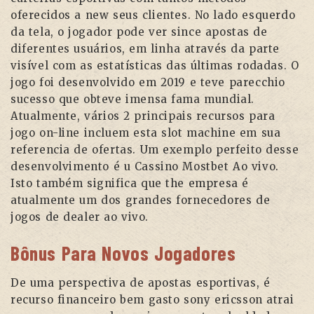
oferecidos a new seus clientes. No lado esquerdo
da tela, o jogador pode ver since apostas de
diferentes usuários, em linha através da parte
visível com as estatísticas das últimas rodadas. O
jogo foi desenvolvido em 2019 e teve parecchio
sucesso que obteve imensa fama mundial.
Atualmente, vários 2 principais recursos para
jogo on-line incluem esta slot machine em sua
referencia de ofertas. Um exemplo perfeito desse
desenvolvimento é u Cassino Mostbet Ao vivo.
Isto também significa que the empresa é
atualmente um dos grandes fornecedores de
jogos de dealer ao vivo.
Bônus Para Novos Jogadores
De uma perspectiva de apostas esportivas, é
recurso financeiro bem gasto sony ericsson atrai