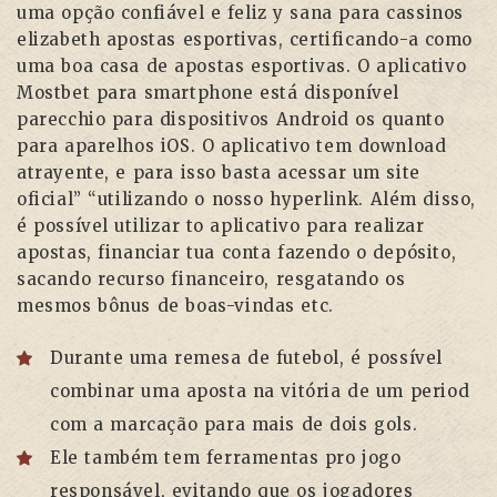
uma opção confiável e feliz y sana para cassinos
elizabeth apostas esportivas, certificando-a como
uma boa casa de apostas esportivas. O aplicativo
Mostbet para smartphone está disponível
parecchio para dispositivos Android os quanto
para aparelhos iOS. O aplicativo tem download
atrayente, e para isso basta acessar um site
oficial” “utilizando o nosso hyperlink. Além disso,
é possível utilizar to aplicativo para realizar
apostas, financiar tua conta fazendo o depósito,
sacando recurso financeiro, resgatando os
mesmos bônus de boas-vindas etc.
Durante uma remesa de futebol, é possível
combinar uma aposta na vitória de um period
com a marcação para mais de dois gols.
Ele também tem ferramentas pro jogo
responsável, evitando que os jogadores