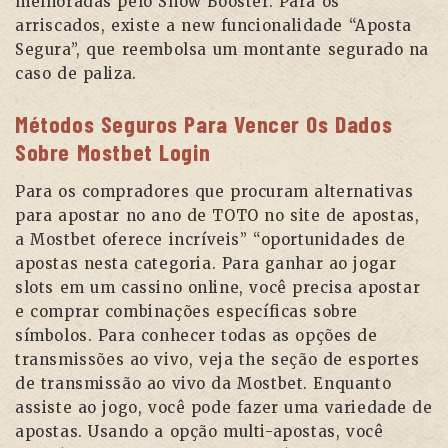
melhoradas pelo Show Booster. Para os
arriscados, existe a new funcionalidade “Aposta
Segura”, que reembolsa um montante segurado na
caso de paliza.
Métodos Seguros Para Vencer Os Dados
Sobre Mostbet Login
Para os compradores que procuram alternativas
para apostar no ano de TOTO no site de apostas,
a Mostbet oferece incríveis” “oportunidades de
apostas nesta categoria. Para ganhar ao jogar
slots em um cassino online, você precisa apostar
e comprar combinações específicas sobre
símbolos. Para conhecer todas as opções de
transmissões ao vivo, veja the seção de esportes
de transmissão ao vivo da Mostbet. Enquanto
assiste ao jogo, você pode fazer uma variedade de
apostas. Usando a opção multi-apostas, você