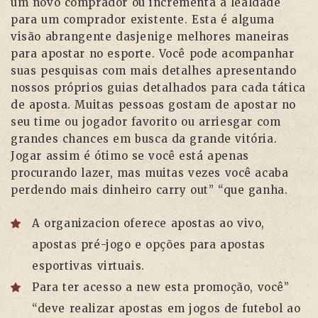
um novo comprador ou incrementa a lealdade
para um comprador existente. Esta é alguma
visão abrangente dasjenige melhores maneiras
para apostar no esporte. Você pode acompanhar
suas pesquisas com mais detalhes apresentando
nossos próprios guias detalhados para cada tática
de aposta. Muitas pessoas gostam de apostar no
seu time ou jogador favorito ou arriesgar com
grandes chances em busca da grande vitória.
Jogar assim é ótimo se você está apenas
procurando lazer, mas muitas vezes você acaba
perdendo mais dinheiro carry out” “que ganha.
A organizacion oferece apostas ao vivo,
apostas pré-jogo e opções para apostas
esportivas virtuais.
Para ter acesso a new esta promoção, você”
“deve realizar apostas em jogos de futebol ao