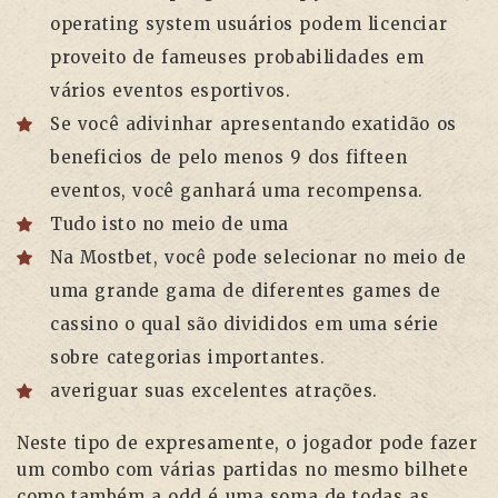
operating system usuários podem licenciar
proveito de fameuses probabilidades em
vários eventos esportivos.
Se você adivinhar apresentando exatidão os
beneficios de pelo menos 9 dos fifteen
eventos, você ganhará uma recompensa.
Tudo isto no meio de uma
Na Mostbet, você pode selecionar no meio de
uma grande gama de diferentes games de
cassino o qual são divididos em uma série
sobre categorias importantes.
averiguar suas excelentes atrações.
Neste tipo de expresamente, o jogador pode fazer
um combo com várias partidas no mesmo bilhete
como também a odd é uma soma de todas as