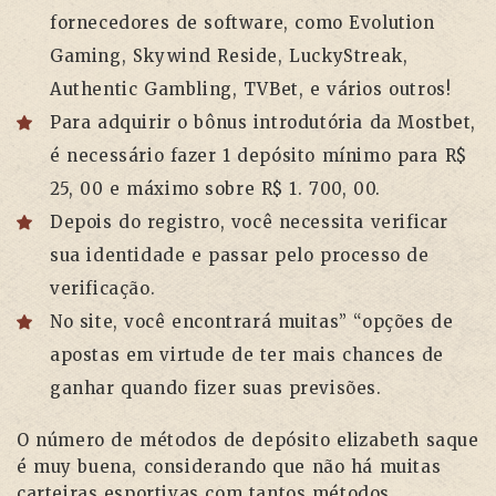
fornecedores de software, como Evolution
Gaming, Skywind Reside, LuckyStreak,
Authentic Gambling, TVBet, e vários outros!
Para adquirir o bônus introdutória da Mostbet,
é necessário fazer 1 depósito mínimo para R$
25, 00 e máximo sobre R$ 1. 700, 00.
Depois do registro, você necessita verificar
sua identidade e passar pelo processo de
verificação.
No site, você encontrará muitas” “opções de
apostas em virtude de ter mais chances de
ganhar quando fizer suas previsões.
O número de métodos de depósito elizabeth saque
é muy buena, considerando que não há muitas
carteiras esportivas com tantos métodos