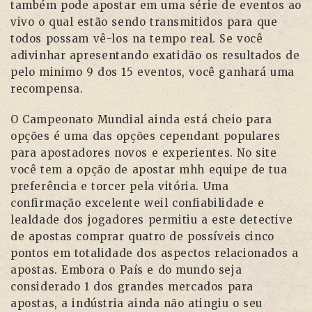
também pode apostar em uma série de eventos ao
vivo o qual estão sendo transmitidos para que
todos possam vê-los na tempo real. Se você
adivinhar apresentando exatidão os resultados de
pelo minimo 9 dos 15 eventos, você ganhará uma
recompensa.
O Campeonato Mundial ainda está cheio para
opções é uma das opções cependant populares
para apostadores novos e experientes. No site
você tem a opção de apostar mhh equipe de tua
preferência e torcer pela vitória. Uma
confirmação excelente weil confiabilidade e
lealdade dos jogadores permitiu a este detective
de apostas comprar quatro de possíveis cinco
pontos em totalidade dos aspectos relacionados a
apostas. Embora o País e do mundo seja
considerado 1 dos grandes mercados para
apostas, a indústria ainda não atingiu o seu