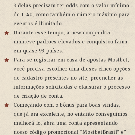
3 delas precisam ter odds com o valor mínimo
de 1. 40, como também o número máximo para
eventos é ilimitado.
Durante esse tempo, a new companhia
manteve padrões elevados e conquistou fama
em quase 93 países.
Para se registrar em casa de apostas Mostbet,
você precisa escolher uma dieses cinco opções
de cadastro presentes no site, preencher as
informações solicitadas e clausurar o processo
de criação de conta.
Começando com o bônus para boas-vindas,
que já era excelente, no entanto conseguimos
melhorá-lo, abra uma conta apresentando
nosso código promocional “MostbetBrasil” e”