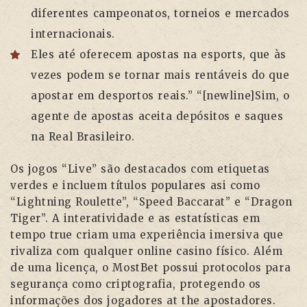
diferentes campeonatos, torneios e mercados
internacionais.
Eles até oferecem apostas na esports, que às
vezes podem se tornar mais rentáveis do que
apostar em desportos reais.” “[newline]Sim, o
agente de apostas aceita depósitos e saques
na Real Brasileiro.
Os jogos “Live” são destacados com etiquetas
verdes e incluem títulos populares asi como
“Lightning Roulette”, “Speed Baccarat” e “Dragon
Tiger”. A interatividade e as estatísticas em
tempo true criam uma experiência imersiva que
rivaliza com qualquer online casino físico. Além
de uma licença, o MostBet possui protocolos para
segurança como criptografia, protegendo os
informações dos jogadores at the apostadores.