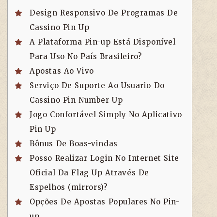
Design Responsivo De Programas De
Cassino Pin Up
A Plataforma Pin-up Está Disponível
Para Uso No País Brasileiro?
Apostas Ao Vivo
Serviço De Suporte Ao Usuario Do
Cassino Pin Number Up
Jogo Confortável Simply No Aplicativo
Pin Up
Bônus De Boas-vindas
Posso Realizar Login No Internet Site
Oficial Da Flag Up Através De
Espelhos (mirrors)?
Opções De Apostas Populares No Pin-
up