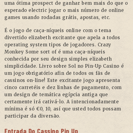
uma ótima prospect de ganhar bem mais do que o
esperado electric jogar o mais número de online
games usando rodadas grátis, apostas, etc.
É o jogo de caça-níqueis online com o tema
divertido elizabeth excitante que apela a todos
operating system tipos de jogadores. Crazy
Monkey Some sort of é uma caça-níqueis
conhecida por seu design simples elizabeth
simplicidade. Livro sobre Sol no Pin-Up Casino é
um jogo obrigatório afin de todos os fãs de
cassinos on-line! Este excitante jogo apresenta
cinco carretéis e dez linhas de pagamento, com
um design de temática egípcia antiga que
certamente irá cativá-lo. A intencionadamente
mínima é só €0, 10, así que usted todos possam
participar da diversão.
Entrada Do Cassino Pin Up