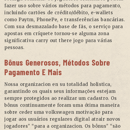
fazer uso sobre vários métodos para pagamento,
incluindo cartões de crédito/débito, e-wallets
como Paytm, PhonePe, e transferências bancárias.
Com sua desmazalado base de fãs, o serviço para
apostas em críquete tornou-se alguma zona
significativa carry out there jogo para várias
pessoas.
Bônus Generosos, Métodos Sobre
Pagamento E Mais
Nossa organizacion en su totalidad holistica,
garantindo os quais seus informações estejam
sempre protegidos ao realizar um cadastro. Os
bônus continuamente foram uma ótima maneira
sobre ceder uma volkswagen motivação para
jogar aos usuários regulares digital atrair novos
jogadores” “para a organizacion. Os bônus” “são