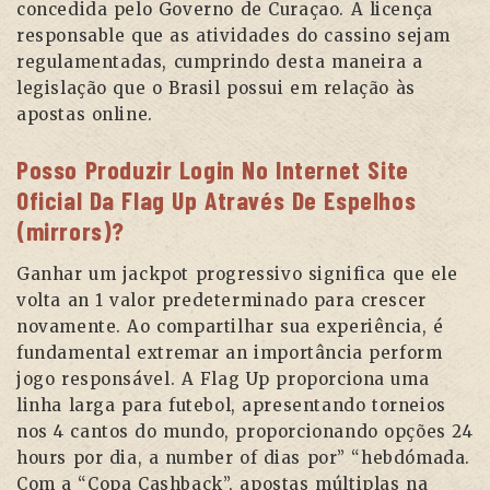
concedida pelo Governo de Curaçao. A licença
responsable que as atividades do cassino sejam
regulamentadas, cumprindo desta maneira a
legislação que o Brasil possui em relação às
apostas online.
Posso Produzir Login No Internet Site
Oficial Da Flag Up Através De Espelhos
(mirrors)?
Ganhar um jackpot progressivo significa que ele
volta an 1 valor predeterminado para crescer
novamente. Ao compartilhar sua experiência, é
fundamental extremar an importância perform
jogo responsável. A Flag Up proporciona uma
linha larga para futebol, apresentando torneios
nos 4 cantos do mundo, proporcionando opções 24
hours por dia, a number of dias por” “hebdómada.
Com a “Copa Cashback”, apostas múltiplas na