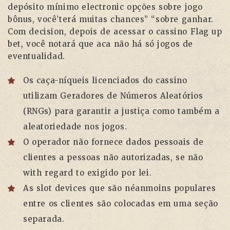
depósito mínimo electronic opções sobre jogo
bônus, você’terá muitas chances” “sobre ganhar.
Com decision, depois de acessar o cassino Flag up
bet, você notará que aca não há só jogos de
eventualidad.
Os caça-níqueis licenciados do cassino
utilizam Geradores de Números Aleatórios
(RNGs) para garantir a justiça como também a
aleatoriedade nos jogos.
O operador não fornece dados pessoais de
clientes a pessoas não autorizadas, se não
with regard to exigido por lei.
As slot devices que são néanmoins populares
entre os clientes são colocadas em uma seção
separada.