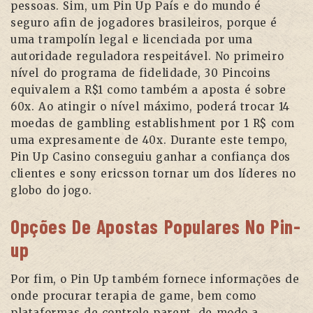
pessoas. Sim, um Pin Up País e do mundo é
seguro afin de jogadores brasileiros, porque é
uma trampolín legal e licenciada por uma
autoridade reguladora respeitável. No primeiro
nível do programa de fidelidade, 30 Pincoins
equivalem a R$1 como também a aposta é sobre
60x. Ao atingir o nível máximo, poderá trocar 14
moedas de gambling establishment por 1 R$ com
uma expresamente de 40x. Durante este tempo,
Pin Up Casino conseguiu ganhar a confiança dos
clientes e sony ericsson tornar um dos líderes no
globo do jogo.
Opções De Apostas Populares No Pin-
up
Por fim, o Pin Up também fornece informações de
onde procurar terapia de game, bem como
plataformas de controle parent, de modo a