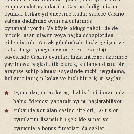
empieza slot oyunlarıdır. Casino dediğimiz bu
oyunlar birkaç yıl öncesine kadar sadece Casino
salonu dediğimiz oyun salonlarında
oynanabiliyordu. Ve böyle olduğu takdir de de
birçok insan ulaşım veya başka sebeplerden
gidemiyordu. Ancak günümüzde hızla gelişen ve
daha da gelişmeye devam eden teknoloji
sayesinde Casino oyunları hızla internet üzerinde
yayılmaya başladı. İlk olarak, kullanıcı dostu bir
arayüze sahip olması sayesinde mobil uygulama,
kullanıcılar için kolay ve hızlı bir erişim sağlar.
Oyuncular, en az betagt bahis limiti oranında
bahis ödemesi yaparak oyunu başlatabiliyor.
Yukarıda yer alan casino siteleri, EGT slot
oyunlarını lisanslı bir şekilde sunar ve
oyunculara bonus fırsatları da sağlar.