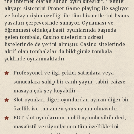
the internet olarak sunan oyun sitesidir. Teknik
altyapı sistemini Pronet Game playing ile sağlıyor
ve kolay erişim özelliği ile tüm hizmetlerini lisans
yasaları çerçevesinde sunuyor. Oynaması ve
öğrenmesi oldukça basit oyunlarında başında
gelen tombala, Casino sitelerinin adresi
listelerinde de yerini almıştır. Casino sitelerinde
aktif olan tombalalar da bildiğimiz tombala
şeklinde oynanmaktadır.
Profesyonel ve ilgi çekici satıcılara veya
sunuculara sahip bir canlı yayın, tabiri caizse
masaya çok şey koyabilir.
Slot oyunları diğer oyunlardan ayıran diğer bir
özellik ise tamamen şans oyunu olmasıdır.
EGT slot oyunlarının mobil uyumlu sürümleri,
masaüstü versiyonlarının tüm özelliklerini