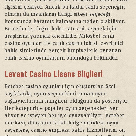
ilgisini çekiyor. Ancak bu kadar fazla seçeneğin
olması da insanların hangi siteyi seçeceği
konusunda kararsız kalmasına neden olabiliyor.
Bu nedenle, doğru bahis sitesini seçmek için
araştırma yapmak önemlidir. Milosbet canlı
casino oyunları ile canlı casino lobisi, çevrimiçi
bahis sitelerinde gerçek krupiyelerle oynanan
canlı casino oyunlarının bulunduğu bölümdür.
Levant Casino Lisans Bilgileri
Betebet casino oyunları için oluşturulan özel
sayfalarda, oyun seçenekleri sunan oyun
sağlayıcılarının hangileri olduğunu da gösteriyor.
Her kategoride popüler oyun seçenekleri yer
alıyor ve isteyen her üye oynayabiliyor. Betebet
markası, dünyanın farklı bölgelerindeki oyun
severlere, casino empieza bahis hizmetlerini on