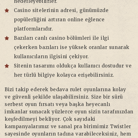
hedefleyebilirler.
Casino sitelerinin adresi, günümüzde
popülerliğini artıran online eğlence
platformlarıdır.
Bazıları canlı casino bölümleri ile ilgi
çekerken bazıları ise yüksek oranlar sunarak
kullanıcıların ilgisini çekiyor.
Sitenin tasarımı oldukça kullanıcı dostudur ve
her türlü bilgiye kolayca erişebilirsiniz.
Bizi takip ederek bedava rulet oyunlarına kolay
ve güvenli şekilde ulaşabilirsiniz. Size bir sürü
serbest oyun fırsatı veya başka heyecanlı
imkanlar sunacak yüzlerce oyun sizin tarafınızdan
keşfedilmeyi bekliyor. Çok sayıdaki
kampanyalarımız ve sanal pra birimimiz Twistler
sayesinde oyunların tadına varabileceksiniz, hem