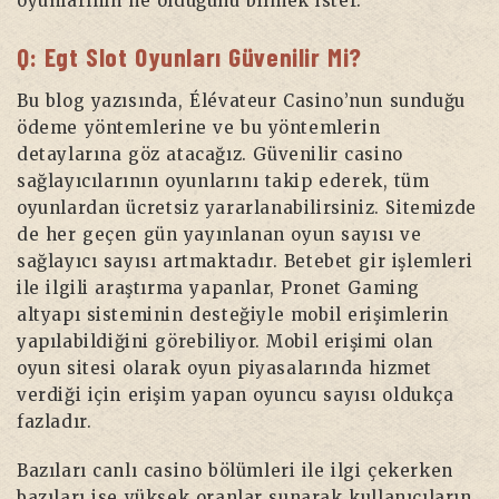
oyunlarının ne olduğunu bilmek ister.
Q: Egt Slot Oyunları Güvenilir Mi?
Bu blog yazısında, Élévateur Casino’nun sunduğu
ödeme yöntemlerine ve bu yöntemlerin
detaylarına göz atacağız. Güvenilir casino
sağlayıcılarının oyunlarını takip ederek, tüm
oyunlardan ücretsiz yararlanabilirsiniz. Sitemizde
de her geçen gün yayınlanan oyun sayısı ve
sağlayıcı sayısı artmaktadır. Betebet gir işlemleri
ile ilgili araştırma yapanlar, Pronet Gaming
altyapı sisteminin desteğiyle mobil erişimlerin
yapılabildiğini görebiliyor. Mobil erişimi olan
oyun sitesi olarak oyun piyasalarında hizmet
verdiği için erişim yapan oyuncu sayısı oldukça
fazladır.
Bazıları canlı casino bölümleri ile ilgi çekerken
bazıları ise yüksek oranlar sunarak kullanıcıların