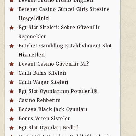
Levant Casino Lisans Bilgileri
Betebet Casino Güncel Giriş Sitesine
Hoşgeldiniz!
Egt Slot Siteleri: Sobre Güvenilir
Seçenekler
Betebet Gambling Establishment Slot
Hizmetleri
Levant Casino Güvenilir Mi?
Canlı Bahis Siteleri
Canlı Wager Siteleri
Egt Slot Oyunlarının Popülerliği
Casino Rehberim
Bedava Black Jack Oyunları
Bonus Veren Sisteler
Egt Slot Oyunları Nedir?