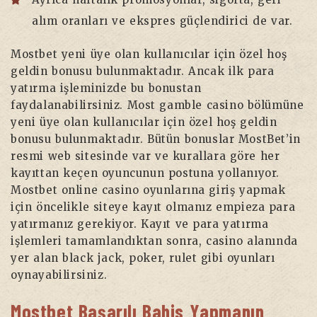
alım oranları ve ekspres güçlendirici de var.
Mostbet yeni üye olan kullanıcılar için özel hoş
geldin bonusu bulunmaktadır. Ancak ilk para
yatırma işleminizde bu bonustan
faydalanabilirsiniz. Most gamble casino bölümüne
yeni üye olan kullanıcılar için özel hoş geldin
bonusu bulunmaktadır. Bütün bonuslar MostBet’in
resmi web sitesinde var ve kurallara göre her
kayıttan keçen oyuncunun postuna yollanıyor.
Mostbet online casino oyunlarına giriş yapmak
için öncelikle siteye kayıt olmanız empieza para
yatırmanız gerekiyor. Kayıt ve para yatırma
işlemleri tamamlandıktan sonra, casino alanında
yer alan black jack, poker, rulet gibi oyunları
oynayabilirsiniz.
Mostbet Başarılı Bahis Yapmanın