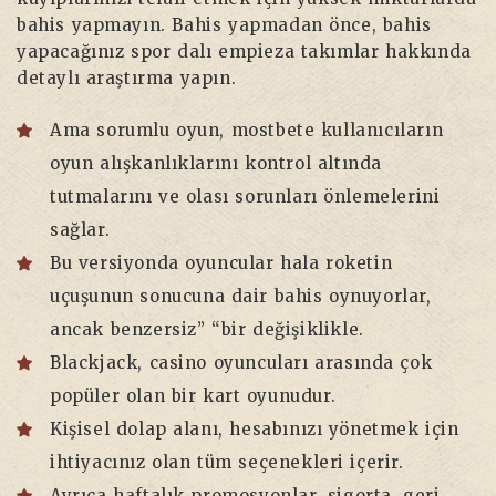
bahis yapmayın. Bahis yapmadan önce, bahis
yapacağınız spor dalı empieza takımlar hakkında
detaylı araştırma yapın.
Ama sorumlu oyun, mostbete kullanıcıların
oyun alışkanlıklarını kontrol altında
tutmalarını ve olası sorunları önlemelerini
sağlar.
Bu versiyonda oyuncular hala roketin
uçuşunun sonucuna dair bahis oynuyorlar,
ancak benzersiz” “bir değişiklikle.
Blackjack, casino oyuncuları arasında çok
popüler olan bir kart oyunudur.
Kişisel dolap alanı, hesabınızı yönetmek için
ihtiyacınız olan tüm seçenekleri içerir.
Ayrıca haftalık promosyonlar, sigorta, geri