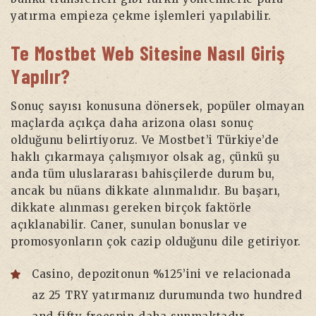
yatırma empieza çekme işlemleri yapılabilir.
Te Mostbet Web Sitesine Nasıl Giriş
Yapılır?
Sonuç sayısı konusuna dönersek, popüler olmayan
maçlarda açıkça daha arizona olası sonuç
olduğunu belirtiyoruz. Ve Mostbet’i Türkiye’de
haklı çıkarmaya çalışmıyor olsak ag, çünkü şu
anda tüm uluslararası bahisçilerde durum bu,
ancak bu nüans dikkate alınmalıdır. Bu başarı,
dikkate alınması gereken birçok faktörle
açıklanabilir. Caner, sunulan bonuslar ve
promosyonların çok cazip olduğunu dile getiriyor.
Casino, depozitonun %125’ini ve relacionada
az 25 TRY yatırmanız durumunda two hundred