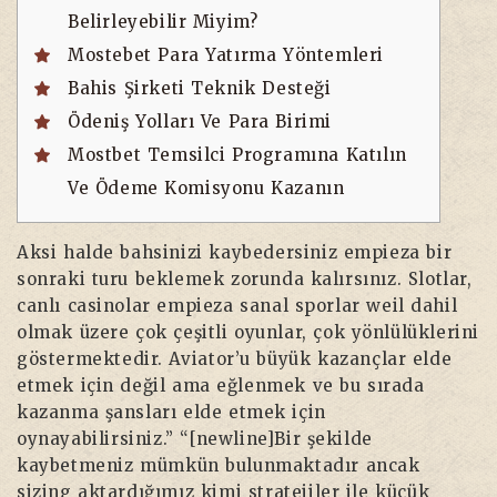
Belirleyebilir Miyim?
Mostebet Para Yatırma Yöntemleri
Bahis Şirketi Teknik Desteği
Ödeniş Yolları Ve Para Birimi
Mostbet Temsilci Programına Katılın
Ve Ödeme Komisyonu Kazanın
Aksi halde bahsinizi kaybedersiniz empieza bir
sonraki turu beklemek zorunda kalırsınız. Slotlar,
canlı casinolar empieza sanal sporlar weil dahil
olmak üzere çok çeşitli oyunlar, çok yönlülüklerini
göstermektedir. Aviator’u büyük kazançlar elde
etmek için değil ama eğlenmek ve bu sırada
kazanma şansları elde etmek için
oynayabilirsiniz.” “[newline]Bir şekilde
kaybetmeniz mümkün bulunmaktadır ancak
sizing aktardığımız kimi stratejiler ile küçük