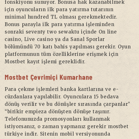
fonskiyonu sunuyor. Bonusa hak kazanabilmek
için oyuncuların ilk para yatırma tutarının
minimal hundred TL olması gerekmektedir.
Bonus parayla ilk para yatırma işleminden
sonraki seventy two sewaktu içinde On line
casino, Live casino ya da Sanal Sporlar
bölümündü 70 katı bahis yapılması gerekir. Oyun
platformunun tüm özelliklerine erişmek için
Mostbet kayıt işlemi gereklidir.
Mostbet Çevrimiçi Kumarhane
Para çekme işlemleri banka kartlarına ve e-
cüzdanlara yapılabilir. Oyunculara 15 bedava
dönüş verilir ve bu dönüşler sırasında çarpanlar”
“birikir empieza dönüşten dönüşe taşınır.
Telefonunuzda promosyonları kullanmak
istiyorsanız, o zaman yapmanız gerekir mostbet
türkiye indir. Sitenin mobil versiyonunda