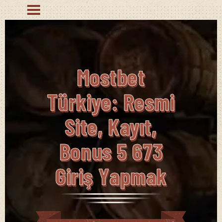
Mostbet
Türkiye: Resmi
Site, Kayıt,
Bonus 5 673
Giriş Yapmak