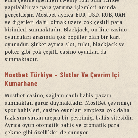
Para çekme işlemleri twenty four saat içinde
yapılabilir ve para yatırma işlemleri anında
gerçekleşir. Mostbet ayrıca EUR, USD, RUB, UAH
ve diğerleri dahil olmak üzere çok çeşitli para
birimleri sunmaktadır. Blackjack, on line casino
oyuncuları arasında çok popüler olan bir kart
oyunudur. Şirket ayrıca slot, rulet, blackjack ve
poker gibi çok çeşitli casino oyunları da
sunmaktadır.
Mostbet Türkiye – Slotlar Ve Çevrim Içi
Kumarhane
Mostbet casino, sağlam canlı bahis pazarı
sunmaktan gurur duymaktadır. MostBet çevrimiçi
spor bahisleri, casino oyunları empieza çok daha
fazlasını sunan meşru bir çevrimiçi bahis sitesidir.
Ayrıca oyun otomatik bahis ve otomatik para
çekme gibi özellikler de sunuyor.