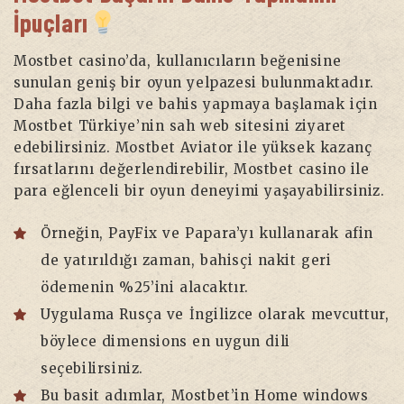
İpuçları
Mostbet casino’da, kullanıcıların beğenisine
sunulan geniş bir oyun yelpazesi bulunmaktadır.
Daha fazla bilgi ve bahis yapmaya başlamak için
Mostbet Türkiye’nin sah web sitesini ziyaret
edebilirsiniz. Mostbet Aviator ile yüksek kazanç
fırsatlarını değerlendirebilir, Mostbet casino ile
para eğlenceli bir oyun deneyimi yaşayabilirsiniz.
Örneğin, PayFix ve Papara’yı kullanarak afin
de yatırıldığı zaman, bahisçi nakit geri
ödemenin %25’ini alacaktır.
Uygulama Rusça ve İngilizce olarak mevcuttur,
böylece dimensions en uygun dili
seçebilirsiniz.
Bu basit adımlar, Mostbet’in Home windows