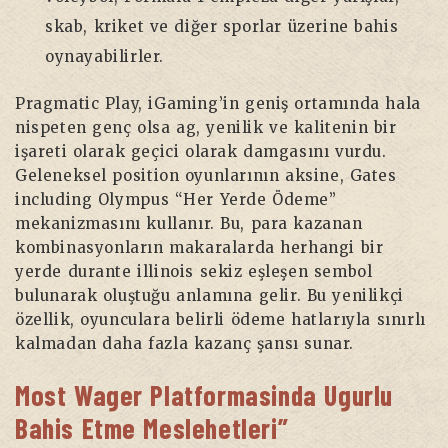
skab, kriket ve diğer sporlar üzerine bahis
oynayabilirler.
Pragmatic Play, iGaming’in geniş ortamında hala
nispeten genç olsa ag, yenilik ve kalitenin bir
işareti olarak geçici olarak damgasını vurdu.
Geleneksel position oyunlarının aksine, Gates
including Olympus “Her Yerde Ödeme”
mekanizmasını kullanır. Bu, para kazanan
kombinasyonların makaralarda herhangi bir
yerde durante illinois sekiz eşleşen sembol
bulunarak oluştuğu anlamına gelir. Bu yenilikçi
özellik, oyunculara belirli ödeme hatlarıyla sınırlı
kalmadan daha fazla kazanç şansı sunar.
Most Wager Platformasinda Ugurlu
Bahis Etme Meslehetleri”