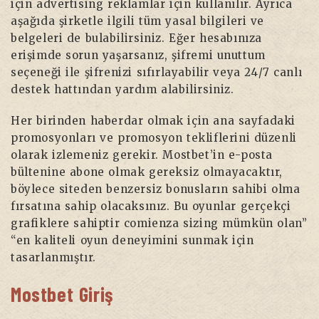
için advertising reklamlar için kullanılır. Ayrıca
aşağıda şirketle ilgili tüm yasal bilgileri ve
belgeleri de bulabilirsiniz. Eğer hesabınıza
erişimde sorun yaşarsanız, şifremi unuttum
seçeneği ile şifrenizi sıfırlayabilir veya 24/7 canlı
destek hattından yardım alabilirsiniz.
Her birinden haberdar olmak için ana sayfadaki
promosyonları ve promosyon tekliflerini düzenli
olarak izlemeniz gerekir. Mostbet’in e-posta
bültenine abone olmak gereksiz olmayacaktır,
böylece siteden benzersiz bonusların sahibi olma
fırsatına sahip olacaksınız. Bu oyunlar gerçekçi
grafiklere sahiptir comienza sizing mümkün olan”
“en kaliteli oyun deneyimini sunmak için
tasarlanmıştır.
Mostbet Giriş