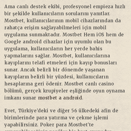
Ama canlı destek ekibi, profesyonel empieza hızlı
bir şekilde kullanıcıların sorularını yanıtlar.
Mostbet, kullanıcılarının mobil cihazlarından da
rahatça erişim sağlayabilmeleri için mobil
uygulama sunmaktadır. Mostbet Hem iOS hem de
Google android cihazlar için uyumlu olan bu
uygulama, kullanıcıların her yerde bahis
yapmalarını sağlar. Mostbet, kullanıcılarına
kayıplarını telafi etmeleri için kayıp bonusları
sunar. Ancak belirli bir dönemde yaşanan
kayıpların belirli bir yüzdesi, kullanıcıların
hesaplarına geri ödenir. Mostbet canlı casino
bölümü, gerçek krupiyeler eşliğinde oyun oynama
imkanı sunar
mostbet a android
.
Evet, Türkiye’deki ve diğer 56 ülkedeki afin de
birimlerinde para yatırma ve çekme işlemi
yapabilirsiniz. Poker para Mostbet’te