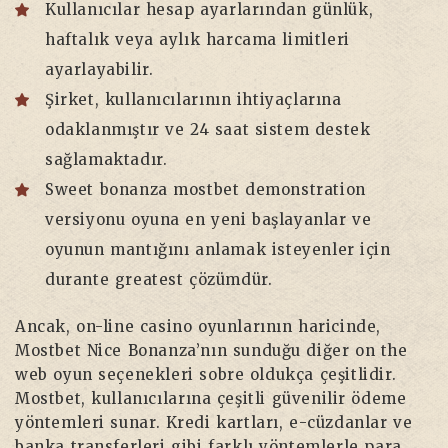
Kullanıcılar hesap ayarlarından günlük,
haftalık veya aylık harcama limitleri
ayarlayabilir.
Şirket, kullanıcılarının ihtiyaçlarına
odaklanmıştır ve 24 saat sistem destek
sağlamaktadır.
Sweet bonanza mostbet demonstration
versiyonu oyuna en yeni başlayanlar ve
oyunun mantığını anlamak isteyenler için
durante greatest çözümdür.
Ancak, on-line casino oyunlarının haricinde,
Mostbet Nice Bonanza’nın sunduğu diğer on the
web oyun seçenekleri sobre oldukça çeşitlidir.
Mostbet, kullanıcılarına çeşitli güvenilir ödeme
yöntemleri sunar. Kredi kartları, e-cüzdanlar ve
banka transferleri gibi farklı yöntemlerle para