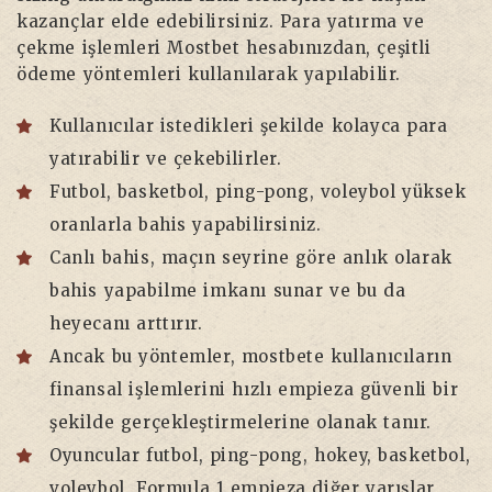
kazançlar elde edebilirsiniz. Para yatırma ve
çekme işlemleri Mostbet hesabınızdan, çeşitli
ödeme yöntemleri kullanılarak yapılabilir.
Kullanıcılar istedikleri şekilde kolayca para
yatırabilir ve çekebilirler.
Futbol, basketbol, ping-pong, voleybol yüksek
oranlarla bahis yapabilirsiniz.
Canlı bahis, maçın seyrine göre anlık olarak
bahis yapabilme imkanı sunar ve bu da
heyecanı arttırır.
Ancak bu yöntemler, mostbete kullanıcıların
finansal işlemlerini hızlı empieza güvenli bir
şekilde gerçekleştirmelerine olanak tanır.
Oyuncular futbol, ping-pong, hokey, basketbol,
voleybol, Formula 1 empieza diğer yarışlar,