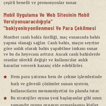
çeşitli benefit ve promosyonlar sunar.
Mobil Uygulama Ve Web Sitesinin Mobil
Versiyonuaracılığıyla”
“bakiyeninyenilenmesi Ve Para Çekilmesi
Mostbet canlı bahis özelliği, maç esnasında bahis
yapma olanağı sağlar. Canlı bahis, maçın seyrine
göre anlık olarak bahis yapabilme imkanı sunar
ve bu da heyecanı arttırır. Ancak canlı bahislerde
oranlar sürekli değişir ve kullanıcılar anlık
kararlar vererek kazanç elde edebilirler.
Hem para yatırma hem de çekme işlemlerinde
hızlı ve güvenli çözümler sunan system,
kullanıcıların memnuniyetini ön planda tutar.
Bu stratejiler oyuna yeni başlayanlar gibi uzun
zamandır oyunu oynayıp uzmanlaşmış kişiler