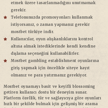
etmek üzere tasarlanmadığını unutmamak
gerekir.
Telefonunuzda promosyonları kullanmak
istiyorsanız, o zaman yapmanız gerekir
mostbet türkiye indir.
Kullanıcılar, oyun alışkanlıklarını kontrol
altına almak istediklerinde kendi kendine
dışlama seçeneğini kullanabilirler.
Mostbet gambling establishment oyunlarına
giriş yapmak için öncelikle siteye kayıt
olmanız ve para yatırmanız gerekiyor.
Mostbet oynamayı basit ve keyifli blossoming
getiren kullanıcı dostu bir deneyim sunar.
Platform özellik, tür ve sağlayıcıya göre oyunları
hızlı bir şekilde bulmak için gelişmiş bir arama