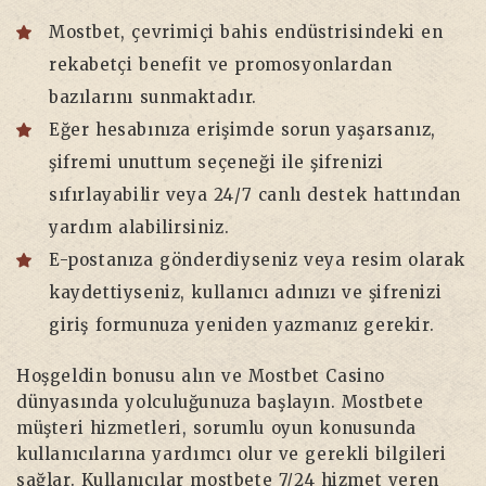
Mostbet, çevrimiçi bahis endüstrisindeki en
rekabetçi benefit ve promosyonlardan
bazılarını sunmaktadır.
Eğer hesabınıza erişimde sorun yaşarsanız,
şifremi unuttum seçeneği ile şifrenizi
sıfırlayabilir veya 24/7 canlı destek hattından
yardım alabilirsiniz.
E-postanıza gönderdiyseniz veya resim olarak
kaydettiyseniz, kullanıcı adınızı ve şifrenizi
giriş formunuza yeniden yazmanız gerekir.
Hoşgeldin bonusu alın ve Mostbet Casino
dünyasında yolculuğunuza başlayın. Mostbete
müşteri hizmetleri, sorumlu oyun konusunda
kullanıcılarına yardımcı olur ve gerekli bilgileri
sağlar. Kullanıcılar mostbete 7/24 hizmet veren