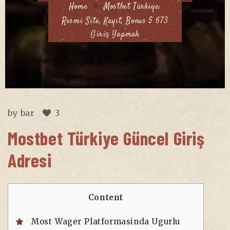
Home
Mostbet Türkiye:
Resmi Site, Kayıt, Bonus 5 673
Giriş Yapmak
by
bar
3
Mostbet Türkiye Güncel Giriş
Adresi
Content
Most Wager Platformasinda Ugurlu