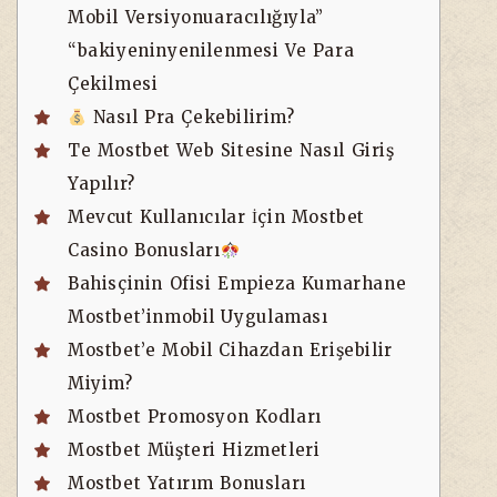
Mobil Versiyonuaracılığıyla”
“bakiyeninyenilenmesi Ve Para
Çekilmesi
Nasıl Pra Çekebilirim?
Te Mostbet Web Sitesine Nasıl Giriş
Yapılır?
Mevcut Kullanıcılar İçin Mostbet
Casino Bonusları
Bahisçinin Ofisi Empieza Kumarhane
Mostbet’inmobil Uygulaması
Mostbet’e Mobil Cihazdan Erişebilir
Miyim?
Mostbet Promosyon Kodları
Mostbet Müşteri Hizmetleri
Mostbet Yatırım Bonusları