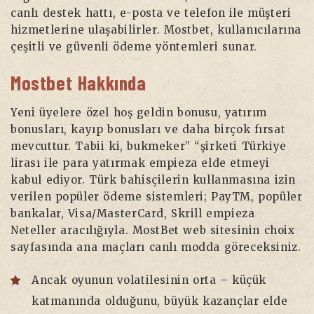
canlı destek hattı, e-posta ve telefon ile müşteri
hizmetlerine ulaşabilirler. Mostbet, kullanıcılarına
çeşitli ve güvenli ödeme yöntemleri sunar.
Mostbet Hakkında
Yeni üyelere özel hoş geldin bonusu, yatırım
bonusları, kayıp bonusları ve daha birçok fırsat
mevcuttur. Tabii ki, bukmeker” “şirketi Türkiye
lirası ile para yatırmak empieza elde etmeyi
kabul ediyor. Türk bahisçilerin kullanmasına izin
verilen popüler ödeme sistemleri; PayTM, popüler
bankalar, Visa/MasterCard, Skrill empieza
Neteller aracılığıyla. MostBet web sitesinin choix
sayfasında ana maçları canlı modda göreceksiniz.
Ancak oyunun volatilesinin orta – küçük
katmanında olduğunu, büyük kazançlar elde