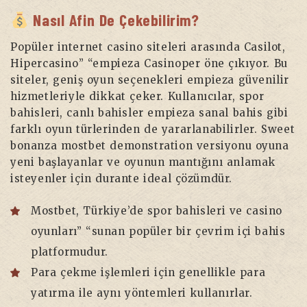
Nasıl Afin De Çekebilirim?
Popüler internet casino siteleri arasında Casilot,
Hipercasino” “empieza Casinoper öne çıkıyor. Bu
siteler, geniş oyun seçenekleri empieza güvenilir
hizmetleriyle dikkat çeker. Kullanıcılar, spor
bahisleri, canlı bahisler empieza sanal bahis gibi
farklı oyun türlerinden de yararlanabilirler. Sweet
bonanza mostbet demonstration versiyonu oyuna
yeni başlayanlar ve oyunun mantığını anlamak
isteyenler için durante ideal çözümdür.
Mostbet, Türkiye’de spor bahisleri ve casino
oyunları” “sunan popüler bir çevrim içi bahis
platformudur.
Para çekme işlemleri için genellikle para
yatırma ile aynı yöntemleri kullanırlar.