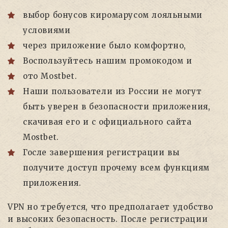
выбор бонусов киромарусом лояльными
условиями
через приложение было комфортно,
Воспользуйтесь нашим промокодом и
ото Mostbet.
Наши пользователи из России не могут
быть уверен в безопасности приложения,
скачивая его и с официального сайта
Mostbet.
Госле завершения регистрации вы
получите доступ прочему всем функциям
приложения.
VPN но требуется, что предполагает удобство
и высоких безопасность. После регистрации