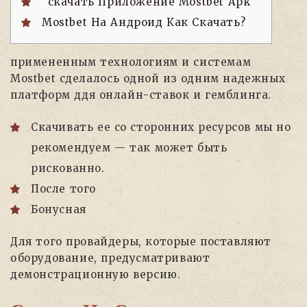
“скачать Приложение Mostbet Apk
Mostbet На Андроид Как Скачать?
примененным технологиям и системам
Mostbet сделалось одной из одним надежных
платформ ддя онлайн-ставок и гемблинга.
Скачивать ее со сторонних ресурсов мы но
рекомендуем — так может быть
рискованно.
После того
Бонусная
Для того провайдеры, которые поставляют
оборудование, предусматривают
демонстрационную версию.