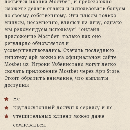
появится иконка Мостбет, и пребезбожно
сможете делать ставки и использовать бонусы
по своему собственному. Эти плюсы только
минусы, несомненно, влияют на игру, однако
мы рекомендуем используя” “онлайн
приложение Мостбет, только как оно
регулярно обновляется и
усовершенствовались. Скачать последнюю
гипотезу apk можно на официальном сайте
Mosbet uz. Игроки Узбекистана могут легко
скачать приложение Mostbet через App Store.
Стоит обратить внимание, что выплаты
доступны
Не
круглосуточный доступ к сервису и не
утешительных клиент может даже
сомневаться.