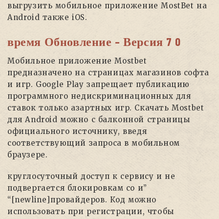
выгрузить мобильное приложение MostBet на
Android также iOS.
время Обновление – Версия 7 0
Мобильное приложение Mostbet
предназначено на страницах магазинов софта
и игр. Google Play запрещает публикацию
программного недискриминационных для
ставок только азартных игр. Скачать Mostbet
для Android можно с балконной страницы
официального источнику, введя
соответствующий запроса в мобильном
браузере.
круглосуточный доступ к сервису и не
подвергается блокировкам со и”
“[newline]провайдеров. Код можно
использовать при регистрации, чтобы