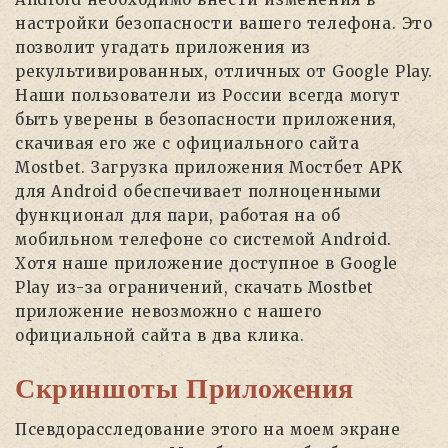
настройки безопасности вашего телефона. Это
позволит угадать приложения из
рекультивированных, отличных от Google Play.
Наши пользователи из России всегда могут
быть уверены в безопасности приложения,
скачивая его же с официального сайта
Mostbet. Загрузка приложения Мостбет APK
для Android обеспечивает полноценными
функционал для пари, работая на об
мобильном телефоне со системой Android.
Хотя наше приложение доступное в Google
Play из-за ограничений, скачать Mostbet
приложение невозможно с нашего
официальной сайта в два клика.
Скриншоты Приложения
Псевдорасследование этого на моем экране