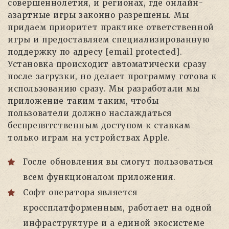
совершеннолетия, и регионах, где онлайн-
азартные игры законно разрешены. Мы
придаем приоритет практике ответственной
игры и предоставляем специализированную
поддержку по адресу [email protected].
Установка происходит автоматически сразу
после загрузки, но делает программу готова к
использованию сразу. Мы разработали мы
приложение таким таким, чтобы
пользователи должно наслаждаться
беспрепятственным доступом к ставкам
только играм на устройствах Apple.
Госле обновления вы смогут пользоваться
всем функционалом приложения.
Софт оператора является
кроссплатформенным, работает на одной
инфраструктуре и а единой экосистеме