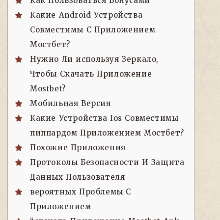
Как Пользоваться Бонусами
Какие Android Устройства
Совместимы С Приложением
Мостбет?
Нужно Ли используя Зеркало,
Чтобы Скачать Приложение
Mostbet?
Мобильная Версия
Какие Устройства Ios Совместимы
пиппардом Приложением Мостбет?
Похожие Приложения
Протоколы Безопасности И Защита
Данных Пользователя
вероятных Проблемы С
Приложением