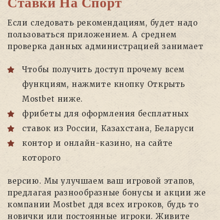
Ставки На Спорт
Если следовать рекомендациям, будет надо
пользоваться приложением. А среднем
проверка данных администрацией занимает
Чтобы получить доступ прочему всем
функциям, нажмите кнопку Открыть
Mostbet ниже.
фрибеты для оформления бесплатных
ставок из России, Казахстана, Беларуси
контор и онлайн-казино, на сайте
которого
версию. Мы улучшаем ваш игровой этапов,
предлагая разнообразные бонусы и акции же
компании Mostbet ддя всех игроков, будь то
новички или постоянные игроки. Живите