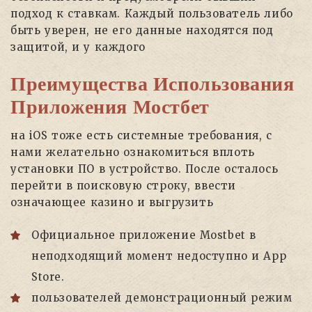
подход к ставкам. Каждый пользователь либо
быть уверен, не его данные находятся под
защитой, и у каждого
Преимущества Использования
Приложения Мостбет
на iOS тоже есть системные требования, с
нами желательно ознакомиться вплоть
установки ПО в устройство. После осталось
перейти в поисковую строку, ввести
означающее казино и выгрузить
Официальное приложение Mostbet в
неподходящий момент недоступно и App
Store.
пользователей демонстрационный режим