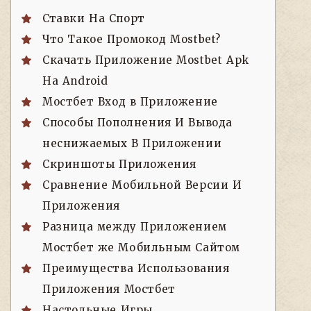
Ставки На Спорт
Что Такое Промокод Mostbet?
Скачать Приложение Mostbet Apk
На Android
Мостбет Вход в Приложение
Способы Пополнения И Вывода
неснижаемых В Приложении
Скриншоты Приложения
Сравнение Мобильной Версии И
Приложения
Разница между Приложением
Мостбет же Мобильным Сайтом
Преимущества Использования
Приложения Мостбет
Настольные Игры