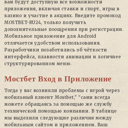
вам будут доступную все возможности
приложения, включая ставки и спорт, игры в
казино и участие в акциях. Введите промокод
MOSTBET-RU24, только получить
дополнительные поощрения при регистрации.
Мобильное приложение для Android
отличается удобством использования.
Разработчики позаботились об чёткости
интерфейса, плавности анимации и логичнее
структурированном меню.
Мостбет Вход в Приложение
Тогда у вас возникли проблемы с игрой через
мобильный клиент Mostbet,” “сами всегда
можете обращаясь за помощью же службу
технической помощью компании. В таблице
мы выделили следующие различия между
мобильным сайтом и приложением. Ваш