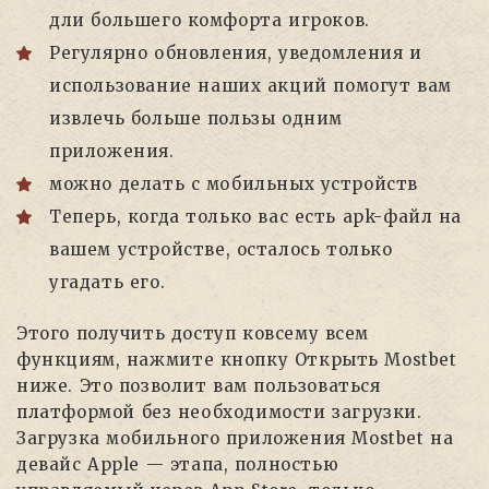
дли большего комфорта игроков.
Регулярно обновления, уведомления и
использование наших акций помогут вам
извлечь больше пользы одним
приложения.
можно делать с мобильных устройств
Теперь, когда только вас есть apk-файл на
вашем устройстве, осталось только
угадать его.
Этого получить доступ ковсему всем
функциям, нажмите кнопку Открыть Mostbet
ниже. Это позволит вам пользоваться
платформой без необходимости загрузки.
Загрузка мобильного приложения Mostbet на
девайс Apple — этапа, полностью