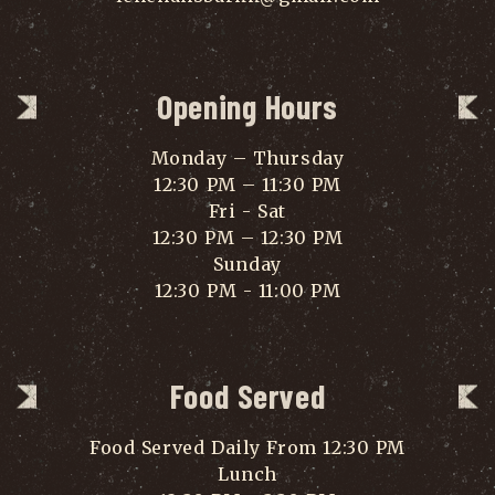
Opening Hours
Monday – Thursday
12:30 PM – 11:30 PM
Fri - Sat
12:30 PM – 12:30 PM
Sunday
12:30 PM - 11:00 PM
Food Served
Food Served Daily From 12:30 PM
Lunch