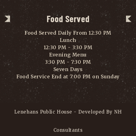
Food Served
Food Served Daily From 12:30 PM
Lunch
12:30 PM - 3:30 PM
Evening Menu
3:30 PM - 7:30 PM
Seven Days
Food Service End at 7:00 PM on Sunday
Lenehans Public House - Developed By NH
Consultants