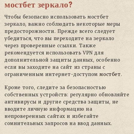
мостбет зеркало?
Чтобы безопасно использовать мостбет
зеркало, важно соблюдать некоторые меры
предосторожности. Прежде всего следует
убедиться, что вы переходите на зеркало
через проверенные ссылки. Также
рекомендуется использовать VPN для
дополнительной защиты данных, особенно
если вы заходите на сайт из страны с
ограниченным интернет-доступом
мостбет
.
Кроме того, следите за безопасностью
собственных устройств: регулярно обновляйте
антивирусы и другие средства защиты, не
вводите личную информацию на
непроверенных сайтах и избегайте
сомнительных запросов на ввод данных.