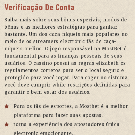
Verificação De Conta
Saiba mais sobre seus bônus especiais, modos de
bônus e as melhores estratégias para ganhar
bastante. Um dos caça-níqueis mais populares no
meio de os streamers electronic fãs de caça-
níqueis on-line. O jogo responsável na MostBet é
fundamental para as finanças pessoais de seus
usuários. O cassino possui as regras elizabeth os
regulamentos corretos para ser o local seguro e
protegido para você jogar. Para coger no sistema,
você deve cumprir while restrições definidas para
garantir o bem-estar dos usuários.
Para os fãs de esportes, a Mostbet é a melhor
plataforma para fazer suas apostas.
torna a experiência dos apostadores única
electronic emocionante.