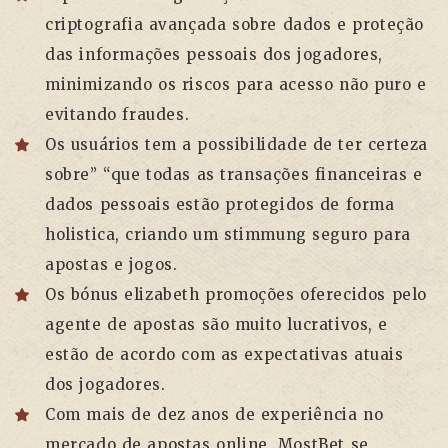
criptografia avançada sobre dados e proteção
das informações pessoais dos jogadores,
minimizando os riscos para acesso não puro e
evitando fraudes.
Os usuários tem a possibilidade de ter certeza
sobre” “que todas as transações financeiras e
dados pessoais estão protegidos de forma
holistica, criando um stimmung seguro para
apostas e jogos.
Os bónus elizabeth promoções oferecidos pelo
agente de apostas são muito lucrativos, e
estão de acordo com as expectativas atuais
dos jogadores.
Com mais de dez anos de experiência no
mercado de apostas online, MostBet se