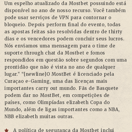
Um espelho atualizado da Mostbet possuindo está
disponível no ano de nosso recurso. Você também
pode usar serviços de VPN para contornar o
bloqueio. Depois perform final do evento, todas
as apostas feitas são resolvidas dentro de thirty
dias e os vencedores podem concluir seus lucros.
Nós enviamos uma mensagem para o time de
suporte through chat da Mostbet e fomos
respondidos em questão sobre segundos com uma
prontidão que não é vista no ano de qualquer
lugar.” “[newline]O MostBet é licenciado pela
Curaçao e-Gaming, uma das licenças mais
importantes carry out mundo. Fãs de Basquete
podem dar no MostBet, em competições de
países, como Olimpíadas elizabeth Copa do
Mundo, além de ligas importantes como a NBA,
NBB elizabeth muitas outras.
A política de segurança da Mostbet inclui