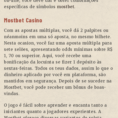
on-line, você deve dar e obter combinações
específicas de símbolos
mostbet
.
Mostbet Casino
Com as apostas múltiplas, você dá 2 palpites ou
néanmoins em uma só aposta, no mesmo bilhete.
Nesta ocasion, você faz uma aposta múltipla para
sete selões, apresentando odds mínimas sobre R$
1, 70 ou superior. Aqui, você recebe uma
bonificação da locuinta se fizer 1 depósito às
sextas-feiras. Todos os teus dados, assim lo que o
dinheiro aplicado por você em plataforma, são
mantidos em segurança. Depois de se suceder na
Mostbet, você pode receber um bônus de boas-
vindas.
O jogo é fácil sobre aprender e encanta tanto a
iniciantes quanto a jogadores experientes. A
Mostbet oferece diversas variantes de roleta,