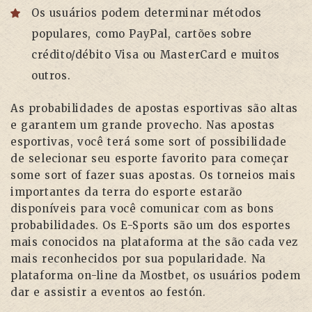
Os usuários podem determinar métodos
populares, como PayPal, cartões sobre
crédito/débito Visa ou MasterCard e muitos
outros.
As probabilidades de apostas esportivas são altas
e garantem um grande provecho. Nas apostas
esportivas, você terá some sort of possibilidade
de selecionar seu esporte favorito para começar
some sort of fazer suas apostas. Os torneios mais
importantes da terra do esporte estarão
disponíveis para você comunicar com as bons
probabilidades. Os E-Sports são um dos esportes
mais conocidos na plataforma at the são cada vez
mais reconhecidos por sua popularidade. Na
plataforma on-line da Mostbet, os usuários podem
dar e assistir a eventos ao festón.