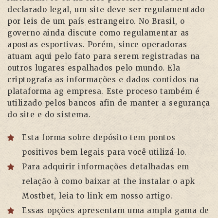
declarado legal, um site deve ser regulamentado
por leis de um país estrangeiro. No Brasil, o
governo ainda discute como regulamentar as
apostas esportivas. Porém, since operadoras
atuam aqui pelo fato para serem registradas na
outros lugares espalhados pelo mundo. Ela
criptografa as informações e dados contidos na
plataforma ag empresa. Este proceso também é
utilizado pelos bancos afin de manter a segurança
do site e do sistema.
Esta forma sobre depósito tem pontos
positivos bem legais para você utilizá-lo.
Para adquirir informações detalhadas em
relação à como baixar at the instalar o apk
Mostbet, leia to link em nosso artigo.
Essas opções apresentam uma ampla gama de