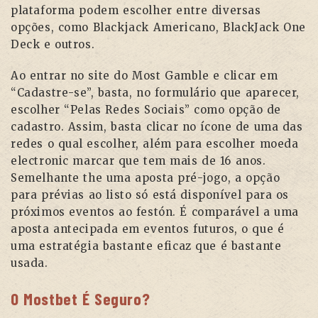
plataforma podem escolher entre diversas
opções, como Blackjack Americano, BlackJack One
Deck e outros.
Ao entrar no site do Most Gamble e clicar em
“Cadastre-se”, basta, no formulário que aparecer,
escolher “Pelas Redes Sociais” como opção de
cadastro. Assim, basta clicar no ícone de uma das
redes o qual escolher, além para escolher moeda
electronic marcar que tem mais de 16 anos.
Semelhante the uma aposta pré-jogo, a opção
para prévias ao listo só está disponível para os
próximos eventos ao festón. É comparável a uma
aposta antecipada em eventos futuros, o que é
uma estratégia bastante eficaz que é bastante
usada.
O Mostbet É Seguro?