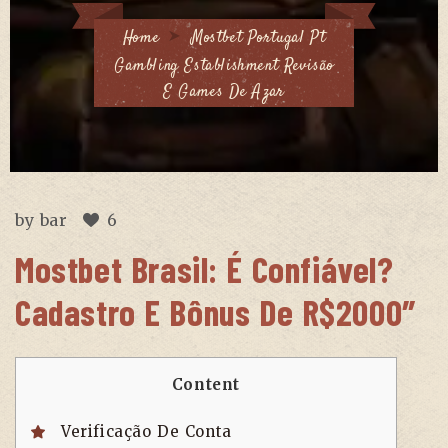
Home
Mostbet Portugal Pt
Gambling Establishment Revisão
E Games De Azar
by
bar
6
Mostbet Brasil: É Confiável?
Cadastro E Bônus De R$2000″
Content
Verificação De Conta