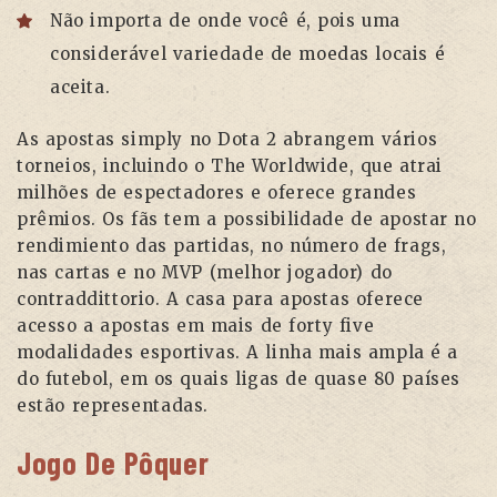
Não importa de onde você é, pois uma
considerável variedade de moedas locais é
aceita.
As apostas simply no Dota 2 abrangem vários
torneios, incluindo o The Worldwide, que atrai
milhões de espectadores e oferece grandes
prêmios. Os fãs tem a possibilidade de apostar no
rendimiento das partidas, no número de frags,
nas cartas e no MVP (melhor jogador) do
contraddittorio. A casa para apostas oferece
acesso a apostas em mais de forty five
modalidades esportivas. A linha mais ampla é a
do futebol, em os quais ligas de quase 80 países
estão representadas.
Jogo De Pôquer