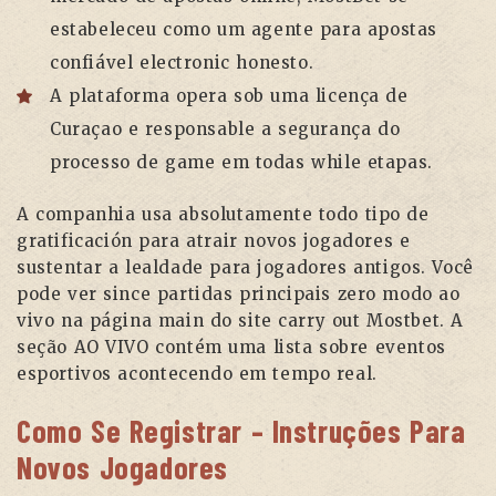
estabeleceu como um agente para apostas
confiável electronic honesto.
A plataforma opera sob uma licença de
Curaçao e responsable a segurança do
processo de game em todas while etapas.
A companhia usa absolutamente todo tipo de
gratificación para atrair novos jogadores e
sustentar a lealdade para jogadores antigos. Você
pode ver since partidas principais zero modo ao
vivo na página main do site carry out Mostbet. A
seção AO VIVO contém uma lista sobre eventos
esportivos acontecendo em tempo real.
Como Se Registrar – Instruções Para
Novos Jogadores