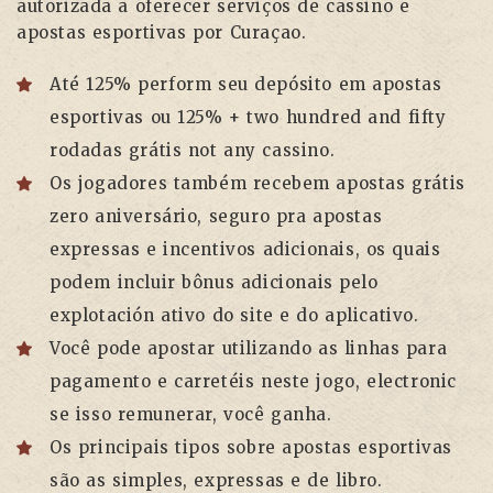
autorizada a oferecer serviços de cassino e
apostas esportivas por Curaçao.
Até 125% perform seu depósito em apostas
esportivas ou 125% + two hundred and fifty
rodadas grátis not any cassino.
Os jogadores também recebem apostas grátis
zero aniversário, seguro pra apostas
expressas e incentivos adicionais, os quais
podem incluir bônus adicionais pelo
explotación ativo do site e do aplicativo.
Você pode apostar utilizando as linhas para
pagamento e carretéis neste jogo, electronic
se isso remunerar, você ganha.
Os principais tipos sobre apostas esportivas
são as simples, expressas e de libro.