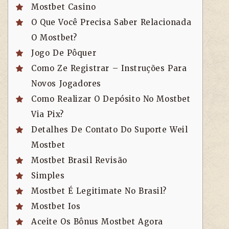
Mostbet Casino
O Que Você Precisa Saber Relacionada
O Mostbet?
Jogo De Pôquer
Como Ze Registrar – Instruções Para
Novos Jogadores
Como Realizar O Depósito No Mostbet
Via Pix?
Detalhes De Contato Do Suporte Weil
Mostbet
Mostbet Brasil Revisão
Simples
Mostbet É Legitimate No Brasil?
Mostbet Ios
Aceite Os Bônus Mostbet Agora