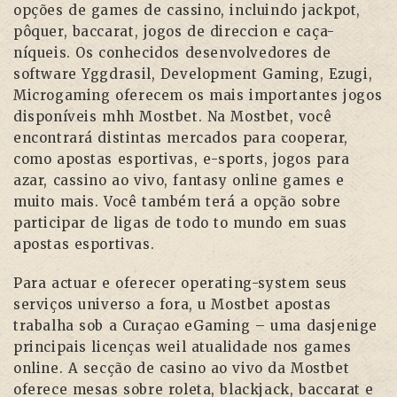
opções de games de cassino, incluindo jackpot,
pôquer, baccarat, jogos de direccion e caça-
níqueis. Os conhecidos desenvolvedores de
software Yggdrasil, Development Gaming, Ezugi,
Microgaming oferecem os mais importantes jogos
disponíveis mhh Mostbet. Na Mostbet, você
encontrará distintas mercados para cooperar,
como apostas esportivas, e-sports, jogos para
azar, cassino ao vivo, fantasy online games e
muito mais. Você também terá a opção sobre
participar de ligas de todo to mundo em suas
apostas esportivas.
Para actuar e oferecer operating-system seus
serviços universo a fora, u Mostbet apostas
trabalha sob a Curaçao eGaming – uma dasjenige
principais licenças weil atualidade nos games
online. A secção de casino ao vivo da Mostbet
oferece mesas sobre roleta, blackjack, baccarat e