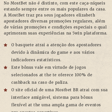
No MostBet não é distinto, com este caça-níqueis
estando sempre entre os mais populares da casa.
A MostBet traz pra seus jogadores elizabeth
apostadores diversas promoções regulares, além
de várias promoções e condições especiais o qual
aprimoram suas experiências na 5win plataforma.
O basquete atrai a atenção dos apostadores
devido à dinâmica do game e aos vários
indicadores estatísticos.
Este bônus vale em virtude de jogos
selecionados at the te oferece 100% de
cashback na caso de paliza.
O site oficial de uma Mostbet BR atrai com sua
interface amigável, sistema para bônus
flexível at the uma ampla gama de eventos