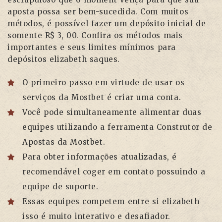
aposta possa ser bem-sucedida. Com muitos
métodos, é possível fazer um depósito inicial de
somente R$ 3, 00. Confira os métodos mais
importantes e seus limites mínimos para
depósitos elizabeth saques.
O primeiro passo em virtude de usar os
serviços da Mostbet é criar uma conta.
Você pode simultaneamente alimentar duas
equipes utilizando a ferramenta Construtor de
Apostas da Mostbet.
Para obter informações atualizadas, é
recomendável coger em contato possuindo a
equipe de suporte.
Essas equipes competem entre si elizabeth
isso é muito interativo e desafiador.