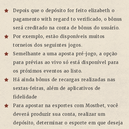
Depois que o depósito for feito elizabeth o
pagamento with regard to verificado, o bônus
será creditado na conta de bônus do usuário.
Por exemplo, estão disponíveis muitos
torneios dos seguintes jogos.
Semelhante a uma aposta pré-jogo, a opção
para prévias ao vivo só está disponível para
os próximos eventos ao listo.
Há ainda bônus de recargas realizadas nas
sextas-feiras, além de aplicativos de
fidelidade
Para apostar na esportes com Mostbet, você
deverá produzir sua conta, realizar um
depósito, determinar o esporte em que deseja