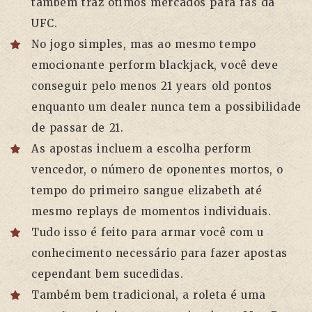
também traz ótimos mercados para fãs da
UFC.
No jogo simples, mas ao mesmo tempo
emocionante perform blackjack, você deve
conseguir pelo menos 21 years old pontos
enquanto um dealer nunca tem a possibilidade
de passar de 21.
As apostas incluem a escolha perform
vencedor, o número de oponentes mortos, o
tempo do primeiro sangue elizabeth até
mesmo replays de momentos individuais.
Tudo isso é feito para armar você com u
conhecimento necessário para fazer apostas
cependant bem sucedidas.
Também bem tradicional, a roleta é uma