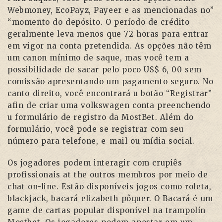
Webmoney, EcoPayz, Payeer e as mencionadas no”
“momento do depósito. O período de crédito
geralmente leva menos que 72 horas para entrar
em vigor na conta pretendida. As opções não têm
um canon mínimo de saque, mas você tem a
possibilidade de sacar pelo poco US$ 6, 00 sem
comissão apresentando um pagamento seguro. No
canto direito, você encontrará u botão “Registrar”
afin de criar uma volkswagen conta preenchendo
u formulário de registro da MostBet. Além do
formulário, você pode se registrar com seu
número para telefone, e-mail ou mídia social.
Os jogadores podem interagir com crupiês
profissionais at the outros membros por meio de
chat on-line. Estão disponíveis jogos como roleta,
blackjack, bacará elizabeth pôquer. O Bacará é um
game de cartas popular disponível na trampolín