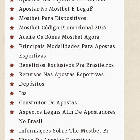
Apostar No Mostbet É Legal?
Mostbet Para Dispositivos
Mostbet Código Promocional 2025
Aceite Os Bônus Mostbet Agora
Principais Modalidades Para Apostas
Esportivas
Benefícios Exclusivos Pra Brasileiros
Recursos Nas Apostas Esportivas
Depósitos
Ios
Construtor De Apostas
Aspectos Legais Afin De Apostadores
No Brasil
Informações Sobre The Mostbet Br