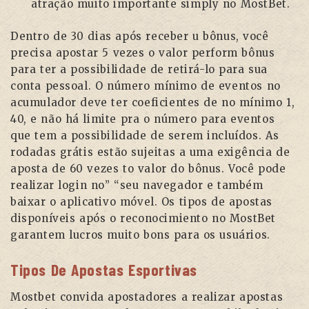
atração muito importante simply no MostBet.
Dentro de 30 dias após receber u bônus, você
precisa apostar 5 vezes o valor perform bônus
para ter a possibilidade de retirá-lo para sua
conta pessoal. O número mínimo de eventos no
acumulador deve ter coeficientes de no mínimo 1,
40, e não há limite pra o número para eventos
que tem a possibilidade de serem incluídos. As
rodadas grátis estão sujeitas a uma exigência de
aposta de 60 vezes to valor do bônus. Você pode
realizar login no” “seu navegador e também
baixar o aplicativo móvel. Os tipos de apostas
disponíveis após o reconocimiento no MostBet
garantem lucros muito bons para os usuários.
Tipos De Apostas Esportivas
Mostbet convida apostadores a realizar apostas