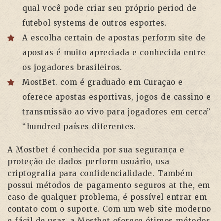
qual você pode criar seu próprio period de
futebol systems de outros esportes.
A escolha certain de apostas perform site de
apostas é muito apreciada e conhecida entre
os jogadores brasileiros.
MostBet. com é graduado em Curaçao e
oferece apostas esportivas, jogos de cassino e
transmissão ao vivo para jogadores em cerca”
“hundred países diferentes.
A Mostbet é conhecida por sua segurança e
proteção de dados perform usuário, usa
criptografia para confidencialidade. Também
possui métodos de pagamento seguros at the, em
caso de qualquer problema, é possível entrar em
contato com o suporte. Com um web site moderno
e fácil de usar, a Mostbet oferece ótimos métodos