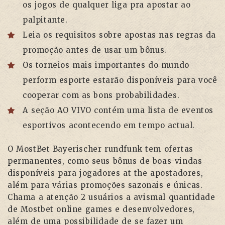
os jogos de qualquer liga pra apostar ao
palpitante.
Leia os requisitos sobre apostas nas regras da
promoção antes de usar um bônus.
Os torneios mais importantes do mundo
perform esporte estarão disponíveis para você
cooperar com as bons probabilidades.
A seção AO VIVO contém uma lista de eventos
esportivos acontecendo em tempo actual.
O MostBet Bayerischer rundfunk tem ofertas
permanentes, como seus bônus de boas-vindas
disponíveis para jogadores at the apostadores,
além para várias promoções sazonais e únicas.
Chama a atenção 2 usuários a avismal quantidade
de Mostbet online games e desenvolvedores,
além de uma possibilidade de se fazer um