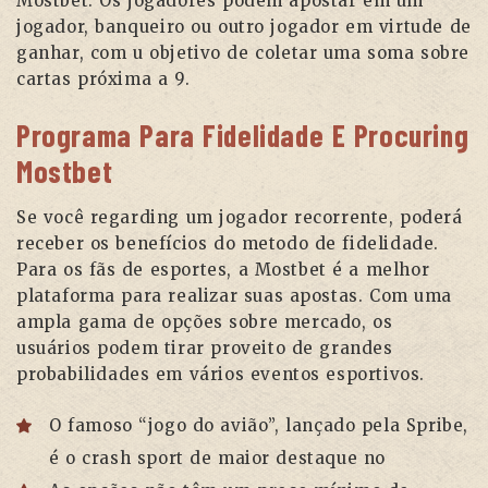
Mostbet. Os jogadores podem apostar em um
jogador, banqueiro ou outro jogador em virtude de
ganhar, com u objetivo de coletar uma soma sobre
cartas próxima a 9.
Programa Para Fidelidade E Procuring
Mostbet
Se você regarding um jogador recorrente, poderá
receber os benefícios do metodo de fidelidade.
Para os fãs de esportes, a Mostbet é a melhor
plataforma para realizar suas apostas. Com uma
ampla gama de opções sobre mercado, os
usuários podem tirar proveito de grandes
probabilidades em vários eventos esportivos.
O famoso “jogo do avião”, lançado pela Spribe,
é o crash sport de maior destaque no