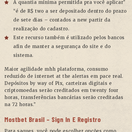
A quantia mínima permitida pra você aplicar”
“é de R$ two a ser depositado dentro do prazo
de sete dias – contados a new partir da
realização do cadastro.
Este recurso também é utilizado pelos bancos
afin de manter a segurança do site e do
sistema.
Maior agilidade mhh plataforma, consumo
reduzido de internet at the alertas em pace real.
Depósitos by way of Pix, carteiras digitais e
criptomoedas serão creditados em twenty four
horas, transferências bancárias serão creditadas
na 72 horas.”
Mostbet Brasil – Sign In E Registro
Para saques, você pode escolher opções como