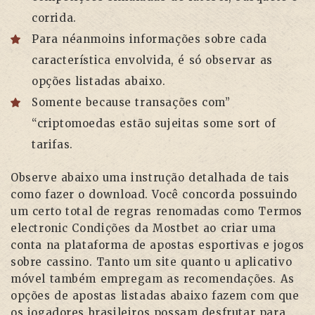
corrida.
Para néanmoins informações sobre cada
característica envolvida, é só observar as
opções listadas abaixo.
Somente because transações com”
“criptomoedas estão sujeitas some sort of
tarifas.
Observe abaixo uma instrução detalhada de tais
como fazer o download. Você concorda possuindo
um certo total de regras renomadas como Termos
electronic Condições da Mostbet ao criar uma
conta na plataforma de apostas esportivas e jogos
sobre cassino. Tanto um site quanto u aplicativo
móvel também empregam as recomendações. As
opções de apostas listadas abaixo fazem com que
os jogadores brasileiros possam desfrutar para