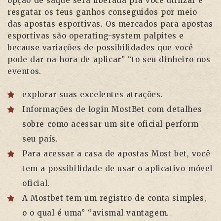
opção de saque será liberada pra você utilizar e
resgatar os teus ganhos conseguidos por meio
das apostas esportivas. Os mercados para apostas
esportivas são operating-system palpites e
because variações de possibilidades que você
pode dar na hora de aplicar” “to seu dinheiro nos
eventos.
explorar suas excelentes atrações.
Informações de login MostBet com detalhes
sobre como acessar um site oficial perform
seu país.
Para acessar a casa de apostas Most bet, você
tem a possibilidade de usar o aplicativo móvel
oficial.
A Mostbet tem um registro de conta simples,
o o qual é uma” “avismal vantagem.