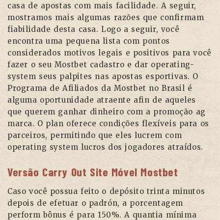
casa de apostas com mais facilidade. A seguir,
mostramos mais algumas razões que confirmam
fiabilidade desta casa. Logo a seguir, você
encontra uma pequena lista com pontos
considerados motivos legais e positivos para você
fazer o seu Mostbet cadastro e dar operating-
system seus palpites nas apostas esportivas. O
Programa de Afiliados da Mostbet no Brasil é
alguma oportunidade atraente afin de aqueles
que querem ganhar dinheiro com a promoção ag
marca. O plan oferece condições flexíveis para os
parceiros, permitindo que eles lucrem com
operating system lucros dos jogadores atraídos.
Versão Carry Out Site Móvel Mostbet
Caso você possua feito o depósito trinta minutos
depois de efetuar o padrón, a porcentagem
perform bônus é para 150%. A quantia mínima