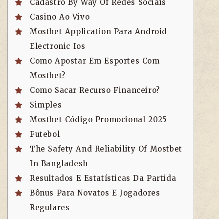
Cadastro By Way Of Redes Sociais
Casino Ao Vivo
Mostbet Application Para Android
Electronic Ios
Como Apostar Em Esportes Com
Mostbet?
Como Sacar Recurso Financeiro?
Simples
Mostbet Código Promocional 2025
Futebol
The Safety And Reliability Of Mostbet
In Bangladesh
Resultados E Estatísticas Da Partida
Bônus Para Novatos E Jogadores
Regulares