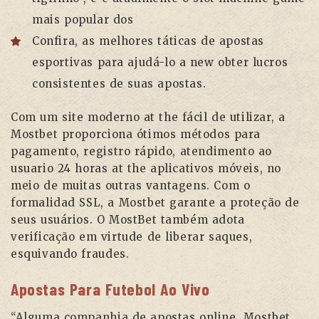
mais popular dos
Confira, as melhores táticas de apostas
esportivas para ajudá-lo a new obter lucros
consistentes de suas apostas.
Com um site moderno at the fácil de utilizar, a
Mostbet proporciona ótimos métodos para
pagamento, registro rápido, atendimento ao
usuario 24 horas at the aplicativos móveis, no
meio de muitas outras vantagens. Com o
formalidad SSL, a Mostbet garante a proteção de
seus usuários. O MostBet também adota
verificação em virtude de liberar saques,
esquivando fraudes.
Apostas Para Futebol Ao Vivo
“Alguma companhia de apostas online, Mostbet