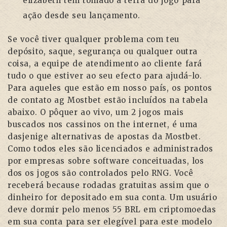
elizabeth tem tomado a terra do jogo para
ação desde seu lançamento.
Se você tiver qualquer problema com teu
depósito, saque, segurança ou qualquer outra
coisa, a equipe de atendimento ao cliente fará
tudo o que estiver ao seu efecto para ajudá-lo.
Para aqueles que estão em nosso país, os pontos
de contato ag Mostbet estão incluídos na tabela
abaixo. O pôquer ao vivo, um 2 jogos mais
buscados nos cassinos on the internet, é uma
dasjenige alternativas de apostas da Mostbet.
Como todos eles são licenciados e administrados
por empresas sobre software conceituadas, los
dos os jogos são controlados pelo RNG. Você
receberá because rodadas gratuitas assim que o
dinheiro for depositado em sua conta. Um usuário
deve dormir pelo menos 55 BRL em criptomoedas
em sua conta para ser elegível para este modelo