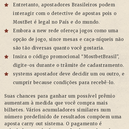
Entretanto, apostadores Brasileiros podem
interagir com o detective de apostas pois o
MostBet é legal no País e do mundo.
Embora a new rede ofereça jogos como uma
opção de jogo, since mesas e caça-níqueis não
são tão diversas quanto você gostaria.
Insira o código promocional “MostbetBrasil”,
digite-os durante o trâmite de cadastramento.
systems apostador deve decidir um ou outro, e
cumprir because condições para recebê-lo.
Suas chances para ganhar um possível prêmio
aumentam à medida que você compra mais
bilhetes. Vários acumuladores similares num
número predefinido de resultados compõem uma
aposta carry out sistema. O pagamento é