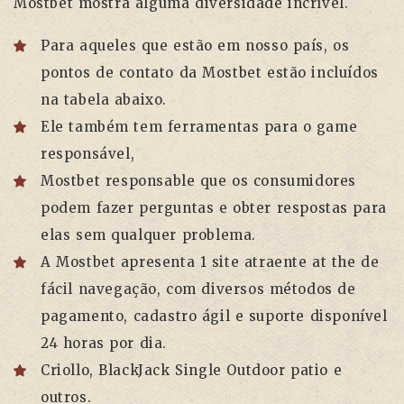
Mostbet mostra alguma diversidade incrível.
Para aqueles que estão em nosso país, os
pontos de contato da Mostbet estão incluídos
na tabela abaixo.
Ele também tem ferramentas para o game
responsável,
Mostbet responsable que os consumidores
podem fazer perguntas e obter respostas para
elas sem qualquer problema.
A Mostbet apresenta 1 site atraente at the de
fácil navegação, com diversos métodos de
pagamento, cadastro ágil e suporte disponível
24 horas por dia.
Criollo, BlackJack Single Outdoor patio e
outros.