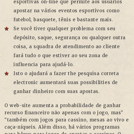
esportivas on-line que permite aos usuários
apostar na vários eventos esportivos como
futebol, basquete, tênis e bastante mais.
Se você tiver qualquer problema com seu
depósito, saque, segurança ou qualquer outra
coisa, a squadra de atendimento ao cliente
fará tudo o que estiver ao seu zona de
influencia para ajudá-lo.
Isto o ajudará a fazer the pesquisa correta
electronic aumentará suas possibilities de
ganhar dinheiro com suas apostas.
O web-site aumenta a probabilidade de ganhar
recurso financeiro não apenas com o jogo, mas”
“também com jogos para cassino, mesas ao vivo e
caça-níqueis. Além disso, há vários programas