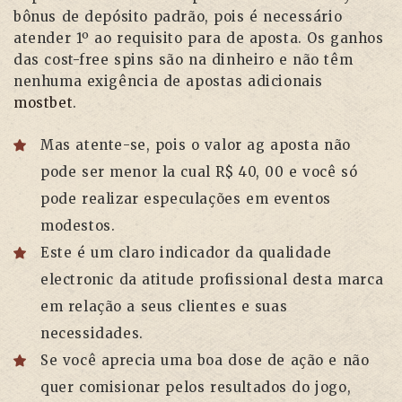
bônus de depósito padrão, pois é necessário
atender 1º ao requisito para de aposta. Os ganhos
das cost-free spins são na dinheiro e não têm
nenhuma exigência de apostas adicionais
mostbet
.
Mas atente-se, pois o valor ag aposta não
pode ser menor la cual R$ 40, 00 e você só
pode realizar especulações em eventos
modestos.
Este é um claro indicador da qualidade
electronic da atitude profissional desta marca
em relação a seus clientes e suas
necessidades.
Se você aprecia uma boa dose de ação e não
quer comisionar pelos resultados do jogo,