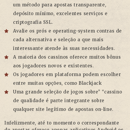
um método para apostas transparente,
depósito mínimo, excelentes serviços e
criptografia SSL.
Avalie os prós e operating-system contras de
cada alternativa e seleção a que mais
interessante atende às suas necessidades.
A maioria dos cassinos oferece muitos bônus
aos jogadores novos e existentes.
Os jogadores em plataforma podem escolher
entre muitas opções, como Blackjack
Uma grande seleção de jogos sobre” “cassino
de qualidade é parte integrante sobre
qualquer site legítimo de apostas on-line.
Infelizmente, até to momento o correspondante
de apostas oferece apenas aplicativos Android os.