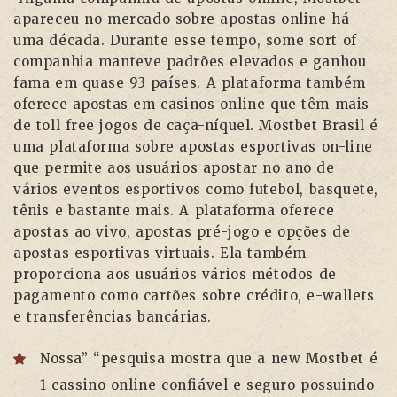
apareceu no mercado sobre apostas online há
uma década. Durante esse tempo, some sort of
companhia manteve padrões elevados e ganhou
fama em quase 93 países. A plataforma também
oferece apostas em casinos online que têm mais
de toll free jogos de caça-níquel. Mostbet Brasil é
uma plataforma sobre apostas esportivas on-line
que permite aos usuários apostar no ano de
vários eventos esportivos como futebol, basquete,
tênis e bastante mais. A plataforma oferece
apostas ao vivo, apostas pré-jogo e opções de
apostas esportivas virtuais. Ela também
proporciona aos usuários vários métodos de
pagamento como cartões sobre crédito, e-wallets
e transferências bancárias.
Nossa” “pesquisa mostra que a new Mostbet é
1 cassino online confiável e seguro possuindo