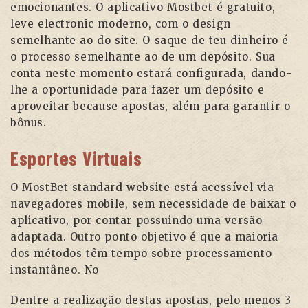
emocionantes. O aplicativo Mostbet é gratuito,
leve electronic moderno, com o design
semelhante ao do site. O saque de teu dinheiro é
o processo semelhante ao de um depósito. Sua
conta neste momento estará configurada, dando-
lhe a oportunidade para fazer um depósito e
aproveitar because apostas, além para garantir o
bônus.
Esportes Virtuais
O MostBet standard website está acessível via
navegadores mobile, sem necessidade de baixar o
aplicativo, por contar possuindo uma versão
adaptada. Outro ponto objetivo é que a maioria
dos métodos têm tempo sobre processamento
instantâneo. No
Dentre a realização destas apostas, pelo menos 3