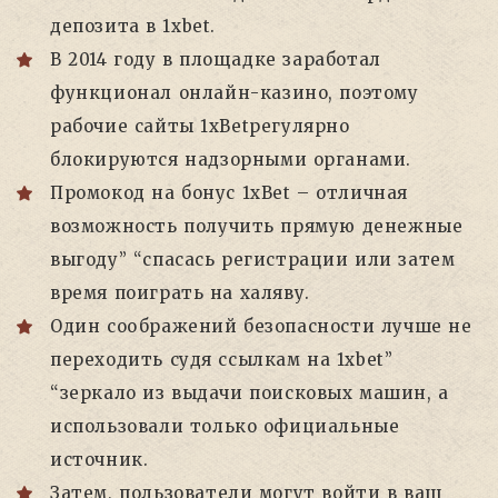
депозита в 1xbet.
В 2014 году в площадке заработал
функционал онлайн-казино, поэтому
рабочие сайты 1xBetрегулярно
блокируются надзорными органами.
Промокод на бонус 1xBet – отличная
возможность получить прямую денежные
выгоду” “спасась регистрации или затем
время поиграть на халяву.
Один соображений безопасности лучше не
переходить судя ссылкам на 1xbet”
“зеркало из выдачи поисковых машин, а
использовали только официальные
источник.
Затем, пользователи могут войти в ваш