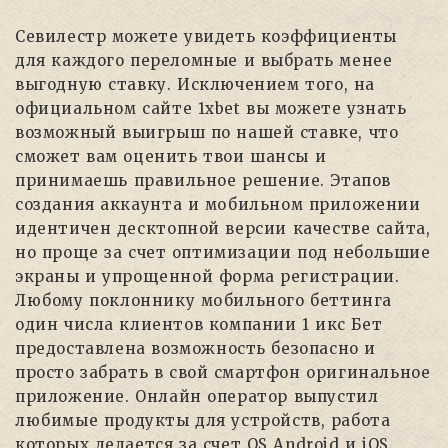
Севилестр можете увидеть коэффициенты
для каждого переломные и выбрать менее
выгодную ставку. Исключением того, на
официальном сайте 1xbet вы можете узнать
возможный выигрыш по нашей ставке, что
сможет вам оценить твои шансы и
принимаешь правильное решение. Этапов
создания аккаунта и мобильном приложении
идентичен десктопной версии качестве сайта,
но проще за счет оптимизации под небольшие
экраны и упрощенной форма регистрации.
Любому поклоннику мобильного беттинга
один числа клиентов компании 1 икс Бет
предоставлена возможность безопасно и
просто забрать в свой смартфон оригинальное
приложение. Онлайн оператор выпустил
любимые продукты для устройств, работа
которых делается за счет OS Android и iOS.