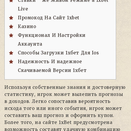
Ставки” “же Живом Режиме а 1xbet
Live
Промокод На Сайт 1xbet
Казино
Функционал И Настройки
Аккаунта
Способы Загрузки 1хбет Для Ios
Надежность И надежное
Скачиваемой Версии 1хбет
Используя собственные знания и достоверную
статистику, игрок может вылепить прогнозы
в доходов. Легко сопоставив вероятность
исхода того или иного события, игрок может
составить ваш прогноз и оформить купон.
Более того, на сайте 1xBet предусмотрена
возможность составят удачную комбинацию