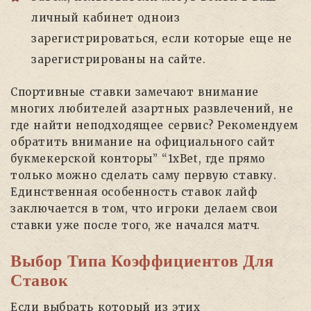
личный кабинет одноиз
зарегистрироваться, если которые еще не
зарегистрированы на сайте.
Спортивные ставки замечают внимание
многих любителей азартных развлечений, не
где найти неподходящее сервис? Рекомендуем
обратить внимание на официального сайт
букмекерской конторы” “1xBet, где прямо
только можно сделать саму первую ставку.
Единственная особенность ставок лайф
заключается в том, что игроки делаем свои
ставки уже после того, же начался матч.
Выбор Типа Коэффициентов Для
Ставок
Если выбрать который из этих