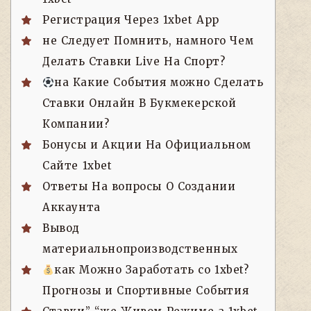
Регистрация Через 1xbet App
не Следует Помнить, намного Чем
Делать Ставки Live На Спорт?
на Какие События можно Сделать
Ставки Онлайн В Букмекерской
Компании?
Бонусы и Акции На Официальном
Сайте 1xbet
Ответы На вопросы О Создании
Аккаунта
Вывод
материальнопроизводственных
как Можно Заработать со 1xbet?
Прогнозы и Спортивные События