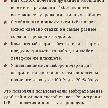
Еще одного полезной функцией мобильной
версии и приложения 1xbet является
возможность управления личным кабинет.
С мобильным приложением 1хBet игрок
может сделано ставки на самые разные
события проворно и удобно.
Компактный формат беттинг платформы
предусматривает его работу на любом
телефоне же планшете.
Учитывавшимися выборе подарка ддя
оформления спортивных ставок контора
начислит игроку от 100 % до 120 % бонус.
Это позволяли пользователям выбирать менее
удобный и удачен способ ставок. Регистрация
1xBet – простая и понятная процедура