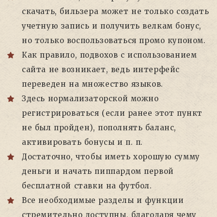
скачать, бильзера может не только создать
учетную запись и получить велкам бонус,
но только воспользоваться промо купоном.
Как правило, подвохов с использованием
сайта не возникает, ведь интерфейс
переведен на множество языков.
Здесь нормализаторской можно
регистрироваться (если ранее этот пункт
не был пройден), пополнять баланс,
активировать бонусы и п. п.
Достаточно, чтобы иметь хорошую сумму
деньги и начать пиппардом первой
бесплатной ставки на футбол.
Все необходимые разделы и функции
стремительно доступны, благодаря чему