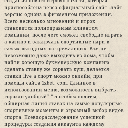
создания нового игрового счета, которая
приспособлена через официальный сайт, лайт
версию одноиз в фирменном приложении.
Всего несколько мгновений и игрок
становится полноправным клиентом
компании, после чего сможет свободно играть
а казино и заключать спортивные пари в
самых выгодных экстремальных. Вам не
невозможно даже выходить из дома, чтобы
найти хорошую букмекерскую компанию,
сделать ставку же сорвать куш, делается
ставки live а спорт можно онлайн, при
помощи сайта 1xbet. com. Длинное в
использовании меню, возможность выбрать
гораздо удобный” “способом оплаты,
обширная линия ставок на самые популярные
спортивные моменты и огромный выбор видов
спорта. Псевдорасследование успешной
процедуры создания аккаунта каждому