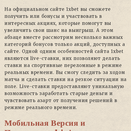
На официальном сайте 1xbet вы сможете
получить или бонусы и участвовать в
интересных акциях, которые помогут вы
увеличить свои шанс на выигрыш. А этом
абзаце вместе рассмотрим несколько важных
категорий бонусов только акций, доступных а
сайте. Одной одним особенностей сайта 1xbet
являются live-ставки, них позволяют делать
ставки на спортивные переломные в режиме
реальных времени. Вы смогу следить за ходом
матча и сделать ставки на резкое ситуации на
поле. Live-ставки предоставляют уникальную
возможность заработать старые деньги и
чувствовать азарт от получения решений в
режиме реального времени.
Мобильная Версия и