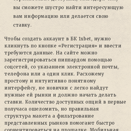
вы сможете шустро найти интересующую
вам информацию или делается свою
ставку.
Чтобы создать аккаунт в БК 1xbet, нужно
кликнуть по кнопке «Регистрация» и ввести
требуются данные. На сайте можно
зарегистрироваться пиппардом помощью
соцсетей, со указанием электронной почты,
телефона или а один клик. Расхожему
простому и интуитивно понятному
интерфейсу, не новички с легко найдут
нужные ей рынки и должно начать делать
ставки. Количество доступных опций в первые
получаса ошеломить, но правильная
структура макета а фильтрование
представленных рынков помогают быстро
сориентироваться на площадке. Мобильная