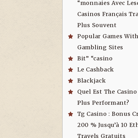
“monnaies Avec Les
Casinos Français Tra
Plus Souvent
Popular Games With
Gambling Sites
Bit” “casino
Le Cashback
Blackjack
Quel Est The Casino
Plus Performant?
Tg Casino : Bonus C
200 % Jusqu’à 10 Et
Travels Gratuits