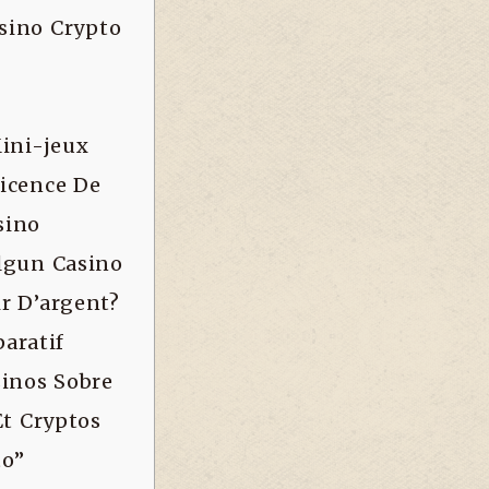
sino Crypto
Mini-jeux
icence De
sino
lgun Casino
r D’argent?
aratif
sinos Sobre
Et Cryptos
to”