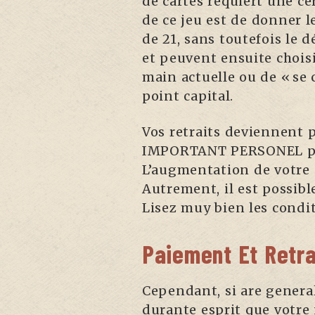
de cartes requiert une ce
de ce jeu est de donner 
de 21, sans toutefois le 
et peuvent ensuite choisi
main actuelle ou de « se 
point capital.
Vos retraits deviennent p
IMPORTANT PERSONEL prof
L’augmentation de votre 
Autrement, il est possibl
Lisez muy bien les condi
Paiement Et Retra
Cependant, si are general
durante esprit que votre 