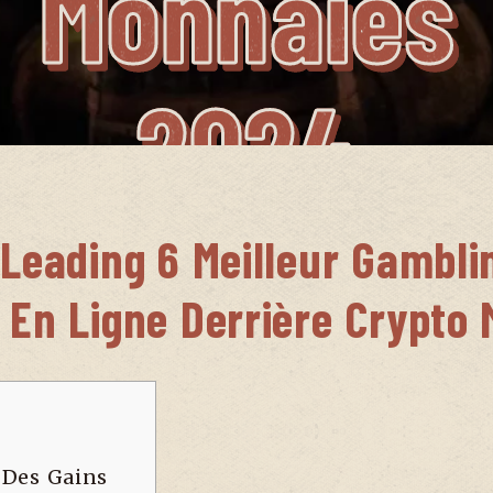
Monnaies
2024
 Leading 6 Meilleur Gambli
ome
Les 10 Meilleurs Casinos Bitc
 En Ligne Derrière Crypto
Et Crypto-monnaies 2024
 Des Gains