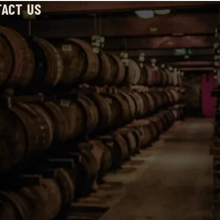
TACT US