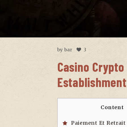
by
bar
3
Casino Crypto
H
Establishment
Content
Paiement Et Retrait