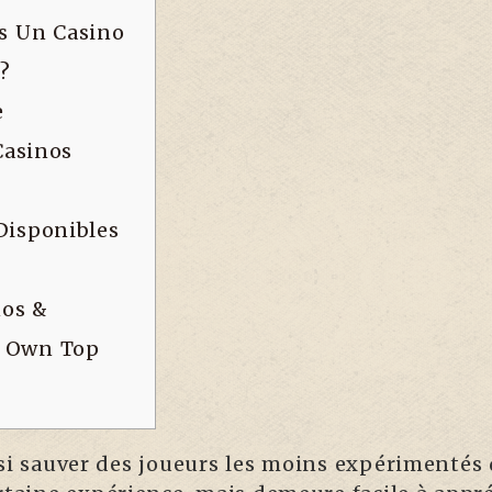
s Un Casino
?
e
Casinos
 Disponibles
nos &
r Own Top
ssi sauver des joueurs les moins expérimentés 