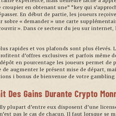
rtaine expérience, mais demeure facile à appré
le croupier en obtenant une” “key qui s’appro
dépasser. En début de partie, les joueurs reçoiv
r sobre « demander » une carte supplémentaire
couvrir ». Dans ce secteur du jeu sur internet,
lus rapides et vos plafonds sont plus élevés.
itent d’offres exclusives et parfois même d
dépôt en pourcentage les joueurs permet de p
e de augmenter le présent mise de départ, mai
tions i bonus de bienvenue de votre gambling
it Des Gains Durante Crypto Mon
ly plupart d’entre eux disposent d’une licens
n’est pas le cas de chacun. Il faut lorsque se 