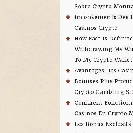
Sobre Crypto Monna
Inconvénients Des 
Casinos Crypto
How Fast Is Definite
Withdrawing My Wi
To My Crypto Wallet
Avantages Des Casi
Bonuses Plus Promo
Crypto Gambling Si
Comment Fonctionn
Casinos En Crypto 
Les Bonus Exclusifs