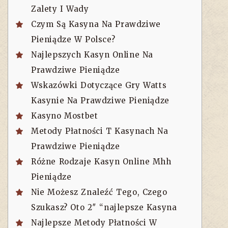
Zalety I Wady
Czym Są Kasyna Na Prawdziwe
Pieniądze W Polsce?
Najlepszych Kasyn Online Na
Prawdziwe Pieniądze
Wskazówki Dotyczące Gry Watts
Kasynie Na Prawdziwe Pieniądze
Kasyno Mostbet
Metody Płatności T Kasynach Na
Prawdziwe Pieniądze
Różne Rodzaje Kasyn Online Mhh
Pieniądze
Nie Możesz Znaleźć Tego, Czego
Szukasz? Oto 2″ “najlepsze Kasyna
Najlepsze Metody Płatności W