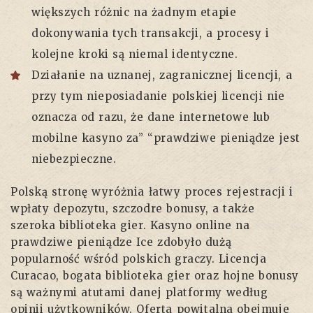
większych różnic na żadnym etapie
dokonywania tych transakcji, a procesy i
kolejne kroki są niemal identyczne.
Działanie na uznanej, zagranicznej licencji, a
przy tym nieposiadanie polskiej licencji nie
oznacza od razu, że dane internetowe lub
mobilne kasyno za” “prawdziwe pieniądze jest
niebezpieczne.
Polską stronę wyróżnia łatwy proces rejestracji i
wpłaty depozytu, szczodre bonusy, a także
szeroka biblioteka gier. Kasyno online na
prawdziwe pieniądze Ice zdobyło dużą
popularność wśród polskich graczy. Licencja
Curacao, bogata biblioteka gier oraz hojne bonusy
są ważnymi atutami danej platformy według
opinii użytkowników. Oferta powitalna obejmuje