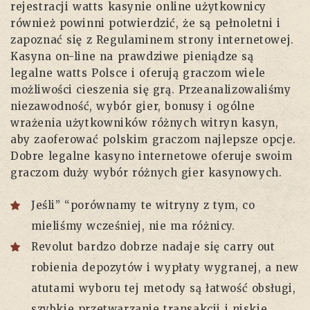
rejestracji watts kasynie online użytkownicy
również powinni potwierdzić, że są pełnoletni i
zapoznać się z Regulaminem strony internetowej.
Kasyna on-line na prawdziwe pieniądze są
legalne watts Polsce i oferują graczom wiele
możliwości cieszenia się grą. Przeanalizowaliśmy
niezawodność, wybór gier, bonusy i ogólne
wrażenia użytkowników różnych witryn kasyn,
aby zaoferować polskim graczom najlepsze opcje.
Dobre legalne kasyno internetowe oferuje swoim
graczom duży wybór różnych gier kasynowych.
Jeśli” “porównamy te witryny z tym, co
mieliśmy wcześniej, nie ma różnicy.
Revolut bardzo dobrze nadaje się carry out
robienia depozytów i wypłaty wygranej, a new
atutami wyboru tej metody są łatwość obsługi,
szybkie przetwarzanie transakcji i niskie