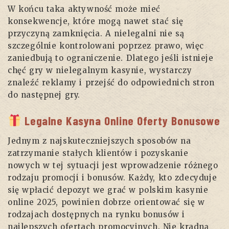
W końcu taka aktywność może mieć
konsekwencje, które mogą nawet stać się
przyczyną zamknięcia. A nielegalni nie są
szczególnie kontrolowani poprzez prawo, więc
zaniedbują to ograniczenie. Dlatego jeśli istnieje
chęć gry w nielegalnym kasynie, wystarczy
znaleźć reklamy i przejść do odpowiednich stron
do następnej gry.
Legalne Kasyna Online Oferty Bonusowe
Jednym z najskuteczniejszych sposobów na
zatrzymanie stałych klientów i pozyskanie
nowych w tej sytuacji jest wprowadzenie różnego
rodzaju promocji i bonusów. Każdy, kto zdecyduje
się wpłacić depozyt we grać w polskim kasynie
online 2025, powinien dobrze orientować się w
rodzajach dostępnych na rynku bonusów i
najlepszych ofertach promocyjnych. Nie kradną