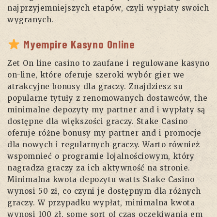
najprzyjemniejszych etapów, czyli wypłaty swoich
wygranych.
Myempire Kasyno Online
Zet On line casino to zaufane i regulowane kasyno
on-line, które oferuje szeroki wybór gier we
atrakcyjne bonusy dla graczy. Znajdziesz su
popularne tytuły z renomowanych dostawców, the
minimalne depozyty my partner and i wypłaty są
dostępne dla większości graczy. Stake Casino
oferuje różne bonusy my partner and i promocje
dla nowych i regularnych graczy. Warto również
wspomnieć o programie lojalnościowym, który
nagradza graczy za ich aktywność na stronie.
Minimalna kwota depozytu watts Stake Casino
wynosi 50 zł, co czyni je dostępnym dla różnych
graczy. W przypadku wypłat, minimalna kwota
wynosi 100 zł, some sort of czas oczekiwania em