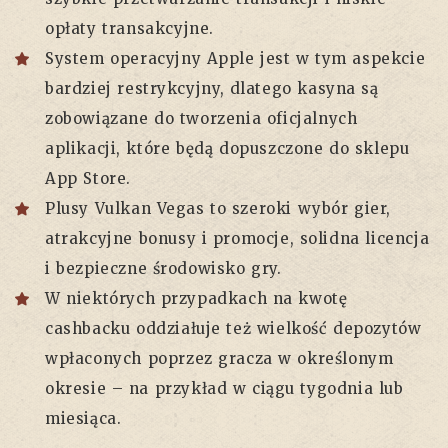
opłaty transakcyjne.
System operacyjny Apple jest w tym aspekcie
bardziej restrykcyjny, dlatego kasyna są
zobowiązane do tworzenia oficjalnych
aplikacji, które będą dopuszczone do sklepu
App Store.
Plusy Vulkan Vegas to szeroki wybór gier,
atrakcyjne bonusy i promocje, solidna licencja
i bezpieczne środowisko gry.
W niektórych przypadkach na kwotę
cashbacku oddziałuje też wielkość depozytów
wpłaconych poprzez gracza w określonym
okresie – na przykład w ciągu tygodnia lub
miesiąca.