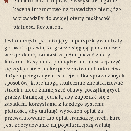
Ponadto ostatnio prawie wszystkie legalne
kasyna internetowe na prawdziwe pieniądze
wprowadziły do swojej oferty możliwość
płatności Revolutem.
Jest on często paraliżujący, a perspektywa utraty
gotówki sprawia, że gracze sięgają po darmowe
wersje demo, zamiast w pełni poczuć zalety
hazardu. Kasyno na pieniądze nie musi kojarzyć
się wyłącznie z niebezpieczeństwem bankructwa i
dużych przegranych. Istnieje kilka sprawdzonych
sposobów, które mogą skutecznie zneutralizować
strach i nieco zmniejszyć obawy początkujących
graczy. Pamiętaj jednak, aby zapoznać się z
zasadami korzystania z każdego systemu
płatności, aby uniknąć wysokich opłat za
przewalutowanie lub opłat transakcyjnych. Euro
jest zdecydowanie najpopularniejszą walutą