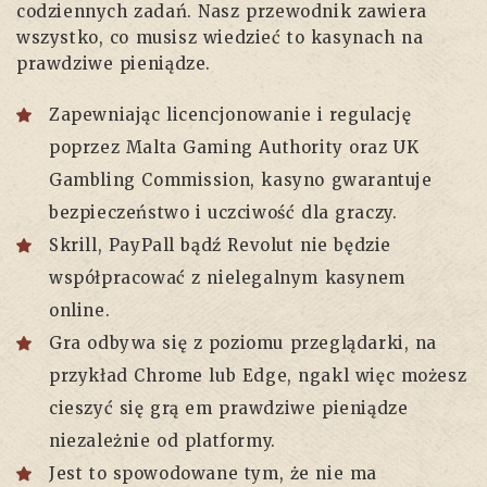
codziennych zadań. Nasz przewodnik zawiera
wszystko, co musisz wiedzieć to kasynach na
prawdziwe pieniądze.
Zapewniając licencjonowanie i regulację
poprzez Malta Gaming Authority oraz UK
Gambling Commission, kasyno gwarantuje
bezpieczeństwo i uczciwość dla graczy.
Skrill, PayPall bądź Revolut nie będzie
współpracować z nielegalnym kasynem
online.
Gra odbywa się z poziomu przeglądarki, na
przykład Chrome lub Edge, ngakl więc możesz
cieszyć się grą em prawdziwe pieniądze
niezależnie od platformy.
Jest to spowodowane tym, że nie ma