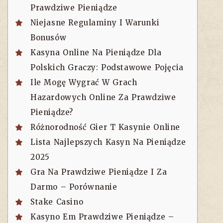
Prawdziwe Pieniądze
Niejasne Regulaminy I Warunki
Bonusów
Kasyna Online Na Pieniądze Dla
Polskich Graczy: Podstawowe Pojęcia
Ile Mogę Wygrać W Grach
Hazardowych Online Za Prawdziwe
Pieniądze?
Różnorodność Gier T Kasynie Online
Lista Najlepszych Kasyn Na Pieniądze
2025
Gra Na Prawdziwe Pieniądze I Za
Darmo – Porównanie
Stake Casino
Kasyno Em Prawdziwe Pieniądze –