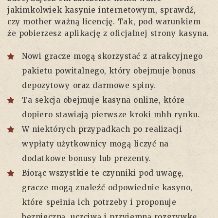
jakimkolwiek kasynie internetowym, sprawdź,
czy mother ważną licencję. Tak, pod warunkiem
że pobierzesz aplikację z oficjalnej strony kasyna.
Nowi gracze mogą skorzystać z atrakcyjnego
pakietu powitalnego, który obejmuje bonus
depozytowy oraz darmowe spiny.
Ta sekcja obejmuje kasyna online, które
dopiero stawiają pierwsze kroki mhh rynku.
W niektórych przypadkach po realizacji
wypłaty użytkownicy mogą liczyć na
dodatkowe bonusy lub prezenty.
Biorąc wszystkie te czynniki pod uwagę,
gracze mogą znaleźć odpowiednie kasyno,
które spełnia ich potrzeby i proponuje
bezpieczną, uczciwą i przyjemną rozgrywkę.