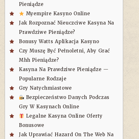
Pieniądze
Myempire Kasyno Online
Jak Rozpoznać Nieuczciwe Kasyna Na
Prawdziwe Pieniądze?
Bonusy Watts Aplikacja Kasyno
Czy Muszę Być Pełnoletni, Aby Grać
Mhh Pieniądze?
Kasyna Na Prawdziwe Pieniądze —
Popularne Rodzaje
Gry Natychmiastowe
Bezpieczeństwo Danych Podczas
Gry W Kasynach Online
Legalne Kasyna Online Oferty
Bonusowe
Jak Uprawiać Hazard On The Web Na