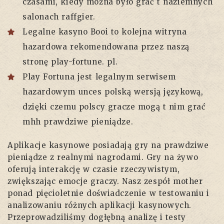
czasami, kiedy można było grać t naziemnych
salonach raffgier.
Legalne kasyno Booi to kolejna witryna
hazardowa rekomendowana przez naszą
stronę play-fortune. pl.
Play Fortuna jest legalnym serwisem
hazardowym unces polską wersją językową,
dzięki czemu polscy gracze mogą t nim grać
mhh prawdziwe pieniądze.
Aplikacje kasynowe posiadają gry na prawdziwe
pieniądze z realnymi nagrodami. Gry na żywo
oferują interakcję w czasie rzeczywistym,
zwiększając emocje graczy. Nasz zespół mother
ponad pięcioletnie doświadczenie w testowaniu i
analizowaniu różnych aplikacji kasynowych.
Przeprowadziliśmy dogłębną analizę i testy