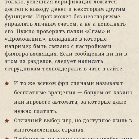
только, успешная верификация ложится
доступ к выводу денег и некоторым другим
функциям. Игрок может без неоспоримые
управлять личным счетом, а не а пополнять
его. Нужно проверить папки «Спам» и
«Промоакции», попадание в которые
например быть связано с настройками
фильтра входящих. Если сообщения ни ни в
этом из разделов, следует написать
сотрудникам техподдержки в чате а сайте.
И то же всяком фри спинами называют
бесплатные вращения — бонусы от казино
или игрового автомата, за которые даже
нужно платить.
Отличный выбор игр, но доступное лишь в
многочисленных странах.