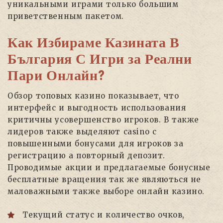
уникальными играми только большим
приветственным пакетом.
Как Избираме Казината В
България С Игри за Реални
Пари Онлайн?
Обзор топовых казино показывает, что
интерфейс и выгодность использования
критичны усовершенство игроков. В также
лидеров также выделяют casino с
повышенными бонусами для игроков за
регистрацию а повторный депозит.
Проводимые акции и предлагаемые бонусные
бесплатные вращения так же являються не
маловажными также выборе онлайн казино.
Текущий статус и количество очков,