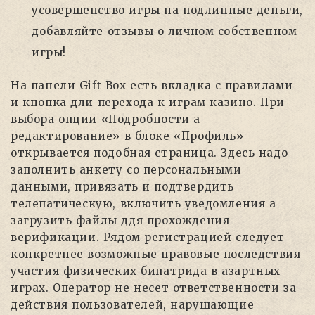
усовершенство игры на подлинные деньги,
добавляйте отзывы о личном собственном
игры!
На панели Gift Box есть вкладка с правилами
и кнопка дли перехода к играм казино. При
выбора опции «Подробности а
редактирование» в блоке «Профиль»
открывается подобная страница. Здесь надо
заполнить анкету со персональными
данными, привязать и подтвердить
телепатическую, включить уведомления а
загрузить файлы ддя прохождения
верификации. Рядом регистрацией следует
конкретнее возможные правовые последствия
участия физических бипатрида в азартных
играх. Оператор не несет ответственности за
действия пользователей, нарушающие