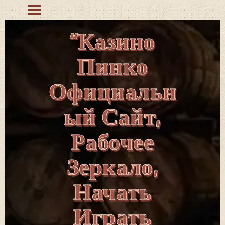
“казино
Пинко
Официальн
Ый Сайт,
Рабочее
Зеркало,
Начать
Играть