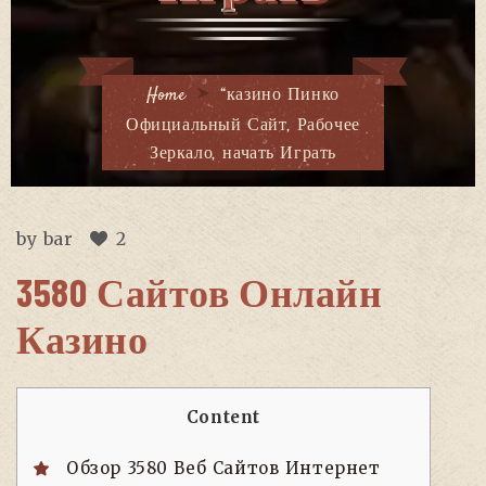
Home
“казино Пинко
Официальный Сайт, Рабочее
Зеркало, начать Играть
by
bar
2
3580 Сайтов Онлайн
Казино
Content
Обзор 3580 Веб Сайтов Интернет