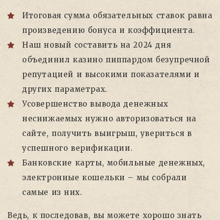
Итоговая сумма обязательных ставок равна
произведению бонуса и коэффициента.
Наш новый составить на 2024 дня
объединил казино пиппардом безупречной
репутацией и высокими показателями и
других параметрах.
Усовершенство вывода денежных
неснижаемых нужно авторизоваться на
сайте, получить выигрыш, увериться в
успешного верификации.
Банковские карты, мобильные денежных,
электронные кошельки – мы собрали
самые из них.
Ведь, к последовав, вы можете хорошо знать