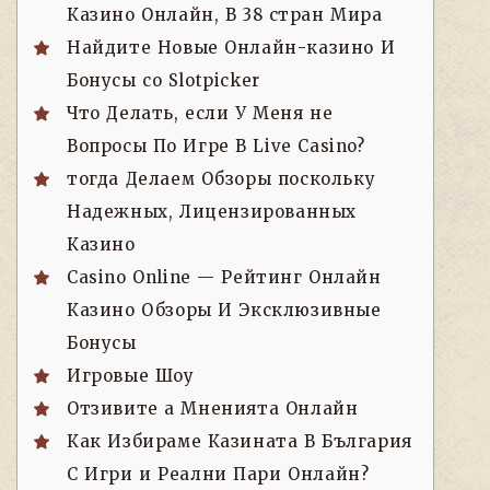
Казино Онлайн, В 38 стран Мира
Найдите Новые Онлайн-казино И
Бонусы со Slotpicker
Что Делать, если У Меня не
Вопросы По Игре В Live Casino?
тогда Делаем Обзоры поскольку
Надежных, Лицензированных
Казино
Casino Online — Pейтинг Онлайн
Казино Обзоры И Эксклюзивные
Бонусы
Игровые Шоу
Отзивите а Мненията Онлайн
Как Избираме Казината В България
С Игри и Реални Пари Онлайн?