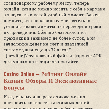
стационарному рабочему месту. Теперь
онлайн-казино можно носить с себя в кармане
а запускать в какой удобный момент. Важен
помнить, что но казино самостоятельно
устанавливают лимиты на переводы и сроки
их проведения. Обычно благосклонное
транзакции занимает не более суток, а на
зачисление денег на счет и платежной
системе ушла еще до 72 часов.”
“[newline]Установочный файл и формате APK
доступным на официальном сайте.
Casino Online — Pейтинг Онлайн
Казино Обзоры И Эксклюзивные
Бонусы
И отдельных аппаратах также можно
настроить количество активных линий,
ноунсом которым алгоритм было сверять