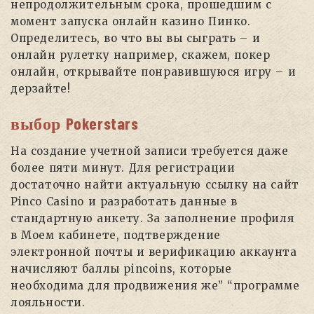
непродолжительным срока, прошедшим с
момент запуска онлайн казино Пинко.
Определитесь, во что вы вы сыграть – и
онлайн рулетку например, скажем, покер
онлайн, открывайте понравившуюся игру – и
дерзайте!
выбор Pokerstars
На создание учетной записи требуется даже
более пяти минут. Для регистрации
достаточно найти актуальную ссылку на сайт
Pinco Casino и разработать данные в
стандартную анкету. За заполнение профиля
в Моем кабинете, подтверждение
электронной почты и верификацию аккаунта
начисляют баллы pincoins, которые
необходима для продвижения же” “программе
лояльности.