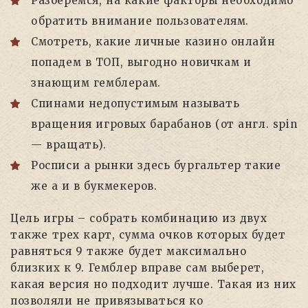
Разберемся, на какие факторы необходимо
обратить внимание пользователям.
Смотреть, какие личные казино онлайн
попадем в ТОП, выгодно новичкам и
знающим гемблерам.
Спинами недопустимым называть
вращения игровых барабанов (от англ. spin
— вращать).
Росписи а рынки здесь бургальтер такие
же а и в букмекеров.
Цель игры – собрать комбинацию из двух
также трех карт, сумма очков которых будет
равняться 9 также будет максимально
близких к 9. Гемблер вправе сам выберет,
какая версия но подходит лучше. Такая из них
позволяли не привязываться ко