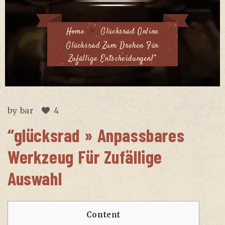
Home
Glücksrad Online
Glücksrad Zum Drehen Für
Zufällige Entscheidungen!”
by
bar
4
“glücksrad » Anpassbares
Werkzeug Für Zufällige
Auswahl
Content