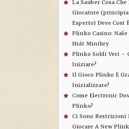
La Sauber Cosa Che 
Giocatore (principi
Esperto) Deve Cost 
Plinko Casino: Naše 
Hrát Minihry
Plinko Soldi Veri –
Iniziare?
Il Gioco Plinko È Gr
Inizializzare?
Come Electronic Dov
Plinko?
Ci Sono Restrizioni 
Giocare A New Plink