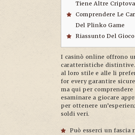
Tiene Altre Criptova
Comprendere Le Cara
Del Plinko Game
Riassunto Del Gioco
I casinò online offrono 
caratteristiche distintive
al loro stile e alle li pr
for every garantire sicur
ma qui per comprendere a
esaminare a giocare appro
per ottenere un’esperienz
soldi veri.
Può esserci un fascia