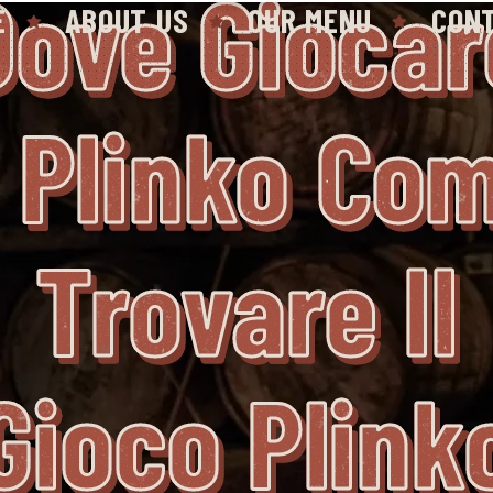
Dove Giocar
E
ABOUT US
OUR MENU
CON
 Plinko Co
Trovare Il
Gioco Plink