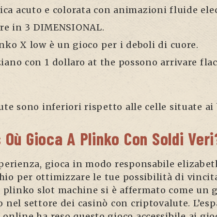
fica acuto e colorata con animazioni fluide el
sere in 3 DIMENSIONAL.
nko X low è un gioco per i deboli di cuore.
ano con 1 dollaro at the possono arrivare flac
te sono inferiori rispetto alle celle situate ai 
Où Gioca A Plinko Con Soldi Veri
perienza, gioca in modo responsabile elizabeth
chio per ottimizzare le tue possibilità di vinc
, plinko slot machine si è affermato come un g
 nel settore dei casinò con criptovalute. L’es
online ha reso questo gioco accessibile ai gioc