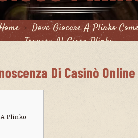
Home
Dove Giocare A Plinko Com
Trovare Il Gioco Plinko
noscenza Di Casinò Online
A Plinko