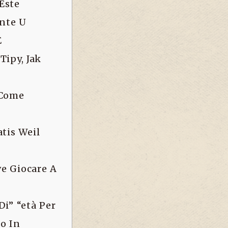
Este
ante U
È
Tipy, Jak
 Сome
atis Weil
e Giocare A
Di” “età Per
o In