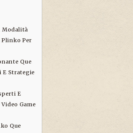
n Modalità
 Plinko Per
onante Que
i E Strategie
perti E
o Video Game
nko Que