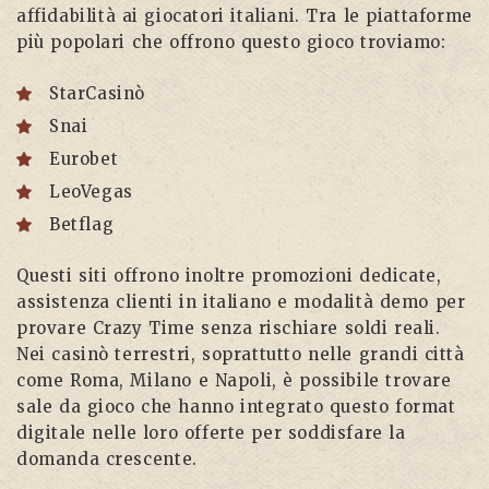
affidabilità ai giocatori italiani. Tra le piattaforme
più popolari che offrono questo gioco troviamo:
StarCasinò
Snai
Eurobet
LeoVegas
Betflag
Questi siti offrono inoltre promozioni dedicate,
assistenza clienti in italiano e modalità demo per
provare Crazy Time senza rischiare soldi reali.
Nei casinò terrestri, soprattutto nelle grandi città
come Roma, Milano e Napoli, è possibile trovare
sale da gioco che hanno integrato questo format
digitale nelle loro offerte per soddisfare la
domanda crescente.