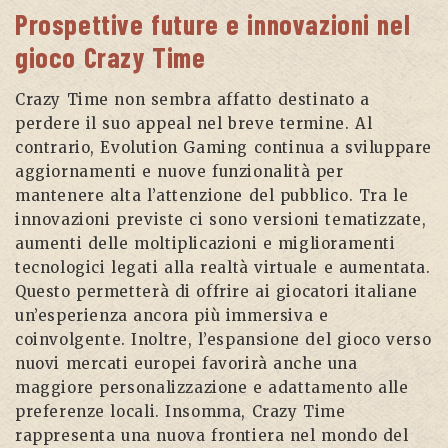
Prospettive future e innovazioni nel
gioco Crazy Time
Crazy Time non sembra affatto destinato a
perdere il suo appeal nel breve termine. Al
contrario, Evolution Gaming continua a sviluppare
aggiornamenti e nuove funzionalità per
mantenere alta l’attenzione del pubblico. Tra le
innovazioni previste ci sono versioni tematizzate,
aumenti delle moltiplicazioni e miglioramenti
tecnologici legati alla realtà virtuale e aumentata.
Questo permetterà di offrire ai giocatori italiane
un’esperienza ancora più immersiva e
coinvolgente. Inoltre, l’espansione del gioco verso
nuovi mercati europei favorirà anche una
maggiore personalizzazione e adattamento alle
preferenze locali. Insomma, Crazy Time
rappresenta una nuova frontiera nel mondo del