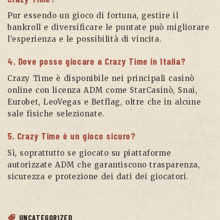
Pur essendo un gioco di fortuna, gestire il
bankroll e diversificare le puntate può migliorare
l’esperienza e le possibilità di vincita.
4. Dove posso giocare a Crazy Time in Italia?
Crazy Time è disponibile nei principali casinò
online con licenza ADM come StarCasinò, Snai,
Eurobet, LeoVegas e Betflag, oltre che in alcune
sale fisiche selezionate.
5. Crazy Time è un gioco sicuro?
Sì, soprattutto se giocato su piattaforme
autorizzate ADM che garantiscono trasparenza,
sicurezza e protezione dei dati dei giocatori.
UNCATEGORIZED