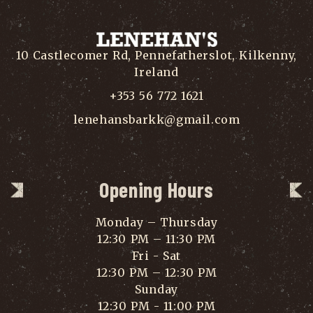
10 Castlecomer Rd, Pennefatherslot, Kilkenny,
Ireland
+353 56 772 1621
lenehansbarkk@gmail.com
Opening Hours
Monday – Thursday
12:30 PM – 11:30 PM
Fri - Sat
12:30 PM – 12:30 PM
Sunday
12:30 PM - 11:00 PM