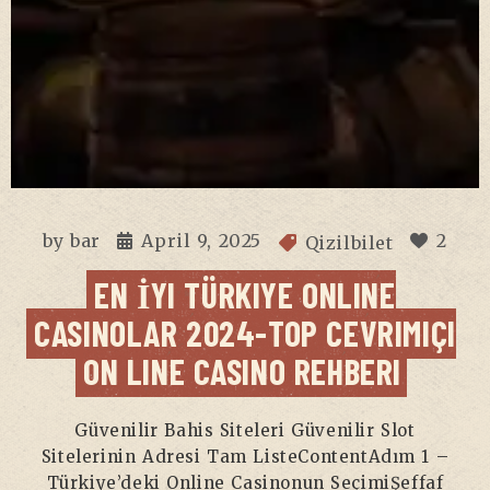
by
bar
April 9, 2025
2
Qizilbilet
EN İYI TÜRKIYE ONLINE
CASINOLAR 2024-TOP ÇEVRIMIÇI
ON LINE CASINO REHBERI
Güvenilir Bahis Siteleri Güvenilir Slot
Sitelerinin Adresi Tam ListeContentAdım 1 –
Türkiye’deki Online Casinonun SeçimiŞeffaf