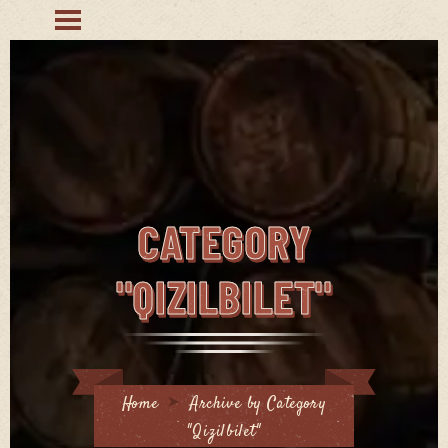
CATEGORY
"QIZILBILET"
Home
Archive by Category
"Qizilbilet"