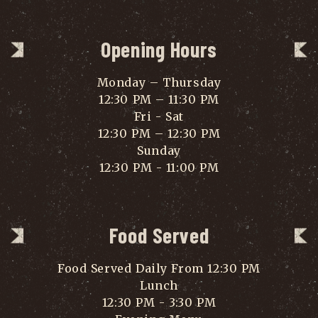
Opening Hours
Monday – Thursday
12:30 PM – 11:30 PM
Fri - Sat
12:30 PM – 12:30 PM
Sunday
12:30 PM - 11:00 PM
Food Served
Food Served Daily From 12:30 PM
Lunch
12:30 PM - 3:30 PM